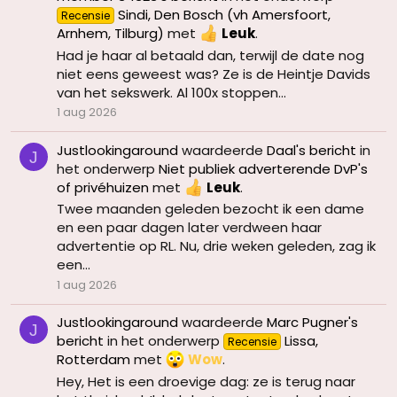
Sindi, Den Bosch (vh Amersfoort,
Recensie
Arnhem, Tilburg)
met
Leuk
.
Had je haar al betaald dan, terwijl de date nog
niet eens geweest was? Ze is de Heintje Davids
van het sekswerk. Al 100x stoppen...
1 aug 2026
Justlookingaround
waardeerde
Daal's bericht
in
J
het onderwerp
Niet publiek adverterende DvP's
of privéhuizen
met
Leuk
.
Twee maanden geleden bezocht ik een dame
en een paar dagen later verdween haar
advertentie op RL. Nu, drie weken geleden, zag ik
een...
1 aug 2026
Justlookingaround
waardeerde
Marc Pugner's
J
bericht
in het onderwerp
Lissa,
Recensie
Rotterdam
met
Wow
.
Hey, Het is een droevige dag: ze is terug naar