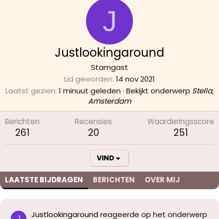
J
Justlookingaround
Stamgast
Lid geworden
14 nov 2021
Laatst gezien
1 minuut geleden
·
Bekijkt onderwerp
Stella,
Amsterdam
Berichten
Recensies
Waarderingsscore
261
20
251
VIND
LAATSTE BIJDRAGEN
BERICHTEN
OVER MIJ
Justlookingaround
reageerde op het onderwerp
J