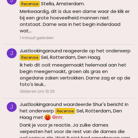
Stella, Amsterdam
.
Recensie
Merkwaardig, dit is dus een dame waar de klik er
bij een grote hoeveelheid mannen niet
ontstaat. Dame was in het begin inderdaad
wat...
1 minuut geleden
Justlookingaround
reageerde op het onderwerp
J
Sel, Rotterdam, Den Haag
.
Recensie
Ik heb dit ooit meegemaakt helemaal aan het
begin meegemaakt, groen als gras en
ongedane zaken vertrokken. Dame zag er op de
foto's leuk...
Gisteren om 10:25
Justlookingaround
waardeerde
Shur's bericht
in
J
het onderwerp
Sel, Rotterdam, Den
Recensie
Haag
met
Grrr
.
Dank je voor je reactie. Ja zulke dames
verpesten het voor de rest van de dames die
wel serieus zijn. Wat ik niet had omschreven was