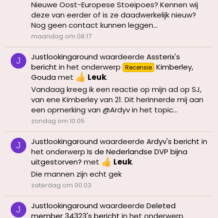
Nieuwe Oost-Europese Stoeipoes? Kennen wij
deze van eerder of is ze daadwerkelijk nieuw?
Nog geen contact kunnen leggen...
maandag om 08:17
Justlookingaround
waardeerde
Assterix's
J
bericht
in het onderwerp
Kimberley,
Recensie
Gouda
met
Leuk
.
Vandaag kreeg ik een reactie op mijn ad op SJ,
van ene Kimberley van 21. Dit herinnerde mij aan
een opmerking van @Ardyv in het topic...
zondag om 10:05
Justlookingaround
waardeerde
Ardyv's bericht
in
J
het onderwerp
Is de Nederlandse DVP bijna
uitgestorven?
met
Leuk
.
Die mannen zijn echt gek
zaterdag om 00:03
Justlookingaround
waardeerde
Deleted
J
member 34323's bericht
in het onderwerp