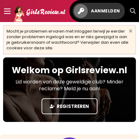
AANMELDEN
Mocht je problemen ervaren met inloggen terwijl je eerder
zonder problemen ingelogd was en er niks gewijzigd is aan
je gebruikersnaam of wachtwoord? Verwijder dan even alle
cookies voor deze site.
Welkom op Girlsreview.nl
Lid worden van deze geweldige club? Minder
reclame? Meld je nu aan!
REGISTREREN