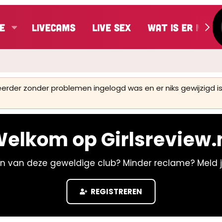
e
LiveCams
Live Sex
Wat is er nieu
 eerder zonder problemen ingelogd was en er niks gewijzigd
elkom op Girlsreview.
n van deze geweldige club? Minder reclame? Meld 
REGISTREREN