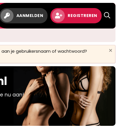
w
AANMELDEN
REGISTREREN
 is aan je gebruikersnaam of wachtwoord?
nl
je nu aan!