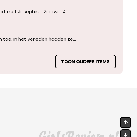
kt met Josephine. Zag wel 4...
 toe. In het verleden hadden ze...
TOON OUDERE ITEMS
BO
ON