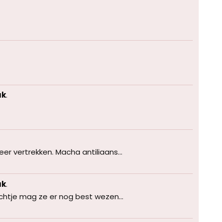
uk
.
er vertrekken. Macha antiliaans...
uk
.
ichtje mag ze er nog best wezen...