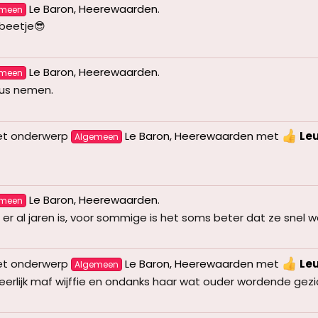
Le Baron, Heerewaarden
.
emeen
 beetje😎
Le Baron, Heerewaarden
.
emeen
eus nemen.
et onderwerp
Le Baron, Heerewaarden
met
Le
Algemeen
Le Baron, Heerewaarden
.
emeen
r al jaren is, voor sommige is het soms beter dat ze snel we
et onderwerp
Le Baron, Heerewaarden
met
Le
Algemeen
. Heerlijk maf wijffie en ondanks haar wat ouder wordende gez