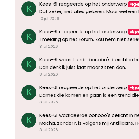
Kees-61
reageerde op het onderwerp
Alg
K
Dat zeker, niet alles geloven. Maar wel een
10 jul 2026
Kees-61
reageerde op het onderwerp
Alg
K
1 melding op het Forum. Zou hem niet seri
8 jul 2026
Kees-61
waardeerde
bonobo's bericht
in h
K
Dan denk ik juist laat maar zitten dan.
8 jul 2026
Kees-61
reageerde op het onderwerp
Alg
K
Dames die komen en gaan is een trend die e
8 jul 2026
Kees-61
waardeerde
bonobo's bericht
in h
K
Macha, zonder r, is volgens mij Antilliaans
8 jul 2026