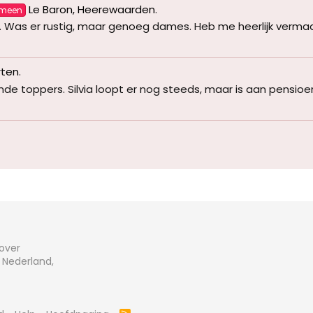
Le Baron, Heerewaarden
.
emeen
. Was er rustig, maar genoeg dames. Heb me heerlijk vermaa
rten
.
ende toppers. Silvia loopt er nog steeds, maar is aan pensioen
 over
 Nederland,