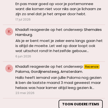
En pas maar goed op voor je portemonnee
want die komen niet voor niks aan je lichaam ze
zijn zo snel dat je het amper door hebt.
17 jul 2026
Khadafi
reageerde op het onderwerp
Shemales
K
Hamburg
.
Als je er bent moet je zeker eens langs gaan het
is altijd de moeite. Let wel op daar loopt ook
wat uitschot rond! In hetzelfde gebouw...
6 jun 2026
Khadafi
reageerde op het onderwerp
Recensie
K
Paloma, Gordijnensteeg, Amsterdam
.
Hallo heeft iemand van jullie Paloma nog gezien
ik ben de laatste maand 3 maal geweest maar
helaas was haar kamer altijd leeg gezien ik...
23 mei 2026
TOON OUDERE ITEMS