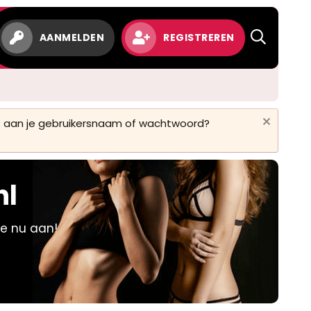
w
AANMELDEN
REGISTREREN
 is aan je gebruikersnaam of wachtwoord?
nl
je nu aan!