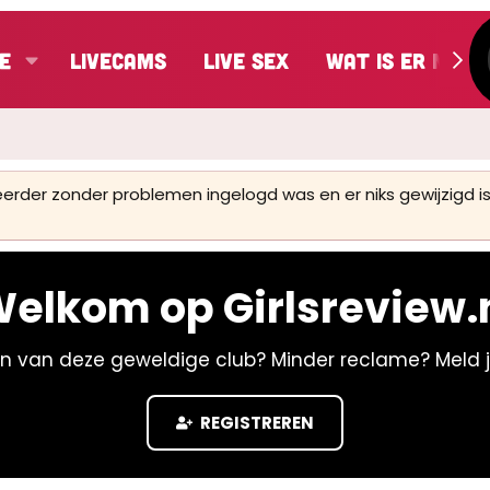
e
LiveCams
Live Sex
Wat is er nieu
 eerder zonder problemen ingelogd was en er niks gewijzigd
elkom op Girlsreview.
n van deze geweldige club? Minder reclame? Meld 
REGISTREREN