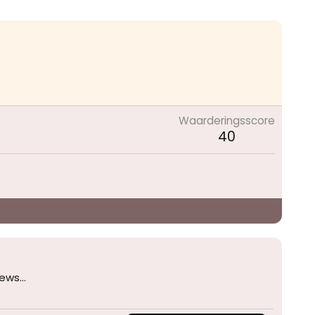
Waarderingsscore
40
ews...