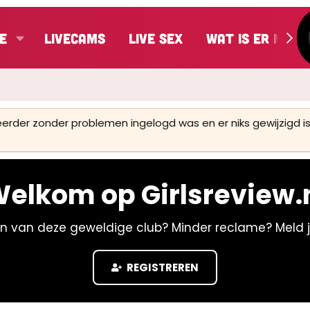
e
LiveCams
Live Sex
Wat is er nieu
 eerder zonder problemen ingelogd was en er niks gewijzigd
elkom op Girlsreview.
n van deze geweldige club? Minder reclame? Meld 
REGISTREREN