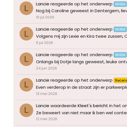
Lancie
reageerde op het onderwerp
WHEM
L
Nog bij Caroline geweest in Dentergem, lieve
10 jul 2026
Lancie
reageerde op het onderwerp
WHEM
L
Volgens mij zijn Lexie en Kira twee zussen, 
6 jul 2026
Lancie
reageerde op het onderwerp
WHEM
L
Onlangs bij Dotje langs geweest, leuke ontva
24 jun 2026
Lancie
reageerde op het onderwerp
Recens
L
Even verderop in de straat zijn er parkeerp
13 mei 2026
Lancie
waardeerde
Kleet's bericht
in het 
L
Ze beweert van niet maar ik ben wel conten
12 mei 2026