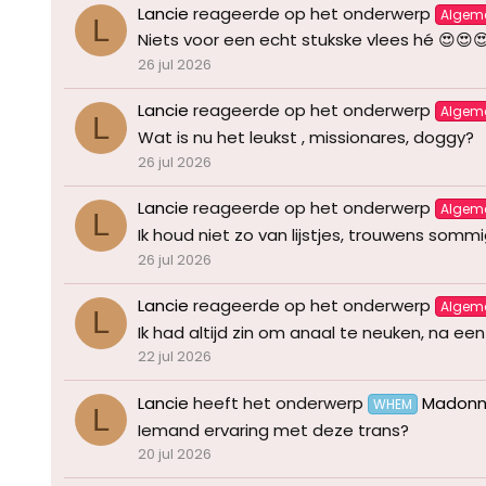
Lancie
reageerde op het onderwerp
Algem
L
Niets voor een echt stukske vlees hé 😍😍
26 jul 2026
Lancie
reageerde op het onderwerp
Algem
L
Wat is nu het leukst , missionares, doggy?
26 jul 2026
Lancie
reageerde op het onderwerp
Algem
L
Ik houd niet zo van lijstjes, trouwens som
26 jul 2026
Lancie
reageerde op het onderwerp
Algem
L
Ik had altijd zin om anaal te neuken, na e
22 jul 2026
Lancie
heeft het onderwerp
Madonn
WHEM
L
Iemand ervaring met deze trans?
20 jul 2026