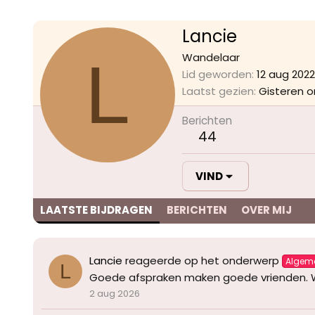
Lancie
L
Wandelaar
Lid geworden
12 aug 2022
Laatst gezien
Gisteren o
Berichten
44
VIND
LAATSTE BIJDRAGEN
BERICHTEN
OVER MIJ
Lancie
reageerde op het onderwerp
Algem
L
Goede afspraken maken goede vrienden. We
2 aug 2026