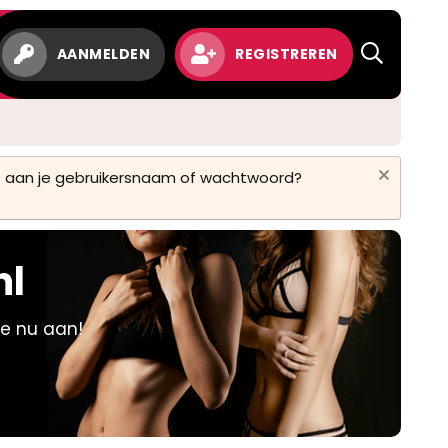
w
AANMELDEN
REGISTREREN
 is aan je gebruikersnaam of wachtwoord?
nl
je nu aan!