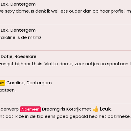
Lexi, Dentergem
.
 sexy dame. Is denk ik wel iets ouder dan op haar profiel, maa
Lexi, Dentergem
.
Caroline is de mzmz.
Dotje, Roeselare
.
ngst bij haar thuis. Vlotte dame, zeer netjes en spontaan. Le
Caroline, Dentergem
.
ie
laatsen,
onderwerp
Dreamgirls Kortrijk
met
Leuk
.
Algemeen
t dat ik ze in de tijd eens goed gepaald heb het bazinneke. 