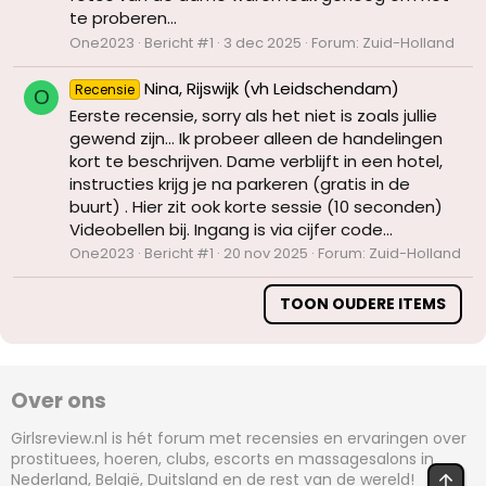
te proberen...
One2023
Bericht #1
3 dec 2025
Forum:
Zuid-Holland
Nina, Rijswijk (vh Leidschendam)
Recensie
O
Eerste recensie, sorry als het niet is zoals jullie
gewend zijn... Ik probeer alleen de handelingen
kort te beschrijven. Dame verblijft in een hotel,
instructies krijg je na parkeren (gratis in de
buurt) . Hier zit ook korte sessie (10 seconden)
Videobellen bij. Ingang is via cijfer code...
One2023
Bericht #1
20 nov 2025
Forum:
Zuid-Holland
TOON OUDERE ITEMS
Over ons
Girlsreview.nl is hét forum met recensies en ervaringen over
prostituees, hoeren, clubs, escorts en massagesalons in
BOV
Nederland, België, Duitsland en de rest van de wereld!