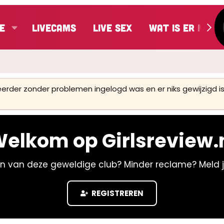
e
LiveCams
Live Sex
Wat is er nieu
 eerder zonder problemen ingelogd was en er niks gewijzigd
elkom op Girlsreview.
n van deze geweldige club? Minder reclame? Meld 
REGISTREREN