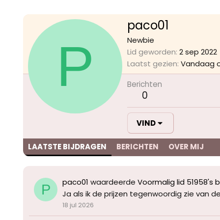
paco01
P
Newbie
Lid geworden
2 sep 2022
Laatst gezien
Vandaag o
Berichten
0
VIND
LAATSTE BIJDRAGEN
BERICHTEN
OVER MIJ
paco01
waardeerde
Voormalig lid 51958's b
P
Ja als ik de prijzen tegenwoordig zie van 
18 jul 2026