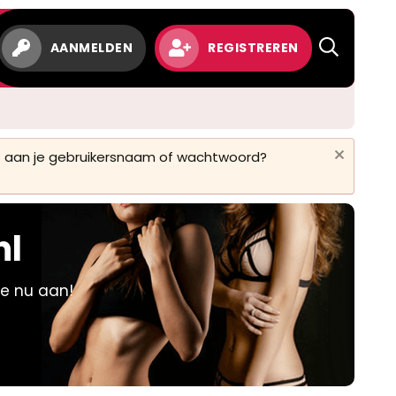
w
AANMELDEN
REGISTREREN
 is aan je gebruikersnaam of wachtwoord?
nl
je nu aan!