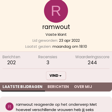
R
ramwout
Vaste klant
Lid geworden
23 apr 2022
Laatst gezien
maandag om 18:10
Berichten
Recensies
Waarderingsscore
202
3
244
VIND
LAATSTE BIJDRAGEN
BERICHTEN
OVER MIJ
ramwout
reageerde op het onderwerp
Met
R
hoeveel verschillende vrouwen heb jij seks