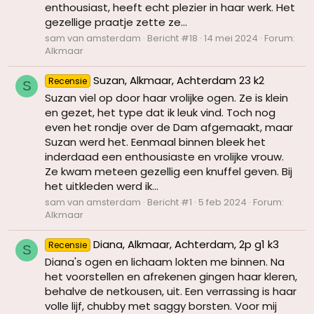
enthousiast, heeft echt plezier in haar werk. Het
gezellige praatje zette ze...
sam van amsterdam
Bericht #18
14 mei 2024
Forum:
Alkmaar
Suzan, Alkmaar, Achterdam 23 k2
Recensie
S
Suzan viel op door haar vrolijke ogen. Ze is klein
en gezet, het type dat ik leuk vind. Toch nog
even het rondje over de Dam afgemaakt, maar
Suzan werd het. Eenmaal binnen bleek het
inderdaad een enthousiaste en vrolijke vrouw.
Ze kwam meteen gezellig een knuffel geven. Bij
het uitkleden werd ik...
sam van amsterdam
Bericht #1
5 feb 2024
Forum:
Alkmaar
Diana, Alkmaar, Achterdam, 2p g1 k3
Recensie
S
Diana's ogen en lichaam lokten me binnen. Na
het voorstellen en afrekenen gingen haar kleren,
behalve de netkousen, uit. Een verrassing is haar
volle lijf, chubby met saggy borsten. Voor mij