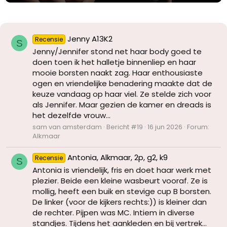
Jenny A13K2
Recensie
S
Jenny/Jennifer stond net haar body goed te
doen toen ik het halletje binnenliep en haar
mooie borsten naakt zag. Haar enthousiaste
ogen en vriendelijke benadering maakte dat de
keuze vandaag op haar viel. Ze stelde zich voor
als Jennifer. Maar gezien de kamer en dreads is
het dezelfde vrouw...
sam van amsterdam
Bericht #19
16 jun 2026
Forum:
Alkmaar
Antonia, Alkmaar, 2p, g2, k9
Recensie
S
Antonia is vriendelijk, fris en doet haar werk met
plezier. Beide een kleine wasbeurt vooraf. Ze is
mollig, heeft een buik en stevige cup B borsten.
De linker (voor de kijkers rechts:)) is kleiner dan
de rechter. Pijpen was MC. Intiem in diverse
standjes. Tijdens het aankleden en bij vertrek...