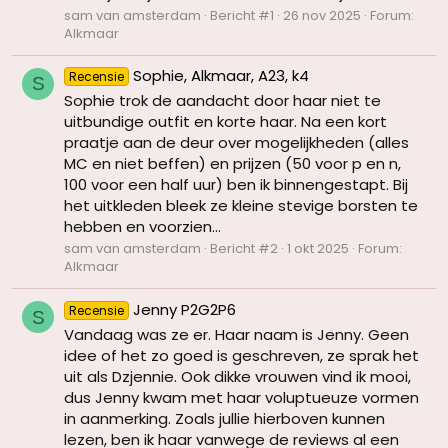
sam van amsterdam
Bericht #1
26 nov 2025
Forum:
Alkmaar
Sophie, Alkmaar, A23, k4
Recensie
S
Sophie trok de aandacht door haar niet te
uitbundige outfit en korte haar. Na een kort
praatje aan de deur over mogelijkheden (alles
MC en niet beffen) en prijzen (50 voor p en n,
100 voor een half uur) ben ik binnengestapt. Bij
het uitkleden bleek ze kleine stevige borsten te
hebben en voorzien...
sam van amsterdam
Bericht #2
1 okt 2025
Forum:
Alkmaar
Jenny P2G2P6
Recensie
S
Vandaag was ze er. Haar naam is Jenny. Geen
idee of het zo goed is geschreven, ze sprak het
uit als Dzjennie. Ook dikke vrouwen vind ik mooi,
dus Jenny kwam met haar voluptueuze vormen
in aanmerking. Zoals jullie hierboven kunnen
lezen, ben ik haar vanwege de reviews al een