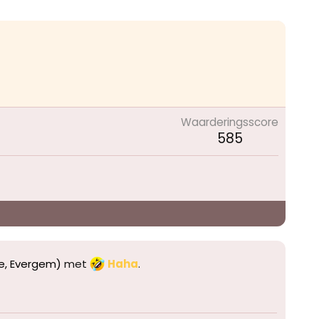
Waarderingsscore
585
ge, Evergem)
met
Haha
.