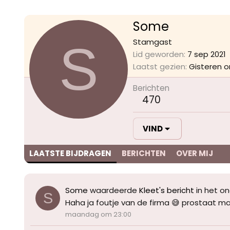
Some
S
Stamgast
Lid geworden
7 sep 2021
Laatst gezien
Gisteren o
Berichten
470
VIND
LAATSTE BIJDRAGEN
BERICHTEN
OVER MIJ
Some
waardeerde
Kleet's bericht
in het o
S
Haha ja foutje van de firma 😅 prostaat m
maandag om 23:00