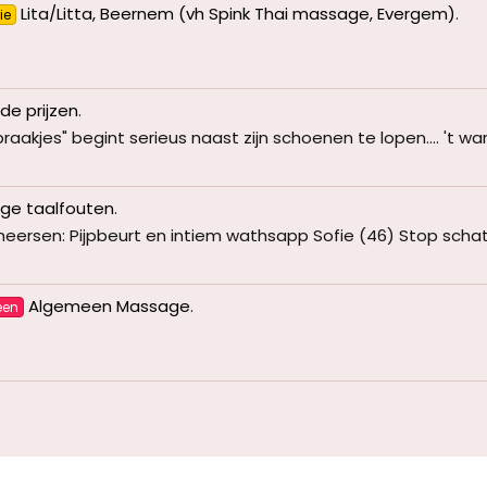
Lita/Litta, Beernem (vh Spink Thai massage, Evergem)
.
ie
e prijzen
.
jes" begint serieus naast zijn schoenen te lopen.... 't waren
ge taalfouten
.
heersen: Pijpbeurt en intiem wathsapp Sofie (46) Stop schat je
Algemeen Massage
.
een