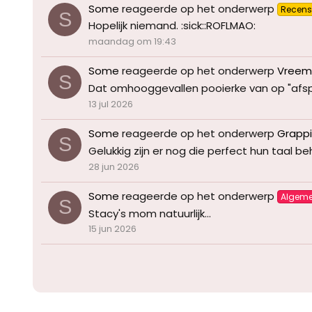
Some
reageerde op het onderwerp
Recens
S
Hopelijk niemand. :sick::ROFLMAO:
maandag om 19:43
Some
reageerde op het onderwerp
Vreemd
S
Dat omhooggevallen pooierke van op "afspraak
13 jul 2026
Some
reageerde op het onderwerp
Grappi
S
Gelukkig zijn er nog die perfect hun taal be
28 jun 2026
Some
reageerde op het onderwerp
Algem
S
Stacy's mom natuurlijk...
15 jun 2026