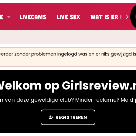
e
LiveCams
Live Sex
Wat is er nieu
 eerder zonder problemen ingelogd was en er niks gewijzigd
elkom op Girlsreview.
n van deze geweldige club? Minder reclame? Meld 
REGISTREREN