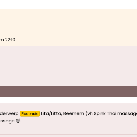
m 22:10
nderwerp
Lita/Litta, Beernem (vh Spink Thai massa
Recensie
assage 🤣