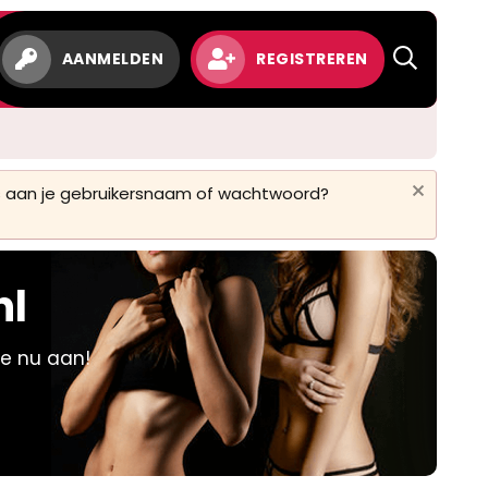
w
AANMELDEN
REGISTREREN
 is aan je gebruikersnaam of wachtwoord?
nl
je nu aan!