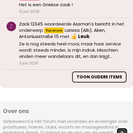
Het is een Griekse zaak !
10 jun 2026
Zack 12345
waardeerde
Assman's bericht
in het
Z
onderwerp
Larissa (Alb), Aken,
Recensie
Antoniusstraße 15
met
Leuk
.
Ze is nog steeds heel mooi, maar haar service
wordt steeds minder, is mijn indruk. Misschien
vinden meer wandelaars dit, en dan krijgt...
3 jun 2026
TOON OUDERE ITEMS
Over ons
Girlsreview.nl is hét forum met recensies en ervaringen over
prostituees, hoeren, clubs, escorts en massagesalons in
Nederland, België, Duitsland en de rest van de wereld!
BOV