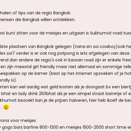
rhalen of tips van de regio Bangkok.
mensen die Bangkok willen ontdekken.
est kunt zitten voor de meisjes en uitgaan is Sukhumvit road tus
endste plaatsen van Bangkok gelegen (nana en soi cowboy)ook h
x soi7 verder is er ook nog patpong is iets afgelegen van deze
vend dan andere de regio's ook in kaosan road zijn er enkele free
ten zijn meestal girl friendly maar niet allemaal en sommige tel
meepakken op de kamer (best op het internet opzoeken of je hote
endly is).
rten kan wel aardig wat geld kosten als je doorgaat bv een biert
 bhat en lady drink 250bhat als je een simpel straat barretje of e
ukhumvit bezoekt kan je de prijzen halveren, hier heb ikzelf de be
 .
orona voor meisjes
 gogo bars barfine 800-1300 en meisjes 1500-2500 short time 