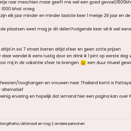
etje raar meschien maar geeft me wel een goed gevoel)1500bh
t 1000 bhat vroeg
ijn elk jaar minder en minder laatste keer 1 meisje 29 jaar en d
e plaatsen weet mag je dit delen?volgende keer wil ik wel eens
altijd in soi 7 straat barren altijd sfeer en geen zotte prijzen
daar wandel ik eens rustig door en drink ik 1 pint op eerste dag 
or mij in de vakantie sfeer te brengen
een duur ritueel gew
or feesten/tooghangen en vrouwen naar Thailand komt is Pattay
 alternatief
weinig ervaring en hopelijk dat iemand hier een pagina kan over 
Bangtheho
,
Likfanaat
en nog 2 andere personen