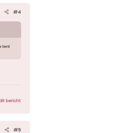
#4
e tent
dit bericht
#5