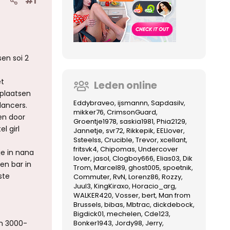
#1
sen soi 2
et
Leden online
 plaatsen
Eddybraveo
ijsmannn
Sapdasilv
lancers.
mikker76
CrimsonGuard
len door
Groentje1978
saskia1981
Phia2129
l girl
Jannetje
svr72
Rikkepik
EELlover
Ssteelss
Crucible
Trevor
xcellant
fritsvk4
Chipomas
Undercover
je in nana
lover
jasol
Clogboy666
Elias03
Dik
en bar in
Trom
Marcel89
ghost005
spoetnik
ste
Commuter
RvN
Lorenz86
Rozzy
Juul3
KingKiraxo
Horacio_arg
WALKER420
Vosser
bert
Man from
Brussels
bibas
Mbtrac
dickdebock
Bigdick01
mechelen
Cde123
en 3000-
Bonker1943
Jordy98
Jerry