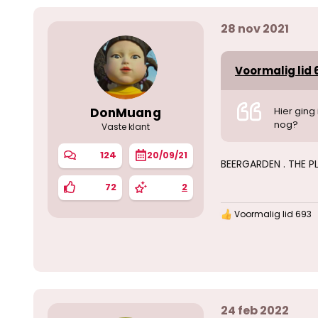
r
i
28 nov 2021
n
g
e
n
Voormalig lid 6
:
DonMuang
Hier ging
nog?
Vaste klant
124
20/09/21
BEERGARDEN . THE P
72
2
Voormalig lid 693
W
a
a
r
d
e
r
i
24 feb 2022
n