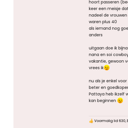
hoort passeren (be
keer een meisje da
nadeel de vrouwen z
waren plus 40
als iemand nog goed
anders
uitgaan doe ik bijna 
nana en soi cowboy 
vakantie, gewoon vo
vrees ik
nu als je enkel vo
beter en goedkoper
Pattaya heb ikzelf 
kan beginnen
Voormalig lid 630
,
W
a