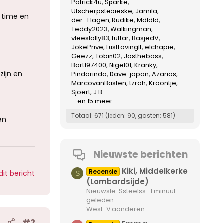
Patrick4u
Sparke
Utscherpstebieske
Jamila
t time en
der_Hagen
Rudike
Mdldld
Teddy2023
Walkingman
vleeslolly83
tuttar
BasjedV
JokePrive
LustLovingIt
elchapie
Geezz
Tobin02
Jostheboss
Bart197400
Nigel01
Kranky
zijn en
Pindarinda
Dave-japan
Azarias
MarcovanBasten
tzrah
Kroontje
Sjoert
J.B.
... en 15 meer.
Totaal: 671 (leden: 90, gasten: 581)
en
Nieuwste berichten
Kiki, Middelkerke
Recensie
dit bericht
S
(Lombardsijde)
Nieuwste: Ssteelss
1 minuut
geleden
West-Vlaanderen
#2