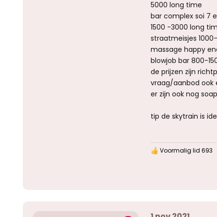
5000 long time
bar complex soi 7 
1500 -3000 long ti
straatmeisjes 1000
massage happy end
blowjob bar 800-15
de prijzen zijn rich
vraag/aanbod ook e
er zijn ook nog soa
tip de skytrain is 
Voormalig lid 693
W
a
a
r
d
e
r
i
1 nov 2021
n