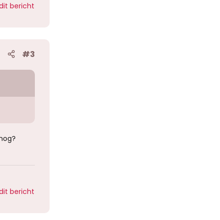
dit bericht
#3
 nog?
dit bericht