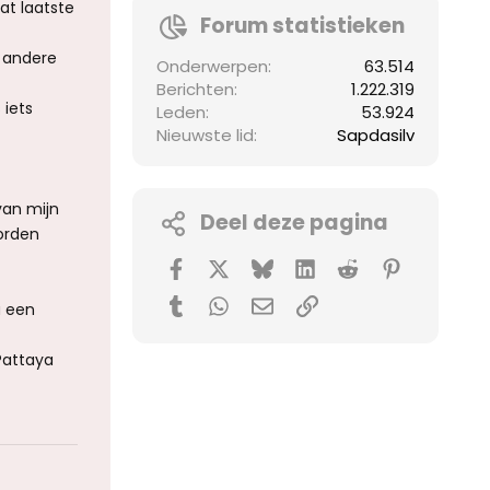
at laatste
Forum statistieken
e andere
Onderwerpen
63.514
Berichten
1.222.319
 iets
Leden
53.924
Nieuwste lid
Sapdasilv
van mijn
Deel deze pagina
orden
Facebook
X (Twitter)
Bluesky
LinkedIn
Reddit
Pinterest
Tumblr
WhatsApp
E-mail
koppeling
a een
Pattaya