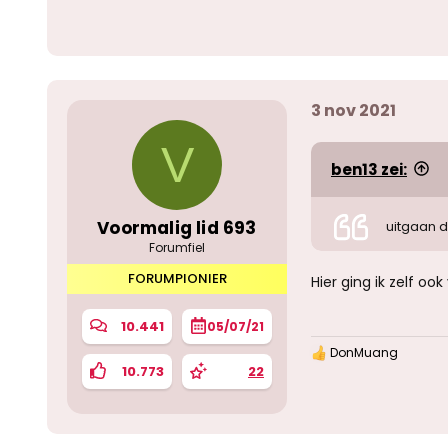
a
r
d
e
r
i
3 nov 2021
n
g
e
V
n
ben13 zei:
:
Voormalig lid 693
uitgaan do
Forumfiel
FORUMPIONIER
Hier ging ik zelf o
10.441
05/07/21
DonMuang
W
10.773
22
a
a
r
d
e