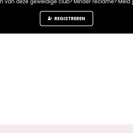
n van deze geweldige club? Minder reclame? Meld 
REGISTREREN