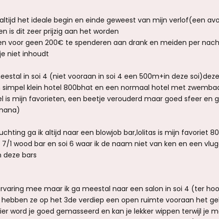
 altijd het ideale begin en einde geweest van mijn verlof(een av
n is dit zeer prijzig aan het worden
en voor geen 200€ te spenderen aan drank en meiden per nac
 je niet inhoudt
eestal in soi 4 (niet vooraan in soi 4 een 500m+in deze soi)deze 
 ,een simpel klein hotel 800bhat en een normaal hotel met zwemba
l is mijn favorieten, een beetje verouderd maar goed sfeer en 
 nana)
uchting ga ik altijd naar een blowjob bar,lolitas is mijn favoriet 8
soi 7/1 wood bar en soi 6 waar ik de naam niet van ken en een vlug
in deze bars
ervaring mee maar ik ga meestal naar een salon in soi 4 (ter ho
 hebben ze op het 3de verdiep een open ruimte vooraan het g
ier word je goed gemasseerd en kan je lekker wippen terwijl je 