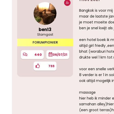
g
e
Bangkok is voor mij
n
:
maar de laatste jare
je moet moeite do
ben je snel kwijt als
ben13
Stamgast
een hotel boek ik m
FORUMPIONIER
altijd girl friedly
bhat (woraburi hote
440
06/07/21
drukte wel 1 km tot
733
voor een snelle verl
8 verder is er 1 in 
ook altijd mogelijk 
massage
hier heb ik minder 
samahan alley)hier
(een groot terras)h