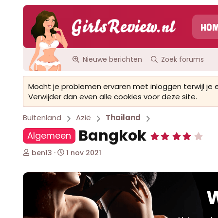
Ho
Nieuwe berichten
Zoek forums
Mocht je problemen ervaren met inloggen terwijl je
Verwijder dan even alle cookies voor deze site.
Buitenland
Azië
Thailand
Bangkok
Algemeen
4
,
0
O
S
ben13
1 nov 2021
0
n
t
s
d
a
t
e
r
e
r
t
W
r
(
w
d
r
e
a
e
r
t