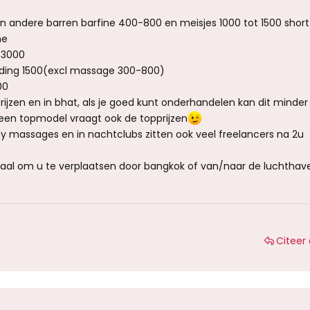
en andere barren barfine 400-800 en meisjes 1000 tot 1500 shor
me
-3000
ing 1500(excl massage 300-800)
00
tprijzen en in bhat, als je goed kunt onderhandelen kan dit minder 
en topmodel vraagt ook de topprijzen
py massages en in nachtclubs zitten ook veel freelancers na 2u
ideaal om u te verplaatsen door bangkok of van/naar de luchthav
Citeer 