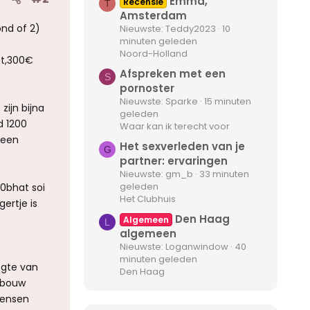
Emma,
Recensie
T
Amsterdam
ond of 2)
Nieuwste: Teddy2023
10
minuten geleden
Noord-Holland
ht,300€
Afspreken met een
S
pornoster
Nieuwste: Sparke
15 minuten
zijn bijna
geleden
d 1200
Waar kan ik terecht voor
geen
Het sexverleden van je
G
partner: ervaringen
Nieuwste: gm_b
33 minuten
geleden
00bhat soi
Het Clubhuis
gertje is
Den Haag
Algemeen
L
algemeen
Nieuwste: Loganwindow
40
minuten geleden
ogte van
Den Haag
ebouw
mensen