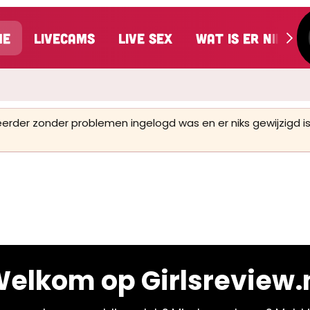
me
LiveCams
Live Sex
Wat is er nieuw
 eerder zonder problemen ingelogd was en er niks gewijzigd
elkom op Girlsreview.