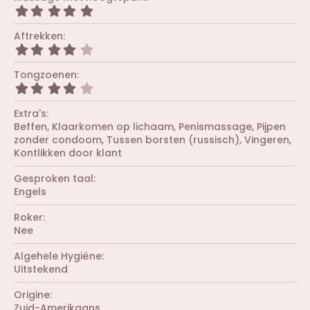
e
0
r
5
n
s
(
,
)
t
r
0
Aftrekken
e
e
0
r
4
n
s
(
,
)
t
r
0
Tongzoenen
e
e
0
r
4
n
s
(
,
)
t
r
0
Extra's
e
e
0
r
Beffen
Klaarkomen op lichaam
Penismassage
Pijpen
n
s
(
zonder condoom
Tussen borsten (russisch)
Vingeren
)
t
r
e
Kontlikken door klant
e
r
n
(
Gesproken taal
)
r
Engels
e
n
Roker
)
Nee
Algehele Hygiëne
Uitstekend
Origine
Zuid-Amerikaans