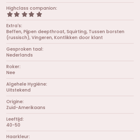
(
,
)
t
r
0
Highclass companion
e
e
0
r
5
n
s
(
,
)
t
r
0
Extra's
e
e
0
r
Beffen
Pijpen deepthroat
Squirting
Tussen borsten
n
s
(
(russisch)
Vingeren
Kontlikken door klant
)
t
r
e
e
r
Gesproken taal
n
(
Nederlands
)
r
e
Roker
n
Nee
)
Algehele Hygiëne
Uitstekend
Origine
Zuid-Amerikaans
Leeftijd
40-50
Haarkleur