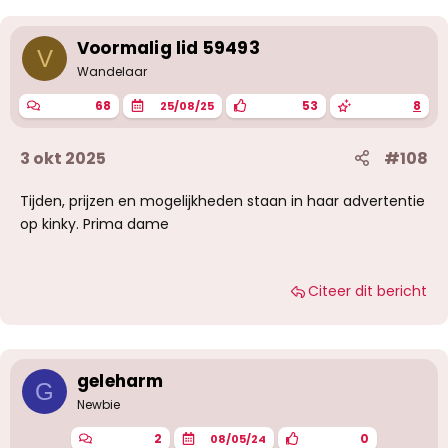
e
r
i
Voormalig lid 59493
V
n
g
Wandelaar
e
n
68
53
8
25/08/25
:
3 okt 2025
#108
Tijden, prijzen en mogelijkheden staan in haar advertentie
op kinky. Prima dame
Citeer dit bericht
geleharm
G
Newbie
2
0
08/05/24