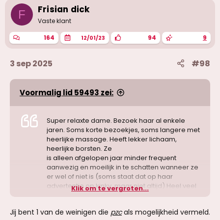
i
Frisian dick
n
F
g
Vaste klant
e
n
164
94
9
12/01/23
:
3 sep 2025
#98
Voormalig lid 59493 zei:
Super relaxte dame. Bezoek haar al enkele
jaren. Soms korte bezoekjes, soms langere met
heerlijke massage. Heeft lekker lichaam,
heerlijke borsten. Ze
is alleen afgelopen jaar minder frequent
aanwezig en moeilijk in te schatten wanneer ze
er wel of niet is (soms staat dat op haar
advertentie op kinky, maar niet altijd) Heel veel
Klik om te vergroten...
mogelijk met haar. Mar dat zal ook van
persoonlijke klik afhangen. Herhaling: jazeker, al
Jij bent 1 van de weinigen die
pzc
als mogelijkheid vermeld.
jaren.