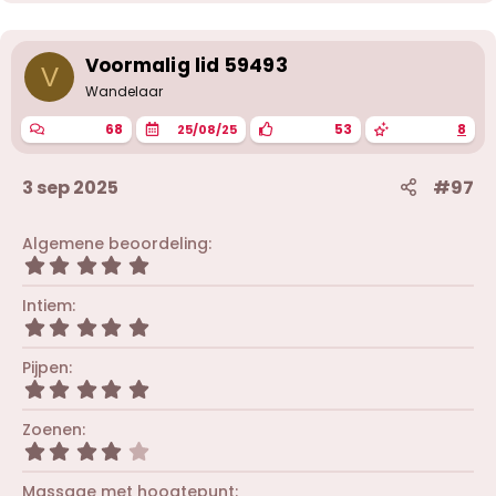
d
e
r
i
Voormalig lid 59493
V
n
g
Wandelaar
e
n
68
53
8
25/08/25
:
3 sep 2025
#97
Algemene beoordeling
5
,
0
Intiem
0
5
s
,
t
0
Pijpen
e
0
r
5
s
(
,
t
r
0
Zoenen
e
e
0
r
4
n
s
(
,
)
t
r
0
Massage met hoogtepunt
e