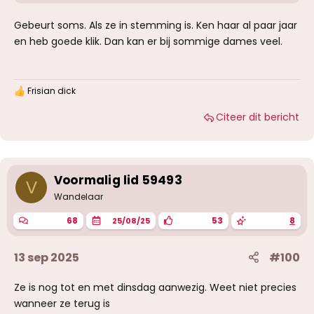
Gebeurt soms. Als ze in stemming is. Ken haar al paar jaar
en heb goede klik. Dan kan er bij sommige dames veel.
Frisian dick
W
a
Citeer dit bericht
a
r
d
e
r
i
Voormalig lid 59493
V
n
g
Wandelaar
e
n
68
53
8
25/08/25
:
13 sep 2025
#100
Ze is nog tot en met dinsdag aanwezig. Weet niet precies
wanneer ze terug is