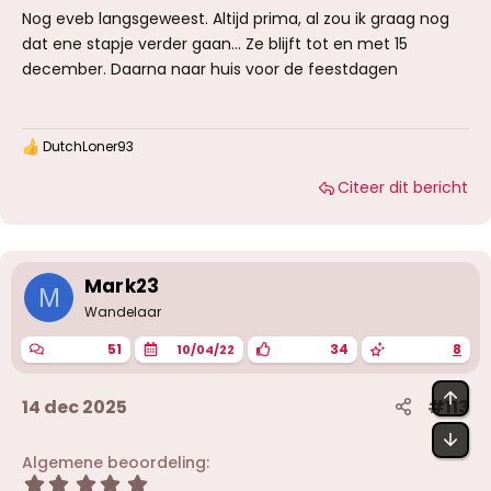
Nog eveb langsgeweest. Altijd prima, al zou ik graag nog
dat ene stapje verder gaan... Ze blijft tot en met 15
december. Daarna naar huis voor de feestdagen
DutchLoner93
W
a
Citeer dit bericht
a
r
d
e
r
i
Mark23
M
n
g
Wandelaar
e
n
51
34
8
10/04/22
:
BOV
14 dec 2025
#113
OND
Algemene beoordeling
5