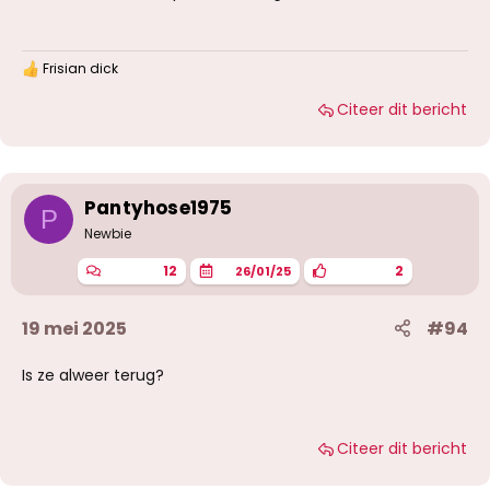
Frisian dick
W
a
Citeer dit bericht
a
r
d
e
r
i
Pantyhose1975
P
n
g
Newbie
e
n
12
2
26/01/25
:
19 mei 2025
#94
Is ze alweer terug?
Citeer dit bericht