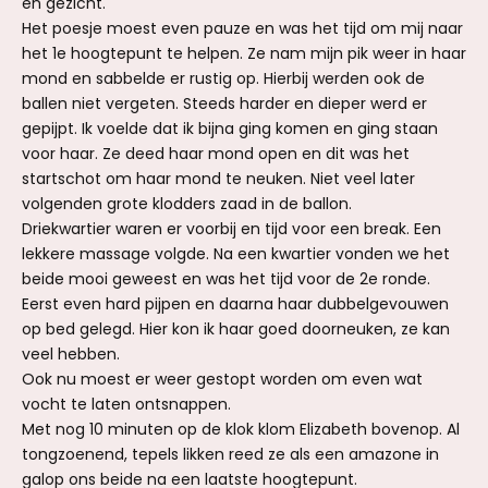
en gezicht.
Het poesje moest even pauze en was het tijd om mij naar
het 1e hoogtepunt te helpen. Ze nam mijn pik weer in haar
mond en sabbelde er rustig op. Hierbij werden ook de
ballen niet vergeten. Steeds harder en dieper werd er
gepijpt. Ik voelde dat ik bijna ging komen en ging staan
voor haar. Ze deed haar mond open en dit was het
startschot om haar mond te neuken. Niet veel later
volgenden grote klodders zaad in de ballon.
Driekwartier waren er voorbij en tijd voor een break. Een
lekkere massage volgde. Na een kwartier vonden we het
beide mooi geweest en was het tijd voor de 2e ronde.
Eerst even hard pijpen en daarna haar dubbelgevouwen
op bed gelegd. Hier kon ik haar goed doorneuken, ze kan
veel hebben.
Ook nu moest er weer gestopt worden om even wat
vocht te laten ontsnappen.
Met nog 10 minuten op de klok klom Elizabeth bovenop. Al
tongzoenend, tepels likken reed ze als een amazone in
galop ons beide na een laatste hoogtepunt.