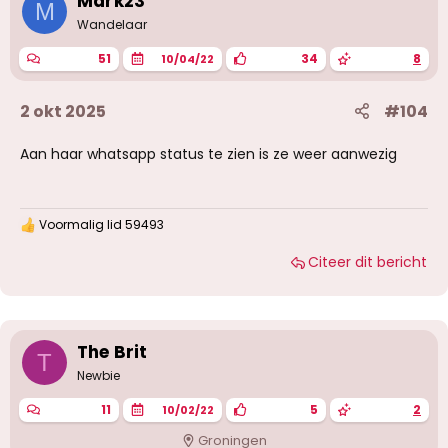
Mark23
M
n
g
Wandelaar
e
n
51
34
8
10/04/22
:
2 okt 2025
#104
Aan haar whatsapp status te zien is ze weer aanwezig
Voormalig lid 59493
W
a
Citeer dit bericht
a
r
d
e
r
i
The Brit
T
n
g
Newbie
e
n
11
5
2
10/02/22
:
Groningen