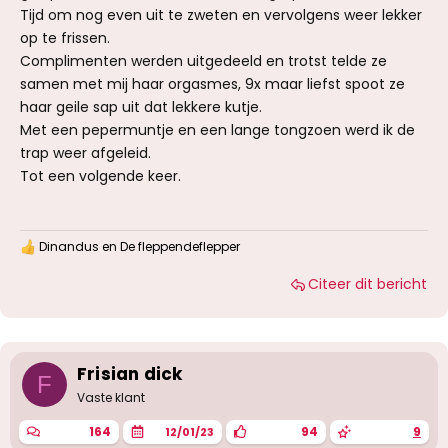
Tijd om nog even uit te zweten en vervolgens weer lekker
op te frissen.
Complimenten werden uitgedeeld en trotst telde ze
samen met mij haar orgasmes, 9x maar liefst spoot ze
haar geile sap uit dat lekkere kutje.
Met een pepermuntje en een lange tongzoen werd ik de
trap weer afgeleid.
Tot een volgende keer.
Dinandus
en
De fleppendeflepper
W
a
Citeer dit bericht
a
r
d
e
r
i
Frisian dick
F
n
g
Vaste klant
e
n
164
94
9
12/01/23
: