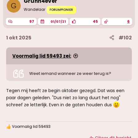
Grunn4ever
G
Wandelaar
FORUMPIONIER
97
45
6
01/07/21
1 okt 2025
#102
Voormalig lid 59493 zei:
Weet iemand wanneer ze weer terug is?
Tegen mij heeft ze begin oktober gezegd. Dat was een
paar dagen geleden. "Dus niet zo lang duurt het nog"
schreef ze letterlijk. Even in de gaten houden dus
Voormalig lid 59493
W
a