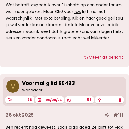
Wat betreft
nzc
heb ik over Elizabeth op een ander forum
wel meer gelezen. Maar €50 voor
nzc
lijkt me niet
waarschijnlijk . Met exta betaling, Klik en haar goed geil zou
je wel verder kunnen komen denk ik. Maar voor zc heb ik
adressen waar ik weet dat ik grotere kans van slagen heb .
Neuken zonder condoom is toch echt wel lekkerder
Citeer dit bericht
Voormalig lid 59493
V
Wandelaar
68
53
8
25/08/25
26 okt 2025
#111
Ben recent nog geweest. Zoals altijd goed. Ze blijft tot vlak