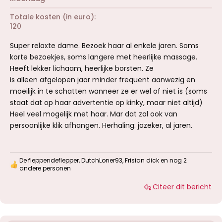
Totale kosten (in euro)
120
Super relaxte dame. Bezoek haar al enkele jaren. Soms
korte bezoekjes, soms langere met heerlijke massage.
Heeft lekker lichaam, heerlijke borsten. Ze
is alleen afgelopen jaar minder frequent aanwezig en
moeilijk in te schatten wanneer ze er wel of niet is (soms
staat dat op haar advertentie op kinky, maar niet altijd)
Heel veel mogelijk met haar. Mar dat zal ook van
persoonlijke klik afhangen. Herhaling: jazeker, al jaren.
De fleppendeflepper
,
DutchLoner93
,
Frisian dick
en nog 2
W
andere personen
a
a
Citeer dit bericht
r
d
e
r