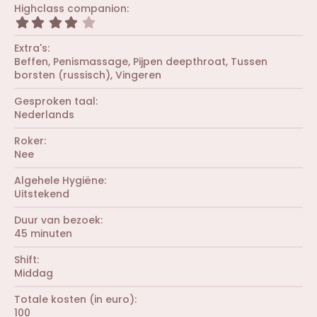
r
0
Highclass companion
e
e
0
r
4
n
s
(
,
)
t
r
0
Extra's
e
e
0
r
Beffen
Penismassage
Pijpen deepthroat
Tussen
n
s
(
borsten (russisch)
Vingeren
)
t
r
e
e
r
Gesproken taal
n
(
Nederlands
)
r
e
Roker
n
Nee
)
Algehele Hygiëne
Uitstekend
Duur van bezoek
45 minuten
Shift
Middag
Totale kosten (in euro)
100