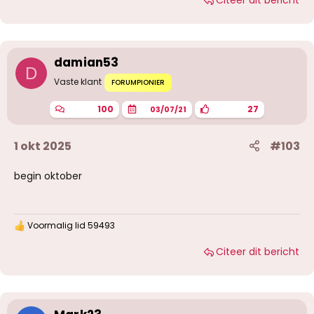
Citeer dit bericht
a
r
d
e
r
i
damian53
n
D
g
Vaste klant
FORUMPIONIER
e
n
100
27
03/07/21
:
1 okt 2025
#103
begin oktober
Voormalig lid 59493
W
a
Citeer dit bericht
a
r
d
e
r
i