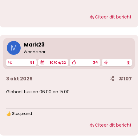
Citeer dit bericht
Mark23
M
Wandelaar
51
34
8
10/04/22
3 okt 2025
#107
Globaal tussen 06.00 en 15.00
Stoeprand
W
a
Citeer dit bericht
a
r
d