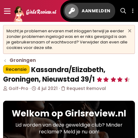
AANMELDEN
Mocht je problemen ervaren met inloggen terwijl je eerder
zonder problemen ingelogd was en er niks gewijzigd is aan
je gebruikersnaam of wachtwoord? Verwijder dan even alle
cookies voor deze site.
Groningen
Kassandra/Elizabeth,
Recensie
Groningen, Nieuwstad 39/1
4
,
O
S
Golf-Pro
4 jul 2021
Request Removal
8
6
n
t
s
d
a
t
e
r
e
Welkom op Girlsreview.nl
r
t
r
w
d
(
r
e
a
Lid worden van deze geweldige club? Minder
e
r
t
reclame? Meld je nu aan!
n
p
u