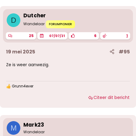
Dutcher
D
Wandelaar
FORUMPIONIER
25
6
1
07/07/21
19 mei 2025
#95
Ze is weer aanwezig.
Grunn4ever
W
a
Citeer dit bericht
a
r
d
e
r
i
Mark23
M
n
g
Wandelaar