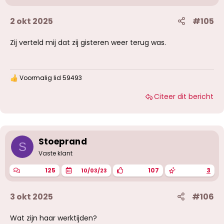
2 okt 2025
#105
Zij verteld mij dat zij gisteren weer terug was.
Voormalig lid 59493
W
a
Citeer dit bericht
a
r
d
e
r
i
Stoeprand
S
n
g
Vaste klant
e
n
125
107
3
10/03/23
:
3 okt 2025
#106
Wat zijn haar werktijden?