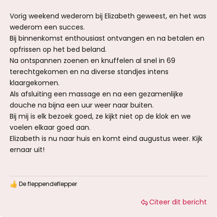
Vorig weekend wederom bij Elizabeth geweest, en het was
wederom een succes.
Bij binnenkomst enthousiast ontvangen en na betalen en
opfrissen op het bed beland.
Na ontspannen zoenen en knuffelen al snel in 69
terechtgekomen en na diverse standjes intens
klaargekomen.
Als afsluiting een massage en na een gezamenlijke
douche na bijna een uur weer naar buiten.
Bij mij is elk bezoek goed, ze kijkt niet op de klok en we
voelen elkaar goed aan.
Elizabeth is nu naar huis en komt eind augustus weer. Kijk
ernaar uit!
De fleppendeflepper
W
a
Citeer dit bericht
a
r