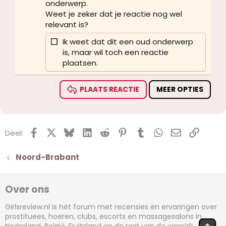
onderwerp.
26
Trebuchet MS
Weet je zeker dat je reactie nog wel
relevant is?
Verdana
Ik weet dat dit een oud onderwerp
is, maar wil toch een reactie
plaatsen.
PLAATS REACTIE
MEER OPTIES
Facebook
X (Twitter)
Bluesky
LinkedIn
Reddit
Pinterest
Tumblr
WhatsApp
E-mail
koppel
Deel:
Noord-Brabant
Over ons
Girlsreview.nl is hét forum met recensies en ervaringen over
prostituees, hoeren, clubs, escorts en massagesalons in