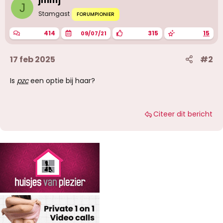
jmmj
n
J
g
Stamgast
FORUMPIONIER
e
n
414
315
15
09/07/21
:
17 feb 2025
#2
Is
pzc
een optie bij haar?
Citeer dit bericht