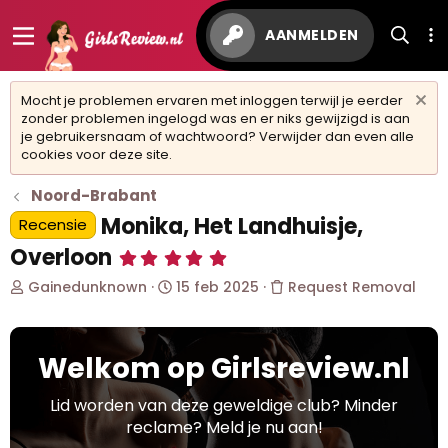
AANMELDEN
Mocht je problemen ervaren met inloggen terwijl je eerder
zonder problemen ingelogd was en er niks gewijzigd is aan
je gebruikersnaam of wachtwoord? Verwijder dan even alle
cookies voor deze site.
Noord-Brabant
Monika, Het Landhuisje,
Recensie
Overloon
5
,
O
S
Gainedunknown
15 feb 2025
Request Removal
0
0
n
t
s
d
a
t
e
r
e
Welkom op Girlsreview.nl
r
t
r
w
d
(
r
e
a
Lid worden van deze geweldige club? Minder
e
r
t
reclame? Meld je nu aan!
n
p
u