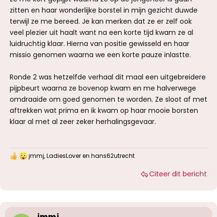
zitten en haar wonderlijke borstel in mijn gezicht duwde
terwijl ze me bereed. Je kan merken dat ze er zelf ook
veel plezier uit haalt want na een korte tijd kwam ze al
luidruchtig klaar. Hierna van positie gewisseld en haar
missio genomen waarna we een korte pauze inlastte.
Ronde 2 was hetzelfde verhaal dit maal een uitgebreidere
pijpbeurt waarna ze bovenop kwam en me halverwege
omdraaide om goed genomen te worden. Ze sloot af met
aftrekken wat prima en ik kwam op haar mooie borsten
klaar al met al zeer zeker herhalingsgevaar.
jmmj
,
LadiesLover
en
hans62utrecht
W
a
Citeer dit bericht
a
r
d
e
r
i