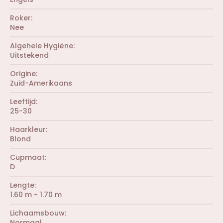
n
s
(
)
t
r
Roker
e
e
r
Nee
n
(
)
r
Algehele Hygiëne
e
Uitstekend
n
)
Origine
Zuid-Amerikaans
Leeftijd
25-30
Haarkleur
Blond
Cupmaat
D
Lengte
1.60 m - 1.70 m
Lichaamsbouw
Normaal