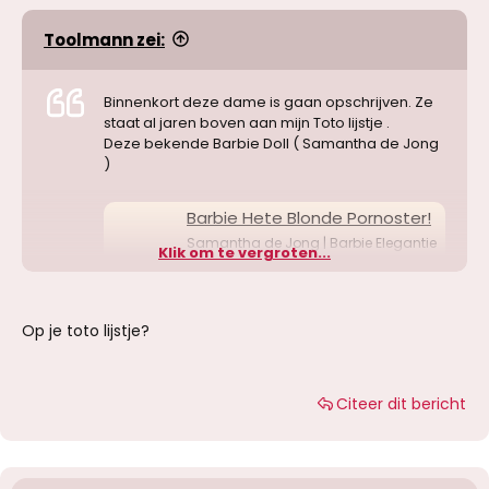
Toolmann zei:
Binnenkort deze dame is gaan opschrijven. Ze
staat al jaren boven aan mijn Toto lijstje .
Deze bekende Barbie Doll ( Samantha de Jong
)
Barbie Hete Blonde Pornoster!
Samantha de Jong | Barbie Elegantie
Klik om te vergroten...
met een ondeugende twist. Exclusieve
en high-quality service. Voor wie nét
iets meer wil…
www.redlights.be
Op je toto lijstje?
Citeer dit bericht