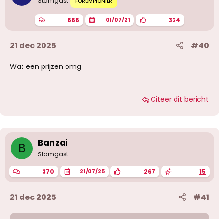
Stamgast
FORUMPIONIER
e
n
666
324
01/07/21
:
21 dec 2025
#40
Wat een prijzen omg
Citeer dit bericht
Banzai
B
Stamgast
370
267
15
21/07/25
21 dec 2025
#41