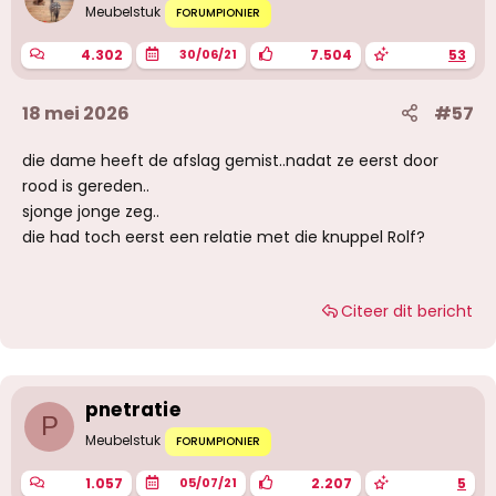
g
Meubelstuk
FORUMPIONIER
e
n
4.302
7.504
53
30/06/21
:
18 mei 2026
#57
die dame heeft de afslag gemist..nadat ze eerst door
rood is gereden..
sjonge jonge zeg..
die had toch eerst een relatie met die knuppel Rolf?
Citeer dit bericht
pnetratie
P
Meubelstuk
FORUMPIONIER
1.057
2.207
5
05/07/21