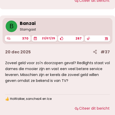
Citeer dit bericht
a
r
d
e
r
i
Banzai
B
n
g
Stamgast
e
n
370
267
15
21/07/25
:
20 dec 2025
#37
Zoveel geld voor zo'n doorzopen geval? Redlights staat vol
dames die mooier zijn en vast een veel betere service
leveren. Misschien zijn er kerels die zoveel geld willen
geven omdat ze bekend is van TV?
HoWalker
,
sanchez4
en
Ice
W
a
Citeer dit bericht
a
r