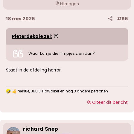
Nijmegen
18 mei 2026
#56
Pieterdekale zei:
Waar kun je die filmpjes zien dan?
Staat in de afdeling horror
feestje
,
Juul3
,
HoWalker
en nog 3 andere personen
W
a
Citeer dit bericht
a
r
d
e
r
i
richard Snep
n