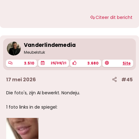
www.redlights.be
Citeer dit bericht
Vanderlindemedia
Meubelstuk
3.510
3.680
Site
25/09/21
17 mei 2026
#45
Die foto's, zijn AI bewerkt. Nondeju.
1 foto links in de spiegel: