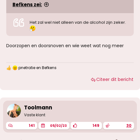
Befkens zei:
Het zal wel niet alleen van de alcohol zijn zeker.
Doorzopen en doorsnoven en wie weet wat nog meer
pnetratie
en
Befkens
W
a
Citeer dit bericht
a
r
d
e
r
i
Toolmann
n
g
Vaste klant
e
n
141
149
30
05/02/23
: