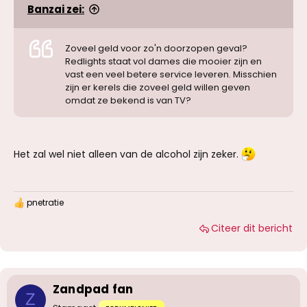
Banzai zei:
Zoveel geld voor zo'n doorzopen geval?
Redlights staat vol dames die mooier zijn en
vast een veel betere service leveren. Misschien
zijn er kerels die zoveel geld willen geven
omdat ze bekend is van TV?
Het zal wel niet alleen van de alcohol zijn zeker.
pnetratie
W
a
Citeer dit bericht
a
r
d
e
r
i
Zandpad fan
n
Z
g