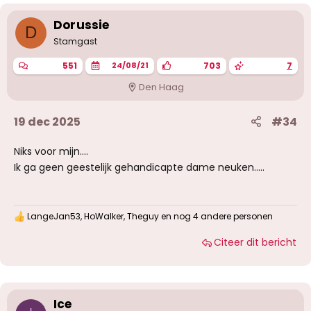
Dorussie
D
Stamgast
551
703
7
24/08/21
Den Haag
19 dec 2025
#34
Niks voor mijn....
Ik ga geen geestelijk gehandicapte dame neuken.....
LangeJan53
,
HoWalker
,
Theguy
en nog 4 andere personen
W
a
Citeer dit bericht
a
r
d
e
r
i
Ice
n