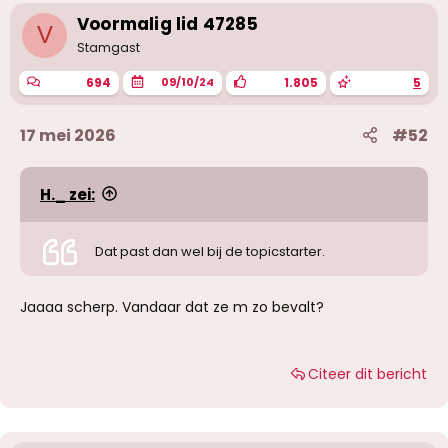
Voormalig lid 47285
V
Stamgast
694
1.805
5
09/10/24
17 mei 2026
#52
H._ zei:
Dat past dan wel bij de topicstarter.
Jaaaa scherp. Vandaar dat ze m zo bevalt?
Citeer dit bericht