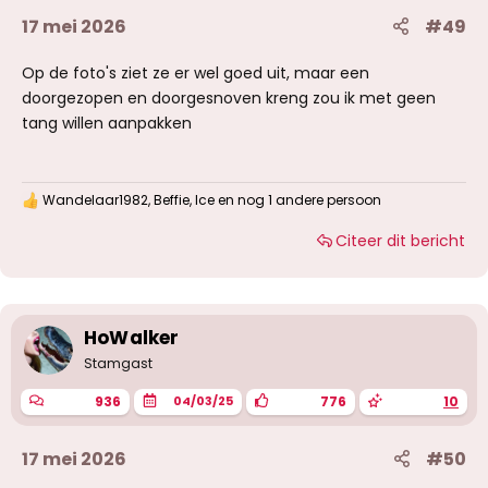
17 mei 2026
#49
Op de foto's ziet ze er wel goed uit, maar een
doorgezopen en doorgesnoven kreng zou ik met geen
tang willen aanpakken
Wandelaar1982
,
Beffie
,
Ice
en nog 1 andere persoon
W
a
Citeer dit bericht
a
r
d
e
r
i
HoWalker
n
g
Stamgast
e
n
936
776
10
04/03/25
:
17 mei 2026
#50