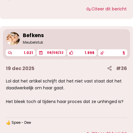
a
Citeer dit bericht
a
r
d
e
r
i
Befkens
n
g
Meubelstuk
e
n
1.021
1.998
5
08/08/22
:
19 dec 2025
#36
Lol dat het artikel schrijft dat het niet vast staat dat het
daadwerkelijk om haar gaat.
Het bleek toch al tijdens haar proces dat ze unhinged is?
Spee - Dee
W
a