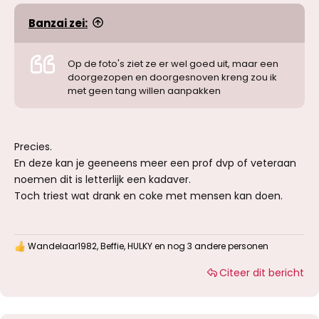
Banzai zei:
Op de foto's ziet ze er wel goed uit, maar een
doorgezopen en doorgesnoven kreng zou ik
met geen tang willen aanpakken
Precies.
En deze kan je geeneens meer een prof dvp of veteraan
noemen dit is letterlijk een kadaver.
Toch triest wat drank en coke met mensen kan doen.
Wandelaar1982
,
Beffie
,
HULKY
en nog 3 andere personen
W
a
Citeer dit bericht
a
r
d
e
r