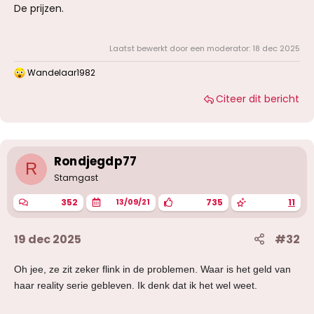
De prijzen.
Laatst bewerkt door een moderator:
18 dec 2025
Wandelaar1982
W
a
Citeer dit bericht
a
r
d
e
r
i
Rondjegdp77
R
n
g
Stamgast
e
n
352
735
11
13/09/21
:
19 dec 2025
#32
Oh jee, ze zit zeker flink in de problemen. Waar is het geld van
haar reality serie gebleven. Ik denk dat ik het wel weet.