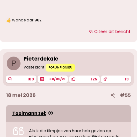
Wandelaar1982
W
a
Citeer dit bericht
a
r
d
e
r
i
Pieterdekale
n
P
g
Vaste klant
FORUMPIONIER
e
n
103
125
13
30/06/21
:
18 mei 2026
#55
Toolmann zei:
Als ik die filmpjes van haar heb gezien op
whatsapp hoe ze diverse klaar Pijpt en cim. Is