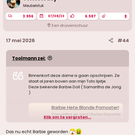
n
g
Meubelstuk
e
n
3.956
6.587
8
07/08/23
:
Een druivenschuur
17 mei 2026
#44
Toolmann zei:
Binnenkort deze dame is gaan opschrijven. Ze
staat al jaren boven aan mijn Toto lijstje .
Deze bekende Barbie Doll ( Samantha de Jong
)
Barbie Hete Blonde Pornoster!
Samantha de Jong | Barbie Elegantie
Klik om te vergroten...
met een ondeugende twist. Exclusieve
en high-quality service. Voor wie nét
iets meer wil…
Das nu echt Barbie geworden