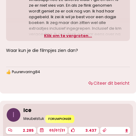
ze er niet vies van. En als ze flink genomen
wordt geniet ze er ook nog van. Ik had haar
opgebeld. Ik zei ik wil je best voor een dagje
boeken. Ik zeg maar dan zitten wel alle
extraatjes inclusief ingegrepen. Inclusief de km
vergoeding. Ik zeg denk er maar eens over na.
Klik om te vergroten...
Nee heb je. Ja kun je krijgen
Waar kun je die filmpjes zien dan?
Puurervaring84
W
a
Citeer dit bericht
a
r
d
e
r
i
Ice
n
I
g
Meubelstuk
FORUMPIONIER
e
n
2.285
3.437
8
03/07/21
: