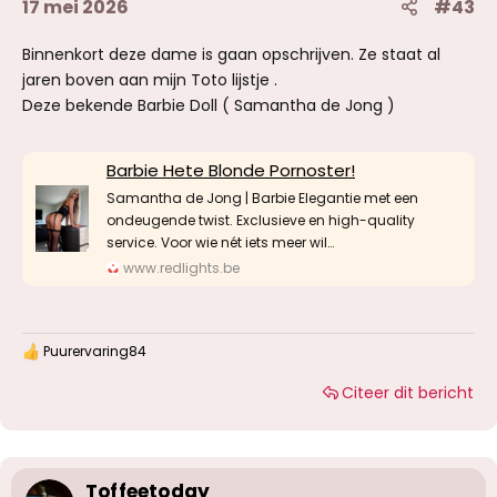
17 mei 2026
#43
Binnenkort deze dame is gaan opschrijven. Ze staat al
jaren boven aan mijn Toto lijstje .
Deze bekende Barbie Doll ( Samantha de Jong )
Barbie Hete Blonde Pornoster!
Samantha de Jong | Barbie Elegantie met een
ondeugende twist. Exclusieve en high-quality
service. Voor wie nét iets meer wil…
www.redlights.be
Puurervaring84
W
a
Citeer dit bericht
a
r
d
e
r
i
Toffeetoday