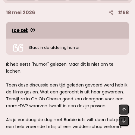
18 mei 2026
#58
Ice zei:
Staat in de afdeling horror
Ik heb eerst "humor" gelezen. Maar dit is niet om te
lachen.
Toen deze discussie een tijd geleden gevoerd werd heb ik
de films gezien. Wat een gedrocht is uit haar geworden.
Terwijl ze in Oh Oh Cherso goed zou doorgaan voor een
raam-DVP waarvan twaalf in een dozijn passen.
BOV
Als je vandaag de dag met Barbie iets wilt doen heb je of
OND
een hele vreemde fetisj of een weddenschap verloren.