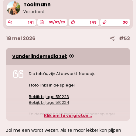
Toolmann
Vaste klant
141
149
30
05/02/23
18 mei 2026
#53
Vanderlindemedia zei:
Die foto's, zijn AI bewerkt. Nondeju.
1 foto links in de spiegel:
Bekijk bijlage 510223
Bekijk bijlage 510224
En dezelfde hoek maar dan zonder spiegel.
Klik om te vergroten...
Bro.
Zal me een wordt wezen. Als ze maar lekker kan pijpen