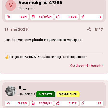
Voormalig lid 47285
V
Stamgast
694
1.805
5
09/10/24
17 mei 2026
#47
Het lijkt net een plastic nagemaakte neukpop
LangeJan53
,
BMW-Guy
,
Ice
en nog 1 andere persoon
W
a
Citeer dit bericht
a
r
d
e
r
i
H._
n
g
Meubelstuk
SUPPORTER
FORUMPIONIER
e
n
3.790
6.122
79
30/06/21
: