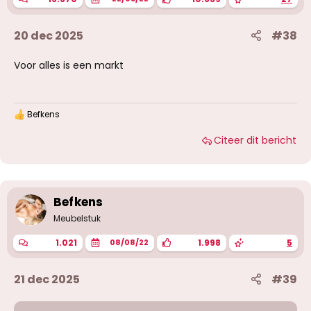
20 dec 2025
#38
Voor alles is een markt
Befkens
W
a
Citeer dit bericht
a
r
d
e
r
i
Befkens
n
g
Meubelstuk
e
n
1.021
1.998
5
08/08/22
:
21 dec 2025
#39