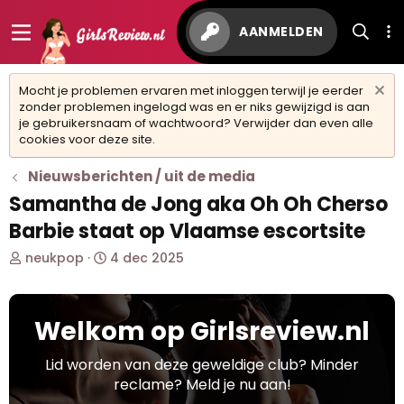
AANMELDEN
Mocht je problemen ervaren met inloggen terwijl je eerder
zonder problemen ingelogd was en er niks gewijzigd is aan
je gebruikersnaam of wachtwoord? Verwijder dan even alle
cookies voor deze site.
Nieuwsberichten / uit de media
Samantha de Jong aka Oh Oh Cherso
Barbie staat op Vlaamse escortsite
O
S
neukpop
4 dec 2025
n
t
d
a
e
r
Welkom op Girlsreview.nl
r
t
w
d
e
a
Lid worden van deze geweldige club? Minder
r
t
reclame? Meld je nu aan!
p
u