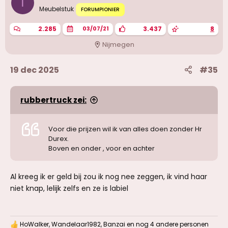
I
g
Meubelstuk
FORUMPIONIER
e
n
2.285
3.437
8
03/07/21
:
Nijmegen
19 dec 2025
#35
rubbertruck zei:
Voor die prijzen wil ik van alles doen zonder Hr
Durex.
Boven en onder , voor en achter
Al kreeg ik er geld bij zou ik nog nee zeggen, ik vind haar
niet knap, lelijk zelfs en ze is labiel
HoWalker
,
Wandelaar1982
,
Banzai
en nog 4 andere personen
W