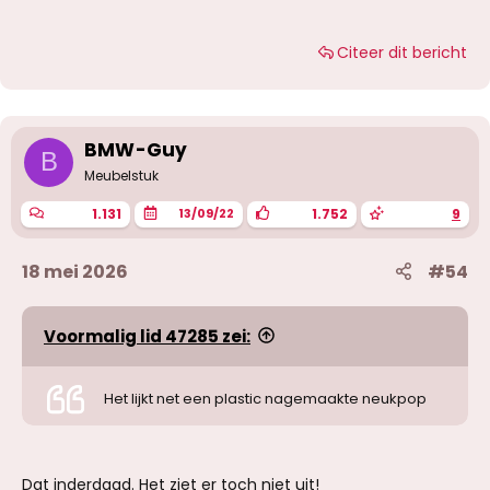
Citeer dit bericht
BMW-Guy
B
Meubelstuk
1.131
1.752
9
13/09/22
18 mei 2026
#54
Voormalig lid 47285 zei:
Het lijkt net een plastic nagemaakte neukpop
Dat inderdaad. Het ziet er toch niet uit!