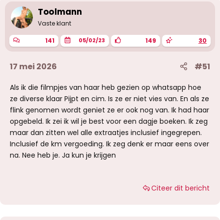
i
Toolmann
n
g
Vaste klant
e
n
141
149
30
05/02/23
:
17 mei 2026
#51
Als ik die filmpjes van haar heb gezien op whatsapp hoe
ze diverse klaar Pijpt en cim. Is ze er niet vies van. En als ze
flink genomen wordt geniet ze er ook nog van. Ik had haar
opgebeld. Ik zei ik wil je best voor een dagje boeken. Ik zeg
maar dan zitten wel alle extraatjes inclusief ingegrepen.
Inclusief de km vergoeding. Ik zeg denk er maar eens over
na. Nee heb je. Ja kun je krijgen
Citeer dit bericht