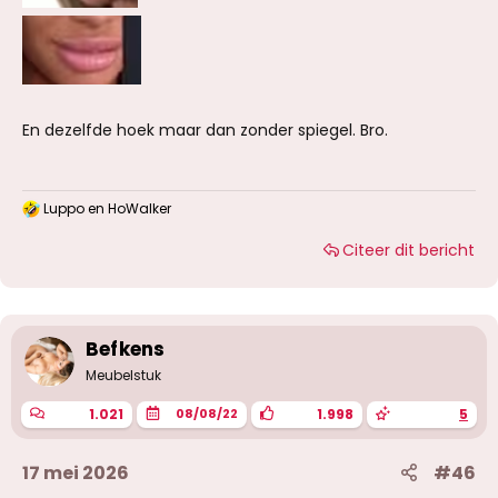
En dezelfde hoek maar dan zonder spiegel. Bro.
Luppo
en
HoWalker
W
a
Citeer dit bericht
a
r
d
e
r
i
Befkens
n
g
Meubelstuk
e
n
1.021
1.998
5
08/08/22
:
17 mei 2026
#46