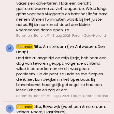
vaker zien adverteren. Haar een bericht
gestuurd waarna ze vlot reageerde. Wilde langs
gaan voor een vluggertje en haar het liefst bare
nemen. Binnen 15 minuten was ik bij het juiste
adres. Bij binnenkomst deed een kleine
Roemeense dame open, ze...
Bareman
Bericht #1
3 aug 2021
Forum:
Zuid-Holland
Rita, Amsterdam ( vh Antwerpen, Den
Recensie
B
Haag)
Had rita al lange tijd op mijn lijstje, heb haar een
dag van tevoren geappt, volgende ochtend
wilde ik eerder komen en dit was geen
probleem. Op de pont stuurde ze me filmpjes
die ik niet kon bekijken in het openbaar. Bij
binnenkomst haar gelijk getongd, ze had een
latex jurk aan en zag er erg...
Bareman
Bericht #8
31 jul 2021
Forum:
Noord-Holland
Liika, Beverwijk (voorheen Amsterdam,
Recensie
B
Velsen-Noord, Castricum)