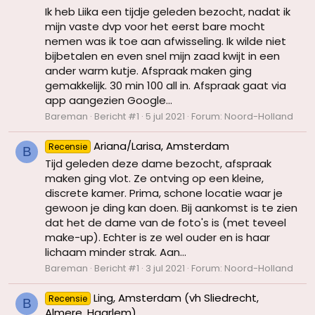
Ik heb Liika een tijdje geleden bezocht, nadat ik
mijn vaste dvp voor het eerst bare mocht
nemen was ik toe aan afwisseling. Ik wilde niet
bijbetalen en even snel mijn zaad kwijt in een
ander warm kutje. Afspraak maken ging
gemakkelijk. 30 min 100 all in. Afspraak gaat via
app aangezien Google...
Bareman
Bericht #1
5 jul 2021
Forum:
Noord-Holland
Ariana/Larisa, Amsterdam
Recensie
B
Tijd geleden deze dame bezocht, afspraak
maken ging vlot. Ze ontving op een kleine,
discrete kamer. Prima, schone locatie waar je
gewoon je ding kan doen. Bij aankomst is te zien
dat het de dame van de foto's is (met teveel
make-up). Echter is ze wel ouder en is haar
lichaam minder strak. Aan...
Bareman
Bericht #1
3 jul 2021
Forum:
Noord-Holland
Ling, Amsterdam (vh Sliedrecht,
Recensie
B
Almere, Haarlem)