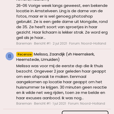
26-06 Vorige week langs geweest, een bekende
locatie in Amstelveen. Ling is de dame van de
fotos, maar er is wel genoeg photoshop
gebruikt. Ze is een geile dame uit Mongolie, rond
de 35. Ze heeft soort van sproetjes in haar
gezicht. Haar lichaam is lekker strak. Ze word erg
geil als je haar...
Bareman
Bericht #1
2 jul 2021
Forum:
Noord-Holland
Melissa, Zaandijk (vh Heemskerk,
Recensie
B
Heemstede, IJmuiden)
Melissa was voor mij de eerste dvp die ik thuis
bezocht. Ongeveer 2 jaar geleden haar geappt
om een afspraak te maken. Eenmaal
aangekomen op locatie haar geappt om het
huisnummer te krijgen. 30 minuten geen reactie
en ik wilde net weg rijden, toen ze me belde en
haar excuses aanbood. Ik was nog...
Bareman
Bericht #1
1 jul 2021
Forum:
Noord-Holland