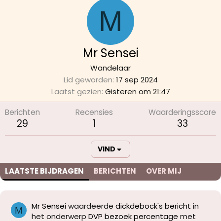
M
Mr Sensei
Wandelaar
Lid geworden
17 sep 2024
Laatst gezien
Gisteren om 21:47
Berichten
Recensies
Waarderingsscore
29
1
33
VIND
LAATSTE BIJDRAGEN
BERICHTEN
OVER MIJ
Mr Sensei
waardeerde
dickdebock's bericht
in
M
het onderwerp
DVP bezoek percentage
met