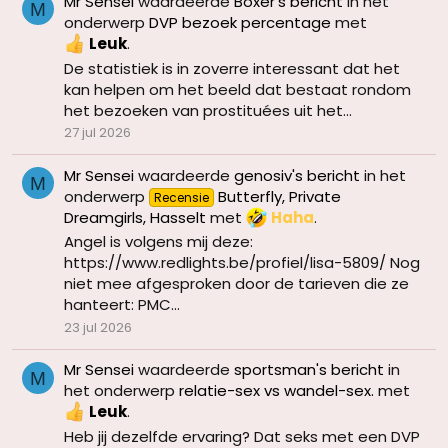
Mr Sensei
waardeerde
Boxer's bericht
in het
M
onderwerp
DVP bezoek percentage
met
Leuk
.
De statistiek is in zoverre interessant dat het
kan helpen om het beeld dat bestaat rondom
het bezoeken van prostituées uit het...
27 jul 2026
Mr Sensei
waardeerde
genosiv's bericht
in het
M
onderwerp
Butterfly, Private
Recensie
Dreamgirls, Hasselt
met
Haha
.
Angel is volgens mij deze:
https://www.redlights.be/profiel/lisa-5809/ Nog
niet mee afgesproken door de tarieven die ze
hanteert: PMC...
23 jul 2026
Mr Sensei
waardeerde
sportsman's bericht
in
M
het onderwerp
relatie-sex vs wandel-sex.
met
Leuk
.
Heb jij dezelfde ervaring? Dat seks met een DVP