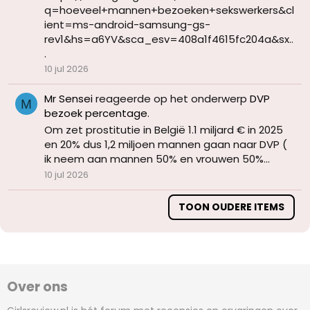
q=hoeveel+mannen+bezoeken+sekswerkers&cl
ient=ms-android-samsung-gs-
rev1&hs=a6YV&sca_esv=408a1f4615fc204a&sx..
.
10 jul 2026
Mr Sensei
reageerde op het onderwerp
DVP
M
bezoek percentage
.
Om zet prostitutie in België 1.1 miljard € in 2025
en 20% dus 1,2 miljoen mannen gaan naar DVP (
ik neem aan mannen 50% en vrouwen 50%...
10 jul 2026
TOON OUDERE ITEMS
Over ons