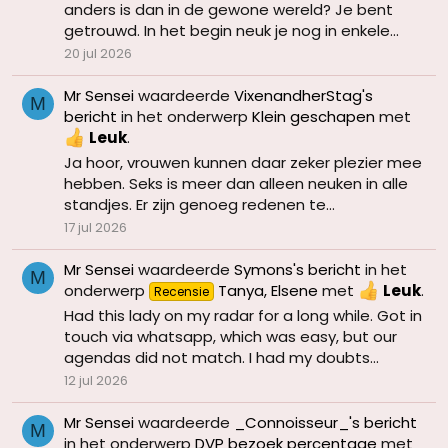
anders is dan in de gewone wereld? Je bent
getrouwd. In het begin neuk je nog in enkele...
20 jul 2026
Mr Sensei
waardeerde
VixenandherStag's
M
bericht
in het onderwerp
Klein geschapen
met
Leuk
.
Ja hoor, vrouwen kunnen daar zeker plezier mee
hebben. Seks is meer dan alleen neuken in alle
standjes. Er zijn genoeg redenen te...
17 jul 2026
Mr Sensei
waardeerde
Symons's bericht
in het
M
onderwerp
Tanya, Elsene
met
Leuk
.
Recensie
Had this lady on my radar for a long while. Got in
touch via whatsapp, which was easy, but our
agendas did not match. I had my doubts...
12 jul 2026
Mr Sensei
waardeerde
_Connoisseur_'s bericht
M
in het onderwerp
DVP bezoek percentage
met