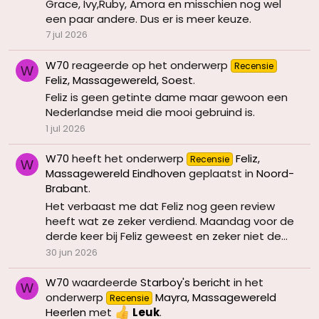
Grace, Ivy,Ruby, Amora en misschien nog wel
een paar andere. Dus er is meer keuze.
7 jul 2026
W70
reageerde op het onderwerp
Recensie
W
Feliz, Massagewereld, Soest
.
Feliz is geen getinte dame maar gewoon een
Nederlandse meid die mooi gebruind is.
1 jul 2026
W70
heeft het onderwerp
Feliz,
Recensie
W
Massagewereld Eindhoven
geplaatst in
Noord-
Brabant
.
Het verbaast me dat Feliz nog geen review
heeft wat ze zeker verdiend. Maandag voor de
derde keer bij Feliz geweest en zeker niet de...
30 jun 2026
W70
waardeerde
Starboy's bericht
in het
W
onderwerp
Mayra, Massagewereld
Recensie
Heerlen
met
Leuk
.