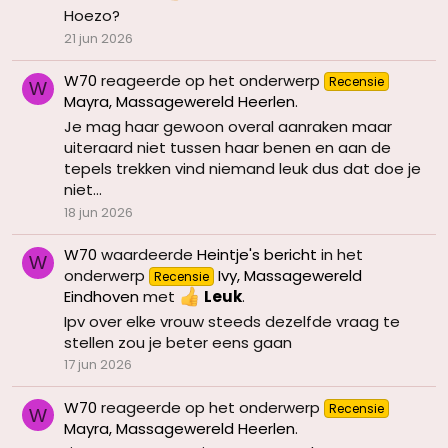
Hoezo?
21 jun 2026
W70
reageerde op het onderwerp
Recensie
W
Mayra, Massagewereld Heerlen
.
Je mag haar gewoon overal aanraken maar
uiteraard niet tussen haar benen en aan de
tepels trekken vind niemand leuk dus dat doe je
niet...
18 jun 2026
W70
waardeerde
Heintje's bericht
in het
W
onderwerp
Ivy, Massagewereld
Recensie
Eindhoven
met
Leuk
.
Ipv over elke vrouw steeds dezelfde vraag te
stellen zou je beter eens gaan
17 jun 2026
W70
reageerde op het onderwerp
Recensie
W
Mayra, Massagewereld Heerlen
.