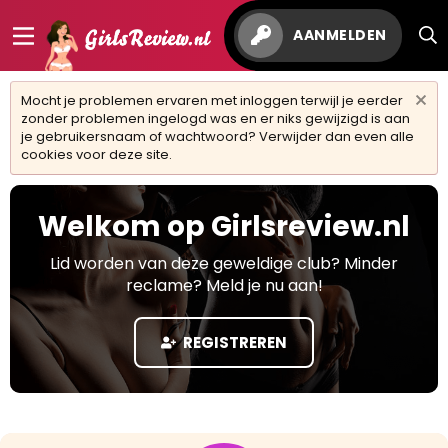
AANMELDEN
Mocht je problemen ervaren met inloggen terwijl je eerder
zonder problemen ingelogd was en er niks gewijzigd is aan
je gebruikersnaam of wachtwoord? Verwijder dan even alle
cookies voor deze site.
Welkom op Girlsreview.nl
Lid worden van deze geweldige club? Minder
reclame? Meld je nu aan!
REGISTREREN