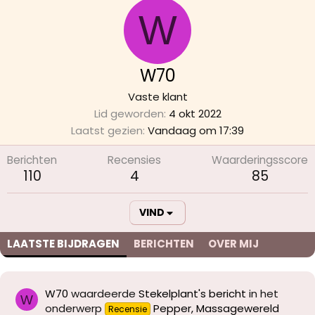
W
W70
Vaste klant
Lid geworden
4 okt 2022
Laatst gezien
Vandaag om 17:39
Berichten
Recensies
Waarderingsscore
110
4
85
VIND
LAATSTE BIJDRAGEN
BERICHTEN
OVER MIJ
W70
waardeerde
Stekelplant's bericht
in het
W
onderwerp
Pepper, Massagewereld
Recensie