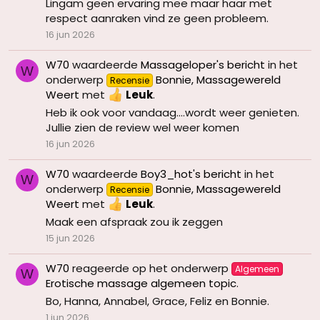
Lingam geen ervaring mee maar haar met
respect aanraken vind ze geen probleem.
16 jun 2026
W70
waardeerde
Massageloper's bericht
in het
W
onderwerp
Bonnie, Massagewereld
Recensie
Weert
met
Leuk
.
Heb ik ook voor vandaag....wordt weer genieten.
Jullie zien de review wel weer komen
16 jun 2026
W70
waardeerde
Boy3_hot's bericht
in het
W
onderwerp
Bonnie, Massagewereld
Recensie
Weert
met
Leuk
.
Maak een afspraak zou ik zeggen
15 jun 2026
W70
reageerde op het onderwerp
Algemeen
W
Erotische massage algemeen topic
.
Bo, Hanna, Annabel, Grace, Feliz en Bonnie.
1 jun 2026