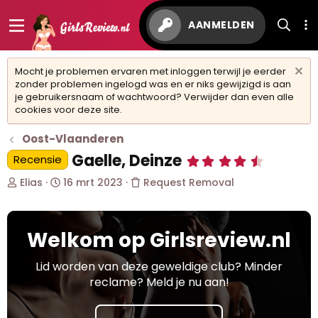
AANMELDEN
Mocht je problemen ervaren met inloggen terwijl je eerder
zonder problemen ingelogd was en er niks gewijzigd is aan
je gebruikersnaam of wachtwoord? Verwijder dan even alle
cookies voor deze site.
Oost-Vlaanderen
Gaelle, Deinze
Recensie
4
,
O
S
8
Elias
16 mrt 2023
Request Removal
0
n
t
s
d
a
t
e
r
e
Welkom op Girlsreview.nl
r
t
r
w
d
(
r
e
a
Lid worden van deze geweldige club? Minder
e
r
t
reclame? Meld je nu aan!
n
p
u
)
s
m
t