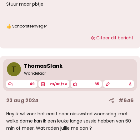
Stuur maar pbtje
Schoorsteenveger
W
a
Citeer dit bericht
a
r
d
e
r
i
ThomasSlank
T
n
g
Wandelaar
e
n
49
35
3
23/08/24
:
23 aug 2024
#646
Hey ik wil voor het eerst naar nieuwstad woensdag. met
welke dame kan ik een leuke lange sessie hebben van 60
min of meer. Wat raden jullie me aan ?