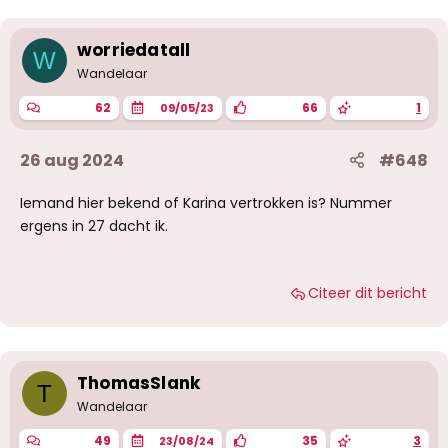
worriedatall
W
Wandelaar
62
66
1
09/05/23
26 aug 2024
#648
Iemand hier bekend of Karina vertrokken is? Nummer
ergens in 27 dacht ik.
Citeer dit bericht
ThomasSlank
T
Wandelaar
49
35
3
23/08/24