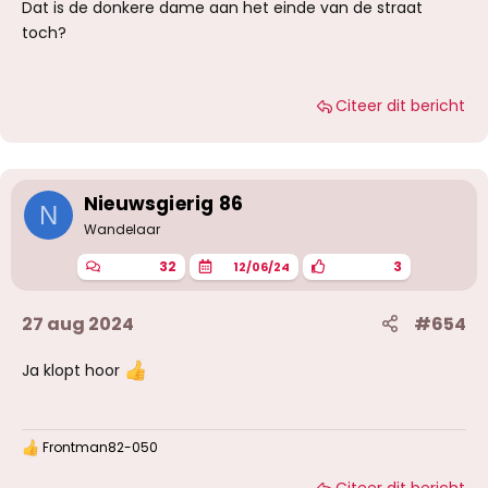
Dat is de donkere dame aan het einde van de straat
toch?
Citeer dit bericht
Nieuwsgierig 86
N
Wandelaar
32
3
12/06/24
27 aug 2024
#654
Ja klopt hoor
Frontman82-050
W
a