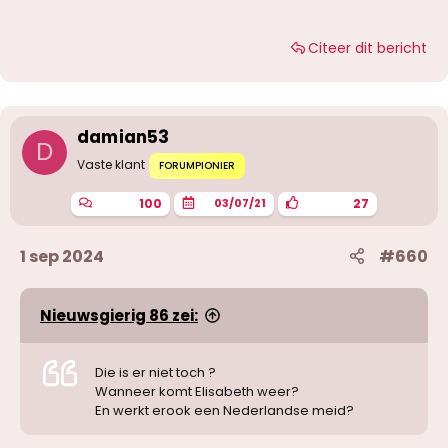
Citeer dit bericht
damian53
D
Vaste klant
FORUMPIONIER
100
27
03/07/21
1 sep 2024
#660
Nieuwsgierig 86 zei:
Die is er niet toch ?
Wanneer komt Elisabeth weer?
En werkt erook een Nederlandse meid?