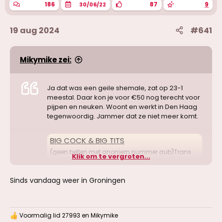
186
87
9
30/06/22
19 aug 2024
#641
Mikymike zei:
Ja dat was een geile shemale, zat op 23-1
meestal. Daar kon je voor €50 nog terecht voor
pijpen en neuken. Woont en werkt in Den Haag
tegenwoordig. Jammer dat ze niet meer komt.
BIG COCK & BIG TITS
(geen bellen met anoniem nummer aub)Trans
Klik om te vergroten...
Bianca een lekkere en mooie transseksueel met
een grote lul van 20cmx5 met heel veel
sperma...Hmmmmm!!!!! zal ik jou er lek...
Sinds vandaag weer in Groningen
www.kinky.nl
Voormalig lid 27993
en
Mikymike
W