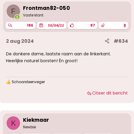
Frontman82-050
F
Vaste klant
186
87
9
30/06/22
2 aug 2024
#634
De donkere dame, laatste raam aan de linkerkant.
Heerlijke naturel borsten! Én groot!
Schoorsteenveger
W
a
Citeer dit bericht
a
r
d
e
r
i
Kiekmaar
K
n
g
Newbie
e