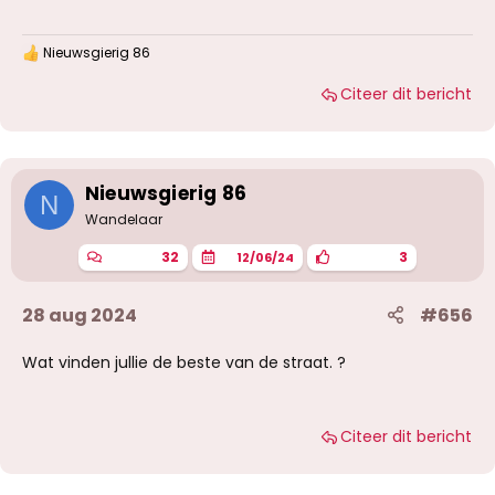
Nieuwsgierig 86
W
a
Citeer dit bericht
a
r
d
e
r
i
Nieuwsgierig 86
N
n
g
Wandelaar
e
n
32
3
12/06/24
:
28 aug 2024
#656
Wat vinden jullie de beste van de straat. ?
Citeer dit bericht