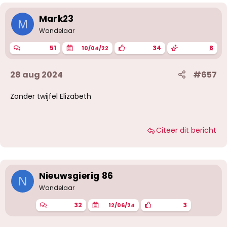
Mark23
M
Wandelaar
51
34
8
10/04/22
28 aug 2024
#657
Zonder twijfel Elizabeth
Citeer dit bericht
Nieuwsgierig 86
N
Wandelaar
32
3
12/06/24