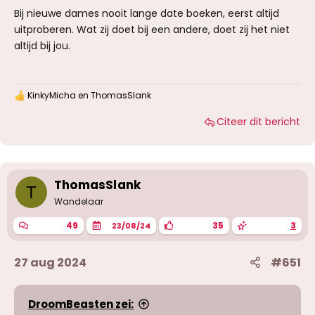
Bij nieuwe dames nooit lange date boeken, eerst altijd
uitproberen. Wat zij doet bij een andere, doet zij het niet
altijd bij jou.
KinkyMicha
en
ThomasSlank
W
a
Citeer dit bericht
a
r
d
e
r
i
ThomasSlank
T
n
g
Wandelaar
e
n
49
35
3
23/08/24
:
27 aug 2024
#651
DroomBeasten zei: