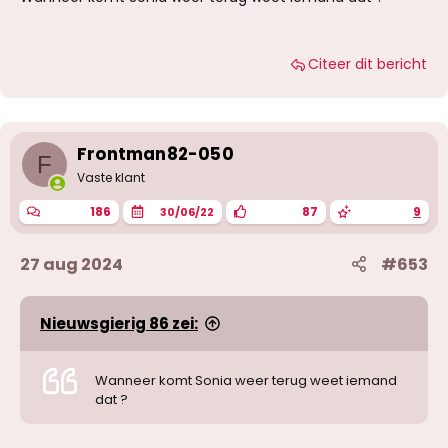
Citeer dit bericht
Frontman82-050
F
Vaste klant
186
87
9
30/06/22
27 aug 2024
#653
Nieuwsgierig 86 zei:
Wanneer komt Sonia weer terug weet iemand
dat ?