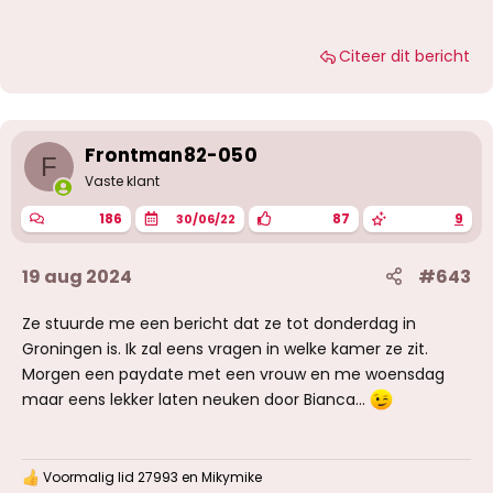
Citeer dit bericht
Frontman82-050
F
Vaste klant
186
87
9
30/06/22
19 aug 2024
#643
Ze stuurde me een bericht dat ze tot donderdag in
Groningen is. Ik zal eens vragen in welke kamer ze zit.
Morgen een paydate met een vrouw en me woensdag
maar eens lekker laten neuken door Bianca...
Voormalig lid 27993
en
Mikymike
W