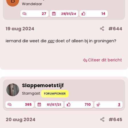
B
Wandelaar
27
14
29/01/24
19 aug 2024
#644
iemand die weet die
pzc
doet of alleen bj in groningen?
Citeer dit bericht
Slappemoetstijf
Stamgast
FORUMPIONIER
365
710
3
01/07/21
20 aug 2024
#645