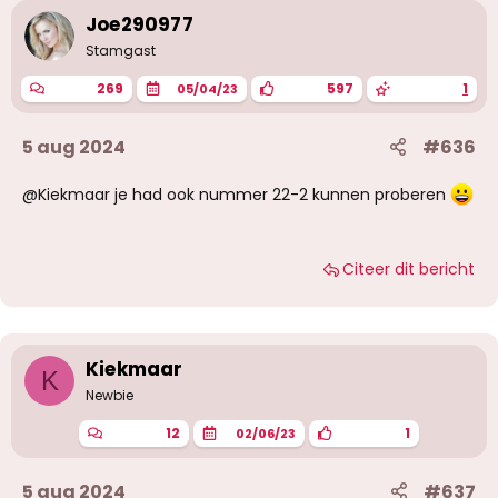
Joe290977
Stamgast
269
597
1
05/04/23
5 aug 2024
#636
@Kiekmaar je had ook nummer 22-2 kunnen proberen
Citeer dit bericht
Kiekmaar
K
Newbie
12
1
02/06/23
5 aug 2024
#637