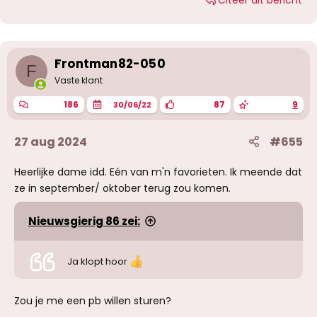
Citeer dit bericht
a
r
d
e
r
i
Frontman82-050
F
n
g
Vaste klant
e
n
186
87
9
30/06/22
:
27 aug 2024
#655
Heerlijke dame idd. Eén van m'n favorieten. Ik meende dat
ze in september/ oktober terug zou komen.
Nieuwsgierig 86 zei:
Ja klopt hoor
Zou je me een pb willen sturen?