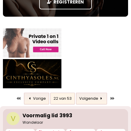
REGISTREREN
a
r
t
e
r
Eerste
Laatste
Vorige
22 van 53
Volgende
Voormalig lid 3993
V
Wandelaar