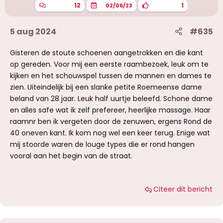
n
12
1
02/06/23
:
5 aug 2024
#635
Gisteren de stoute schoenen aangetrokken en die kant
op gereden. Voor mij een eerste raambezoek, leuk om te
kijken en het schouwspel tussen de mannen en dames te
zien. Uiteindelijk bij een slanke petite Roemeense dame
beland van 28 jaar. Leuk half uurtje beleefd. Schone dame
en alles safe wat ik zelf prefereer, heerlijke massage. Haar
raamnr ben ik vergeten door de zenuwen, ergens Rond de
40 oneven kant. Ik kom nog wel een keer terug. Enige wat
mij stoorde waren de louge types die er rond hangen
vooral aan het begin van de straat.
Citeer dit bericht