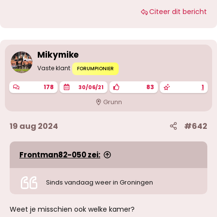
a
Citeer dit bericht
a
r
d
e
r
i
Mikymike
n
g
Vaste klant
FORUMPIONIER
e
n
178
83
1
30/06/21
:
Grunn
19 aug 2024
#642
Frontman82-050 zei:
Sinds vandaag weer in Groningen
Weet je misschien ook welke kamer?