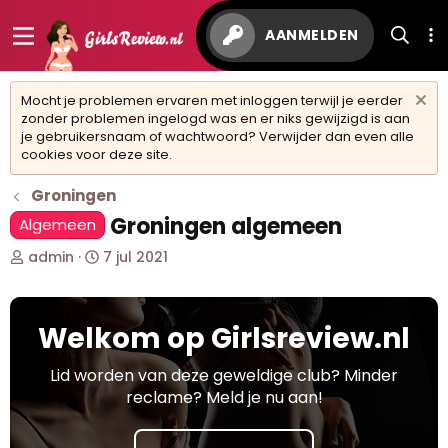
AANMELDEN
Mocht je problemen ervaren met inloggen terwijl je eerder
zonder problemen ingelogd was en er niks gewijzigd is aan
je gebruikersnaam of wachtwoord? Verwijder dan even alle
cookies voor deze site.
Groningen
Groningen algemeen
Algemeen
O
S
admin
7 jul 2021
n
t
d
a
e
r
Welkom op Girlsreview.nl
r
t
w
d
e
a
Lid worden van deze geweldige club? Minder
r
t
reclame? Meld je nu aan!
p
u
s
m
t