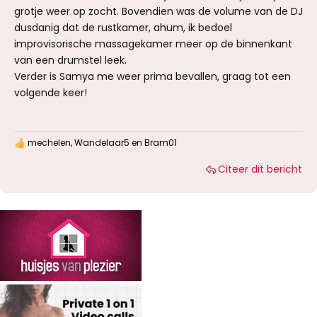
grotje weer op zocht. Bovendien was de volume van de DJ
dusdanig dat de rustkamer, ahum, ik bedoel
improvisorische massagekamer meer op de binnenkant
van een drumstel leek.
Verder is Samya me weer prima bevallen, graag tot een
volgende keer!
mechelen
,
Wandelaar5
en
Bram01
W
a
Citeer dit bericht
a
r
d
e
r
i
n
g
e
n
: