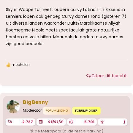
Sky in Wuppertal heeft oudere curvy Latina's. In Sixsens in
Lemiers lopen ook genoeg Curvy dames rond (gisteren 7)
uit diverse landen waaronder Duits/Marokkaanse Aliyah.
Roemeense Nicola heeft spectaculair grote natuurlijke
borsten en volle billen. Maar ook de andere curvy dames
zijn goed bedeeld.
mechelen
W
a
Citeer dit bericht
a
r
d
e
r
i
BigBenny
n
g
Moderator
FORUMLEIDING
FORUMPIONIER
e
n
2.787
5.701
1
05/07/21
:
de Metropool (al de rest is parking)