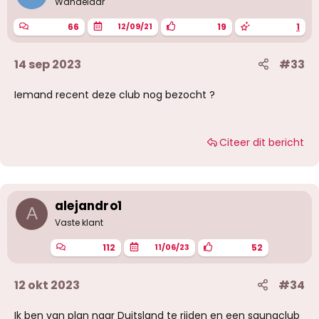
Wandelaar
66
19
1
12/09/21
14 sep 2023
#33
Iemand recent deze club nog bezocht ?
Citeer dit bericht
alejandro1
A
Vaste klant
112
52
11/06/23
12 okt 2023
#34
Ik ben van plan naar Duitsland te rijden en een saunaclub