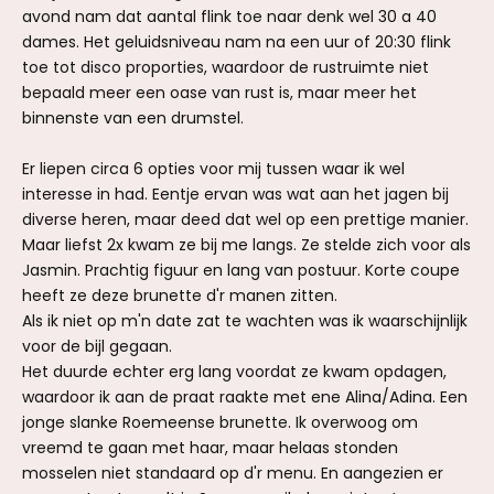
avond nam dat aantal flink toe naar denk wel 30 a 40
dames. Het geluidsniveau nam na een uur of 20:30 flink
toe tot disco proporties, waardoor de rustruimte niet
bepaald meer een oase van rust is, maar meer het
binnenste van een drumstel.
Er liepen circa 6 opties voor mij tussen waar ik wel
interesse in had. Eentje ervan was wat aan het jagen bij
diverse heren, maar deed dat wel op een prettige manier.
Maar liefst 2x kwam ze bij me langs. Ze stelde zich voor als
Jasmin. Prachtig figuur en lang van postuur. Korte coupe
heeft ze deze brunette d'r manen zitten.
Als ik niet op m'n date zat te wachten was ik waarschijnlijk
voor de bijl gegaan.
Het duurde echter erg lang voordat ze kwam opdagen,
waardoor ik aan de praat raakte met ene Alina/Adina. Een
jonge slanke Roemeense brunette. Ik overwoog om
vreemd te gaan met haar, maar helaas stonden
mosselen niet standaard op d'r menu. En aangezien er