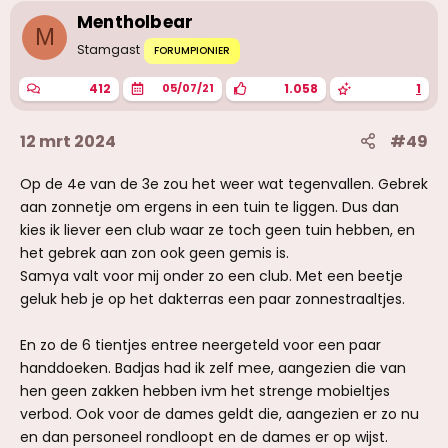
i
Mentholbear
n
M
g
Stamgast
FORUMPIONIER
e
n
412
1.058
1
05/07/21
:
12 mrt 2024
#49
Op de 4e van de 3e zou het weer wat tegenvallen. Gebrek
aan zonnetje om ergens in een tuin te liggen. Dus dan
kies ik liever een club waar ze toch geen tuin hebben, en
het gebrek aan zon ook geen gemis is.
Samya valt voor mij onder zo een club. Met een beetje
geluk heb je op het dakterras een paar zonnestraaltjes.
En zo de 6 tientjes entree neergeteld voor een paar
handdoeken. Badjas had ik zelf mee, aangezien die van
hen geen zakken hebben ivm het strenge mobieltjes
verbod. Ook voor de dames geldt die, aangezien er zo nu
en dan personeel rondloopt en de dames er op wijst.