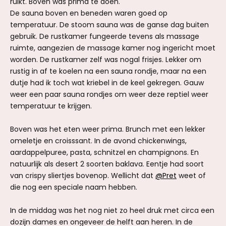
ruikt. Boven was prima te doen.
De sauna boven en beneden waren goed op
temperatuur. De stoom sauna was de ganse dag buiten
gebruik. De rustkamer fungeerde tevens als massage
ruimte, aangezien de massage kamer nog ingericht moet
worden. De rustkamer zelf was nogal frisjes. Lekker om
rustig in af te koelen na een sauna rondje, maar na een
dutje had ik toch wat kriebel in de keel gekregen. Gauw
weer een paar sauna rondjes om weer deze reptiel weer
temperatuur te krijgen.
Boven was het eten weer prima. Brunch met een lekker
omeletje en croisssant. In de avond chickenwings,
aardappelpuree, pasta, schnitzel en champignons. En
natuurlijk als desert 2 soorten baklava. Eentje had soort
van crispy sliertjes bovenop. Wellicht dat
@Pret
weet of
die nog een speciale naam hebben.
In de middag was het nog niet zo heel druk met circa een
dozijn dames en ongeveer de helft aan heren. In de