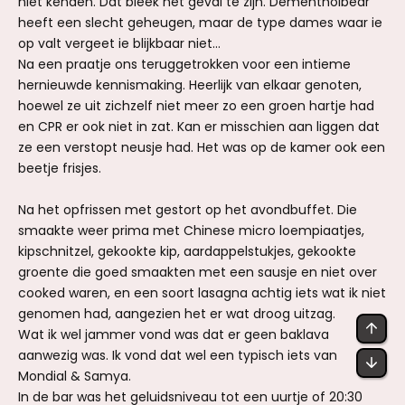
niet kenden. Dat bleek het geval te zijn. Dementholbear
heeft een slecht geheugen, maar de type dames waar ie
op valt vergeet ie blijkbaar niet...
Na een praatje ons teruggetrokken voor een intieme
hernieuwde kennismaking. Heerlijk van elkaar genoten,
hoewel ze uit zichzelf niet meer zo een groen hartje had
en CPR er ook niet in zat. Kan er misschien aan liggen dat
ze een verstopt neusje had. Het was op de kamer ook een
beetje frisjes.
Na het opfrissen met gestort op het avondbuffet. Die
smaakte weer prima met Chinese micro loempiaatjes,
kipschnitzel, gekookte kip, aardappelstukjes, gekookte
groente die goed smaakten met een sausje en niet over
cooked waren, en een soort lasagna achtig iets wat ik niet
genomen had, aangezien het er wat droog uitzag.
BOV
Wat ik wel jammer vond was dat er geen baklava
aanwezig was. Ik vond dat wel een typisch iets van
OND
Mondial & Samya.
In de bar was het geluidsniveau tot een uurtje of 20:30