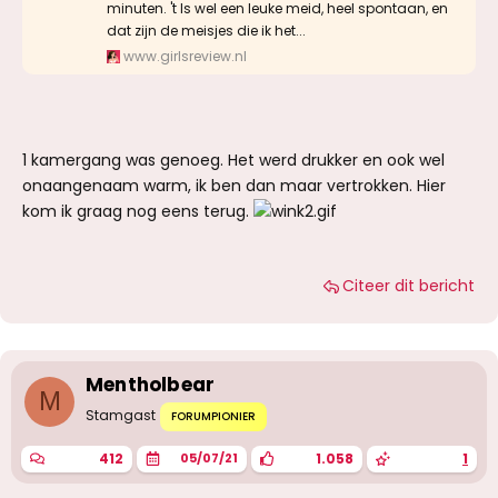
minuten. 't Is wel een leuke meid, heel spontaan, en
dat zijn de meisjes die ik het...
www.girlsreview.nl
1 kamergang was genoeg. Het werd drukker en ook wel
onaangenaam warm, ik ben dan maar vertrokken. Hier
kom ik graag nog eens terug.
Citeer dit bericht
Mentholbear
M
Stamgast
FORUMPIONIER
412
1.058
1
05/07/21