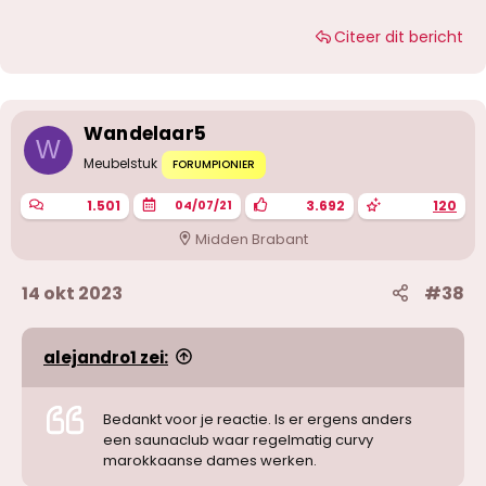
Citeer dit bericht
Wandelaar5
W
Meubelstuk
FORUMPIONIER
1.501
3.692
120
04/07/21
Midden Brabant
14 okt 2023
#38
alejandro1 zei:
Bedankt voor je reactie. Is er ergens anders
een saunaclub waar regelmatig curvy
marokkaanse dames werken.