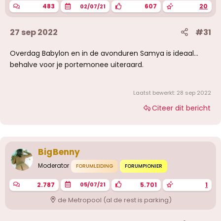
483
607
20
02/07/21
27 sep 2022
#31
Overdag Babylon en in de avonduren Samya is ideaal...
behalve voor je portemonee uiteraard.
Laatst bewerkt:
28 sep 2022
Citeer dit bericht
BigBenny
Moderator
FORUMLEIDING
FORUMPIONIER
2.787
5.701
1
05/07/21
de Metropool (al de rest is parking)