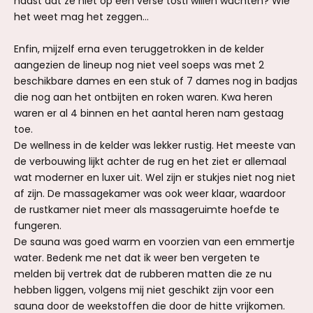
haast dat ze niet op een verse tosti willen wachten? Wie
het weet mag het zeggen...
Enfin, mijzelf erna even teruggetrokken in de kelder
aangezien de lineup nog niet veel soeps was met 2
beschikbare dames en een stuk of 7 dames nog in badjas
die nog aan het ontbijten en roken waren. Kwa heren
waren er al 4 binnen en het aantal heren nam gestaag
toe.
De wellness in de kelder was lekker rustig. Het meeste van
de verbouwing lijkt achter de rug en het ziet er allemaal
wat moderner en luxer uit. Wel zijn er stukjes niet nog niet
af zijn. De massagekamer was ook weer klaar, waardoor
de rustkamer niet meer als massageruimte hoefde te
fungeren.
De sauna was goed warm en voorzien van een emmertje
water. Bedenk me net dat ik weer ben vergeten te
melden bij vertrek dat de rubberen matten die ze nu
hebben liggen, volgens mij niet geschikt zijn voor een
sauna door de weekstoffen die door de hitte vrijkomen.