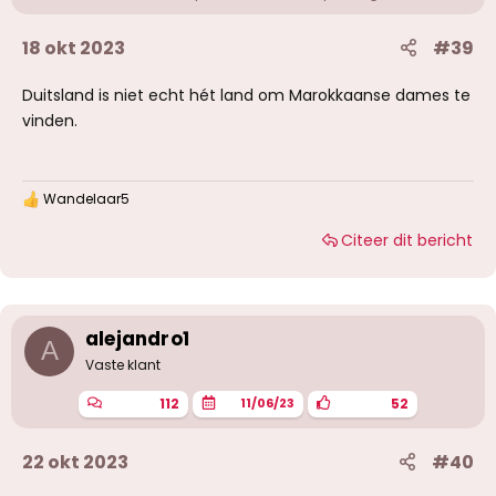
18 okt 2023
#39
Duitsland is niet echt hét land om Marokkaanse dames te
vinden.
Wandelaar5
W
a
Citeer dit bericht
a
r
d
e
r
i
alejandro1
A
n
g
Vaste klant
e
n
112
52
11/06/23
:
22 okt 2023
#40