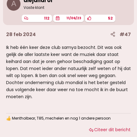
alejandro1
A
n
g
Vaste klant
e
n
112
52
11/06/23
:
28 feb 2024
#47
Ik heb één keer deze club samya bezocht. Dit was ook
gelijk de aller laatste keer want de muziek daar staat
keihard aan dat je oren gehoor beschadiging gaat op
lopen. Dat moet ieder ander natuurlijk zelf weten of hij dat
wilt op lopen. Ik ben dan ook snel weer weg gegaan.
Dochter onderneming club mondial is het beter gesteld
dus volgende keer daar weer na toe mocht ik in de buurt
moeten zijn.
Mentholbear
,
T85
,
mechelen
en nog 1 andere persoon
W
a
Citeer dit bericht
a
r