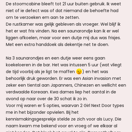
De stoomcabine bleeft tot 21 uur buiten gebruik. Ik weet
niet of ie defect was of dat niemand de behoefte had
om te verzoeken em aan te zetten.
De rustkamer was gelijk gebleven als vroeger. Wel blijf ik
het er wat fris vinden. Na een saunarondje kan ik er wel
liggen afkoelen, maar voor een dutje mij dus was frisjes.
Met een extra handdoek als dekentje net te doen.
Na 3 saunarondjes en een dutje weer eens gaan
koekeloeren in de bar. Het was intussen 5 uur (wat vliegt
de tijd voorbij als je ligt te maffen
) en het was
behoorlijk druk geworden. Er was een Asian invasion met
zeker een tiental aan Japanners, Chinezen en wellicht een
verdwaalde Koreaan. Kwa dames liep het aantal in de
avond op naar over de 30 schat ik zo in.
Voor mij waren er 5 opties, waarvan 2 Girl Next Door types
me in het bijzonder opvielen. Bij het
kennismakingsgesprekje stelde ze zich voor als Lucy. Die
naam kwam me bekend voor en vroeg of we elkaar al