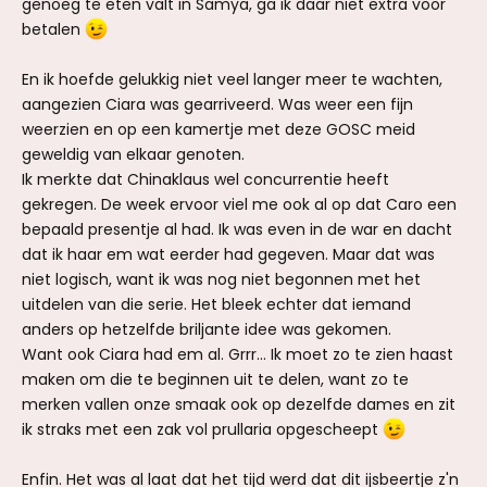
genoeg te eten valt in Samya, ga ik daar niet extra voor
betalen
En ik hoefde gelukkig niet veel langer meer te wachten,
aangezien Ciara was gearriveerd. Was weer een fijn
weerzien en op een kamertje met deze GOSC meid
geweldig van elkaar genoten.
Ik merkte dat Chinaklaus wel concurrentie heeft
gekregen. De week ervoor viel me ook al op dat Caro een
bepaald presentje al had. Ik was even in de war en dacht
dat ik haar em wat eerder had gegeven. Maar dat was
niet logisch, want ik was nog niet begonnen met het
uitdelen van die serie. Het bleek echter dat iemand
anders op hetzelfde briljante idee was gekomen.
Want ook Ciara had em al. Grrr... Ik moet zo te zien haast
maken om die te beginnen uit te delen, want zo te
merken vallen onze smaak ook op dezelfde dames en zit
ik straks met een zak vol prullaria opgescheept
Enfin. Het was al laat dat het tijd werd dat dit ijsbeertje z'n