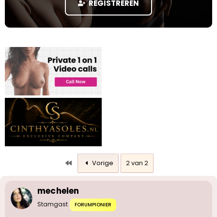
REGISTREREN
a
r
t
e
r
Eerste
Vorige
2 van 2
mechelen
Stamgast
FORUMPIONIER