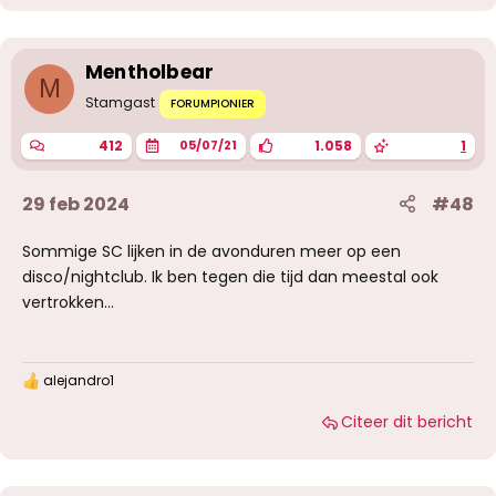
d
e
r
i
Mentholbear
n
M
g
Stamgast
FORUMPIONIER
e
n
412
1.058
1
05/07/21
:
29 feb 2024
#48
Sommige SC lijken in de avonduren meer op een
disco/nightclub. Ik ben tegen die tijd dan meestal ook
vertrokken...
alejandro1
W
a
Citeer dit bericht
a
r
d
e
r