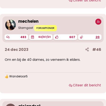
Citeer dit bericht
mechelen
Stamgast
FORUMPIONIER
483
607
20
02/07/21
24 dec 2023
#46
Om en bij de 40 dames, zo verneem ik elders.
Wandelaar5
W
a
Citeer dit bericht
a
r
d
e
r
i