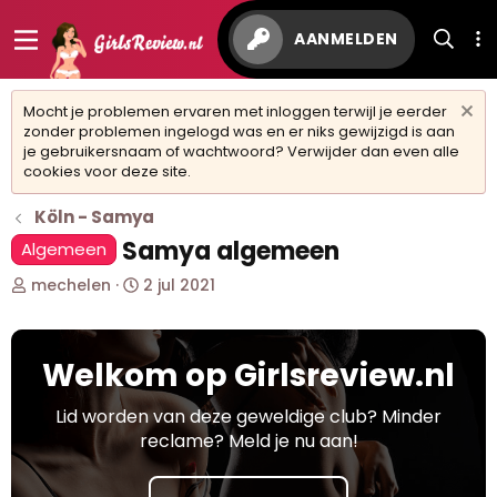
AANMELDEN
Mocht je problemen ervaren met inloggen terwijl je eerder
zonder problemen ingelogd was en er niks gewijzigd is aan
je gebruikersnaam of wachtwoord? Verwijder dan even alle
cookies voor deze site.
Köln - Samya
Samya algemeen
Algemeen
O
S
mechelen
2 jul 2021
n
t
d
a
e
r
Welkom op Girlsreview.nl
r
t
w
d
e
a
Lid worden van deze geweldige club? Minder
r
t
reclame? Meld je nu aan!
p
u
s
m
t