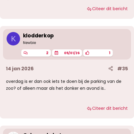
a
Citeer dit bericht
a
r
d
e
r
i
klodderkop
K
n
g
Newbie
e
n
2
1
05/01/26
:
14 jan 2026
#35
overdag is er dan ook iets te doen bij de parking van de
zoo? of alleen maar als het donker en avond is..
Citeer dit bericht