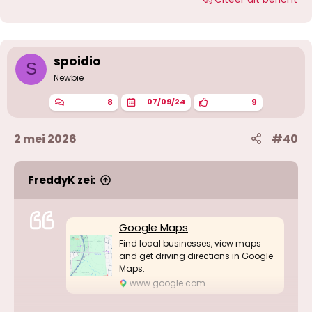
spoidio
S
Newbie
8
9
07/09/24
2 mei 2026
#40
FreddyK zei:
Google Maps
Find local businesses, view maps
and get driving directions in Google
Maps.
www.google.com