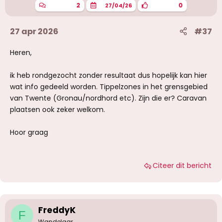
n
2
0
27/04/26
:
27 apr 2026
#37
Heren,
ik heb rondgezocht zonder resultaat dus hopelijk kan hier
wat info gedeeld worden. Tippelzones in het grensgebied
van Twente (Gronau/nordhord etc). Zijn die er? Caravan
plaatsen ook zeker welkom.
Hoor graag
Citeer dit bericht
FreddyK
F
Wandelaar