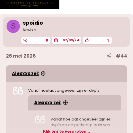
spoidio
S
Newbie
8
9
07/09/24
26 mei 2026
#44
Alexxxx zei:
Vanaf hoelaat ongeveer zijn er dvp's
Alexxxx zei:
Vanaf hoelaat ongeveer zijn er
dvp's op de parkeerplaats van
de Zoo?
Klik om te vergroten...