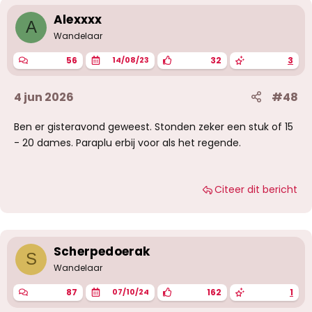
Alexxxx
A
Wandelaar
56
32
3
14/08/23
4 jun 2026
#48
Ben er gisteravond geweest. Stonden zeker een stuk of 15
- 20 dames. Paraplu erbij voor als het regende.
Citeer dit bericht
Scherpedoerak
S
Wandelaar
87
162
1
07/10/24