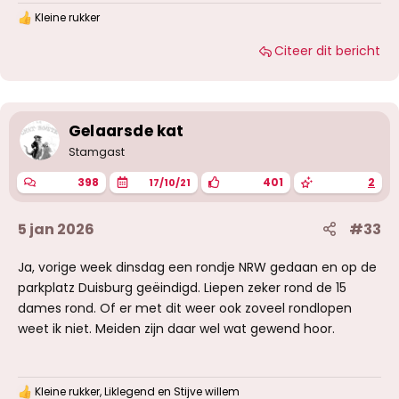
Kleine rukker
W
a
Citeer dit bericht
a
r
d
e
r
i
Gelaarsde kat
n
g
Stamgast
e
n
398
401
2
17/10/21
:
5 jan 2026
#33
Ja, vorige week dinsdag een rondje NRW gedaan en op de
parkplatz Duisburg geëindigd. Liepen zeker rond de 15
dames rond. Of er met dit weer ook zoveel rondlopen
weet ik niet. Meiden zijn daar wel wat gewend hoor.
Kleine rukker
,
Liklegend
en
Stijve willem
W