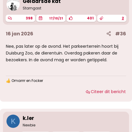
Gelaarsde kat
Stamgast
398
401
2
17/10/21
16 jan 2026
#36
Nee, pas later op de avond. Het parkeerterrein hoort bij
Duisburg Zoo, de dierentuin. Overdag pakeren daar de
bezoekers. In de avond mag er worden getippeld.
Omarrrr
en
Focker
W
a
Citeer dit bericht
a
r
d
e
r
i
k.ler
K
n
g
Newbie
e