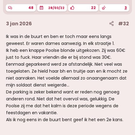
48
22
3
28/03/22
3 jan 2026
#32
Ik was in de buurt en ben er toch maar eens langs
geweest. Er waren dames aanwezig. In elk straatje 1.
Ik heb een knappe Poolse blonde uitgekozen. Zij was 60€
just to fuck. Haar vriendin die er bij stond was 30€.
Eenmaal geparkeerd werd ze afstandelijk. Niet veel was
toegelaten. Ze hield haar bh en truitje aan en ik mocht ze
niet aanraken. Het voelde allemaal zo onaangenaam dat
mijn soldaat dienst weigerde...
De parking is zeker bekend want er reden nog genoeg
anderen rond. Niet dat het overvol was, gelukkig. De
Poolse zij me dat het kalm is deze periode wegens de
feestdagen en vakantie.
Als ik nog eens in de buurt bent geef ik het een 2e kans.