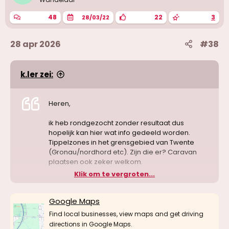
48
22
3
28/03/22
28 apr 2026
#38
k.ler zei:
Heren,
ik heb rondgezocht zonder resultaat dus
hopelijk kan hier wat info gedeeld worden.
Tippelzones in het grensgebied van Twente
(Gronau/nordhord etc). Zijn die er? Caravan
plaatsen ook zeker welkom.
Klik om te vergroten...
Hoor graag
Google Maps
Find local businesses, view maps and get driving
directions in Google Maps.