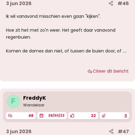
3 jun 2026
#46
Ik wil vanavond misschien even gaan "kijken".
Hoe zit het met zo'n weer. Het geeft daar vanavond
regenbuien.
Komen de dames dan niet, of tussen de buien door, of ....
Citeer dit bericht
FreddyK
F
Wandelaar
48
22
3
28/03/22
3 jun 2026
#47