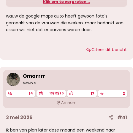
Klik om te vergroten...
Dit is de tippelzone van Duisburg.
wauw de google maps auto heeft gewoon foto's
Google Maps
gemaakt van de vrouwen die werken. maar bedankt van
Find local businesses, view maps
essen wis niet dat er carvans waren daar.
and get driving directions in Google
Maps.
www.google.com
Citeer dit bericht
En dit zijn caravans in Essen.
Omarrrr
Newbie
14
17
2
13/12/25
Arnhem
3 mei 2026
#41
Ik ben van plan later deze maand een weekend naar