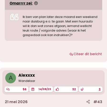
Omarrrr zei:
Ik ben van plan later deze maand een weekend
naar duisburg e.o. te gaan. Met een huurauto
wil ik dan wat zones afgaan, iemand wellicht
leuk route / volgorde advies (waar ik het
gaspedaal ook kan indrukken)?
Citeer dit bericht
Alexxxx
A
Wandelaar
56
32
3
14/08/23
21 mei 2026
#43