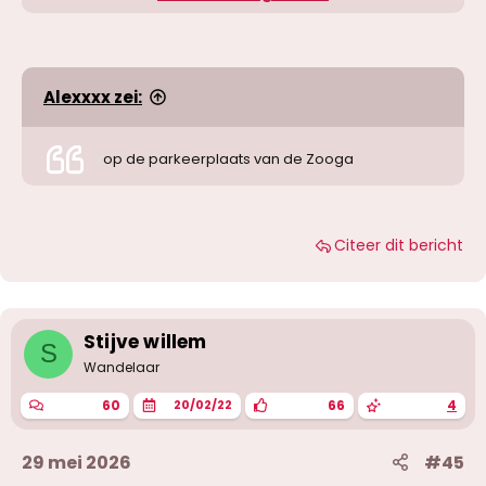
ga er vanuit een paar uur na sluiting van de zoo
en of wanneer het donker is buiten denk
rondom 20/22 uur
Alexxxx zei:
Klik om te vergroten...
op de parkeerplaats van de Zooga
Citeer dit bericht
Stijve willem
S
Wandelaar
60
66
4
20/02/22
29 mei 2026
#45