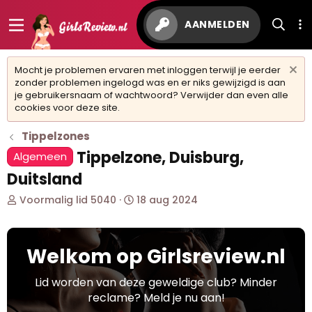
AANMELDEN
Mocht je problemen ervaren met inloggen terwijl je eerder
zonder problemen ingelogd was en er niks gewijzigd is aan
je gebruikersnaam of wachtwoord? Verwijder dan even alle
cookies voor deze site.
Tippelzones
Tippelzone, Duisburg,
Algemeen
Duitsland
O
S
Voormalig lid 5040
18 aug 2024
n
t
d
a
e
r
Welkom op Girlsreview.nl
r
t
w
d
e
a
Lid worden van deze geweldige club? Minder
r
t
reclame? Meld je nu aan!
p
u