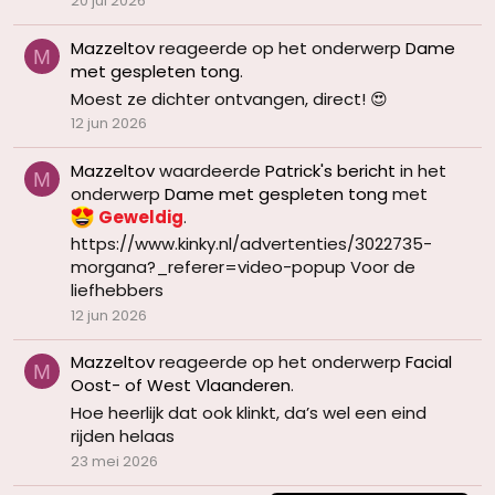
20 jul 2026
Mazzeltov
reageerde op het onderwerp
Dame
M
met gespleten tong
.
Moest ze dichter ontvangen, direct! 😍
12 jun 2026
Mazzeltov
waardeerde
Patrick's bericht
in het
M
onderwerp
Dame met gespleten tong
met
Geweldig
.
https://www.kinky.nl/advertenties/3022735-
morgana?_referer=video-popup Voor de
liefhebbers
12 jun 2026
Mazzeltov
reageerde op het onderwerp
Facial
M
Oost- of West Vlaanderen
.
Hoe heerlijk dat ook klinkt, da’s wel een eind
rijden helaas
23 mei 2026