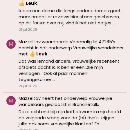
Leuk
.
Ik ben een dame die langs andere dames gaat,
maar omdat er reviews hier staan geschreven
op dit forum over mij, vind ik het niet netjes...
21 jul 2026
Mazzeltov
waardeerde
Voormalig lid 47285's
M
bericht
in het onderwerp
Vrouwelijke wandelaars
met
Leuk
.
Dat was iemand anders. Vrouwelijke recensent
ofzoiets dacht ik. Ik ben er een...zie mijn
verslagen... Ook al paar mannen
tegengekomen...
21 jul 2026
Mazzeltov
heeft het onderwerp
Vrouwelijke
M
wandelaars
geplaatst in
Branchetalk
.
Deze ochtend bij mijn koffie kwam in mijn hoofd
de volgende vraag voor de (bi) dvp's: krijgen
jullie ook soms vrouwelijke klanten? En...