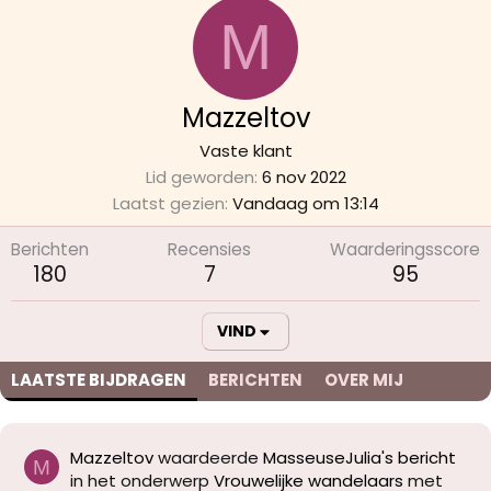
M
Mazzeltov
Vaste klant
Lid geworden
6 nov 2022
Laatst gezien
Vandaag om 13:14
Berichten
Recensies
Waarderingsscore
180
7
95
VIND
LAATSTE BIJDRAGEN
BERICHTEN
OVER MIJ
Mazzeltov
waardeerde
MasseuseJulia's bericht
M
in het onderwerp
Vrouwelijke wandelaars
met