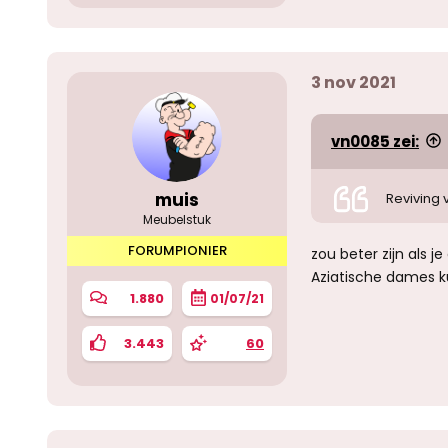
3 nov 2021
vn0085 zei:
muis
Reviving 
Meubelstuk
FORUMPIONIER
zou beter zijn als
Aziatische dames ku
1.880
01/07/21
3.443
60