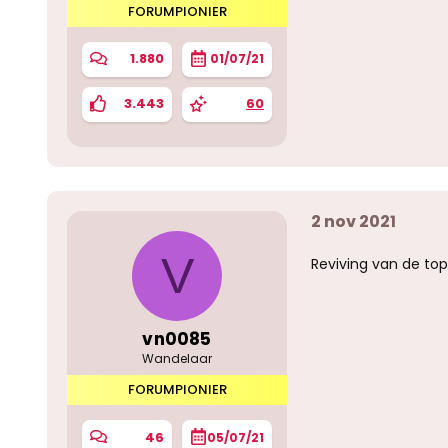
FORUMPIONIER
1.880
01/07/21
3.443
60
2 nov 2021
V
Reviving van de top
vn0085
Wandelaar
FORUMPIONIER
46
05/07/21