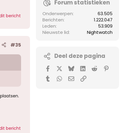
Forum statistieken
Onderwerpen
63.505
dit bericht
Berichten
1.222.047
Leden
53.909
Nieuwste lid
Nightwatch
#35
Deel deze pagina
Facebook
X (Twitter)
Bluesky
LinkedIn
Reddit
Pinterest
Tumblr
WhatsApp
E-mail
koppeling
plaatsen.
dit bericht