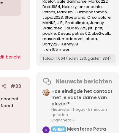
Roelof
pale darkhorse
Marko222
en
Date1984
Nokizzy
onzenechte
Phtncs
Maxxum
Guzmanbshman
Japio2023
Stoeprand
Orso polare
MANKE
J.B.
Brabolimbo
Johnny
Walk
theo
JoDoe2725
jst_prst
pookie
Devas
petrus 02
Like2walk
masarati
moddervet
atuba
Barry223
Kenny88
... en 155 meer.
dit bericht
Totaal: 1.064 (leden: 230, gasten: 834)
Nieuwste berichten
#33
Hoe eindigde het contact
met je vaste dame van
 door het
plezier?
 Noord
Nieuwste: Theguy
5 minuten
geleden
Branchetalk
Meesteres Petra
WHEM
K