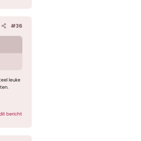
#36
eel leuke
ten.
dit bericht