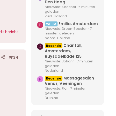
Den Haag
Nieuwste: Keesbot
6 minuten
geleden
Zuid-Holland
Emilia, Amsterdam
WHEM
D
Nieuwste: DroomBeasten
7
dit bericht
minuten geleden
Noord-Holland
Chantall,
Recensie
J
Amsterdam,
Ruysdaelkade 125
#34
Nieuwste: Johann
7 minuten
geleden
Nederland
Massagesalon
Recensie
F
Venuz, Veeningen
Nieuwste: Flor
7 minuten
geleden
Drenthe