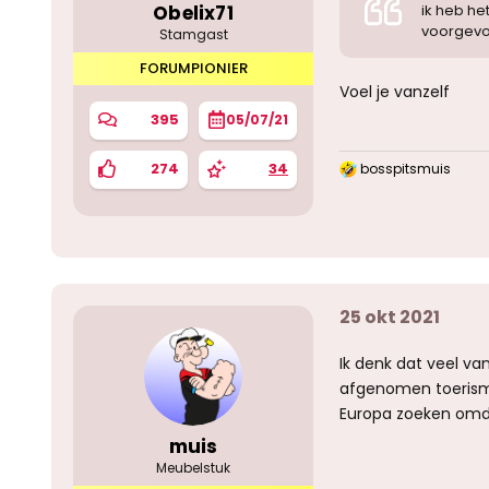
Obelix71
ik heb he
voorgevo
Stamgast
FORUMPIONIER
Voel je vanzelf
395
05/07/21
274
34
bosspitsmuis
W
a
a
r
d
e
r
i
25 okt 2021
n
g
e
Ik denk dat veel v
n
:
afgenomen toerisme
Europa zoeken omda
muis
Meubelstuk