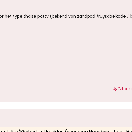
or het type thaise patty (bekend van zandpad /ruysdaelkade / 
Citeer 
e - Lolita/Kimberley, IJmuiden (voorheen Noordwijkerhout, H