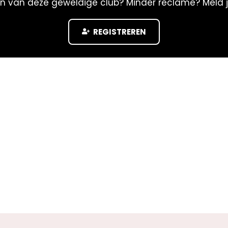
n van deze geweldige club? Minder reclame? Meld 
REGISTREREN