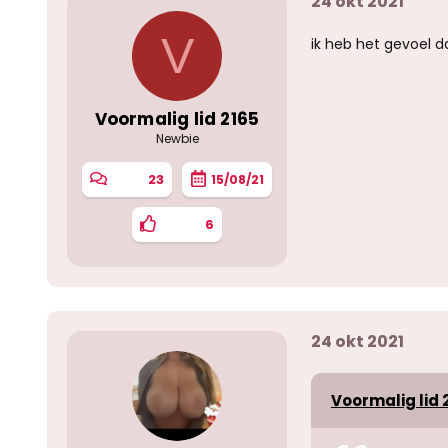
24 okt 2021
V
ik heb het gevoel d
Voormalig lid 2165
Newbie
23
15/08/21
6
24 okt 2021
Voormalig lid 2