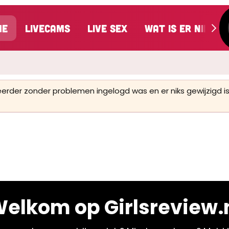
me
LiveCams
Live Sex
Wat is er nieuw
 eerder zonder problemen ingelogd was en er niks gewijzigd
elkom op Girlsreview.