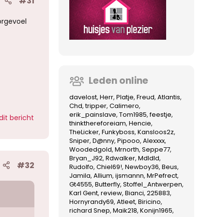
#31
orgevoel
Leden online
davelost
Herr
Platje
Freud
Atlantis
Chd
tripper
Calimero
erik_painslave
Tom1985
feestje
dit bericht
thinkthereforeiam
Hencie
TheLicker
Funkyboss
Kansloos2z
Sniper
D@nny
Pipooo
Alexxxx
Woodedgold
Mrnorth
Seppe77
Bryan_J92
Rdwalker
Mdldld
#32
Rudolfo
Chiel69!
Newboy36
Beus
Jamila
Allium
ijsmannn
MrPefrect
Gt4555
Butterfly
Stoffel_Antwerpen
Karl Gent
review
Bianci
225883
Hornyrandy69
Atleet
Biricino
richard Snep
Maik218
Konijn1965