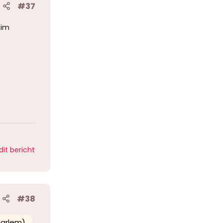
#37
kim
dit bericht
#38
aarlem)