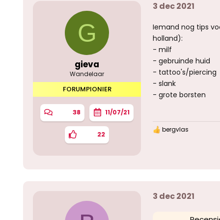
3 dec 2021
G
Iemand nog tips vo
holland):
- milf
- gebruinde huid
gieva
- tattoo's/piercing
Wandelaar
- slank
FORUMPIONIER
- grote borsten
38
11/07/21
bergvlas
W
22
a
a
r
d
e
r
i
3 dec 2021
n
g
e
Recensi
n