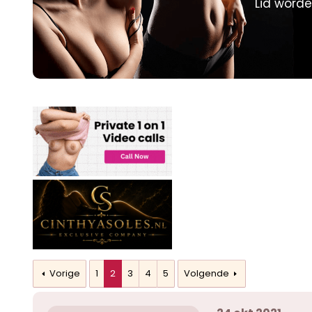
Lid worde
p
u
s
m
t
a
r
t
e
r
Vorige
1
2
3
4
5
Volgende