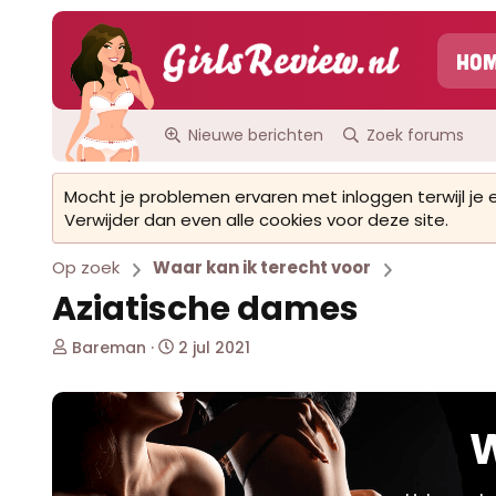
Ho
Nieuwe berichten
Zoek forums
Mocht je problemen ervaren met inloggen terwijl je
Verwijder dan even alle cookies voor deze site.
Op zoek
Waar kan ik terecht voor
Aziatische dames
O
S
Bareman
2 jul 2021
n
t
d
a
e
r
r
t
W
w
d
e
a
r
t