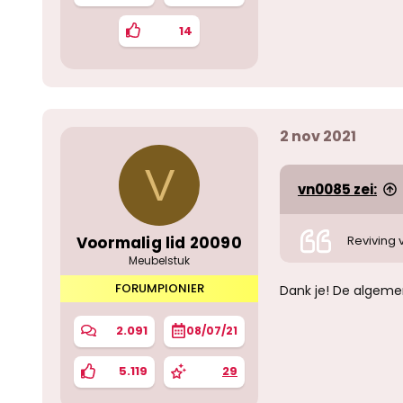
14
2 nov 2021
V
vn0085 zei:
Voormalig lid 20090
Reviving 
Meubelstuk
FORUMPIONIER
Dank je! De algemen
2.091
08/07/21
5.119
29