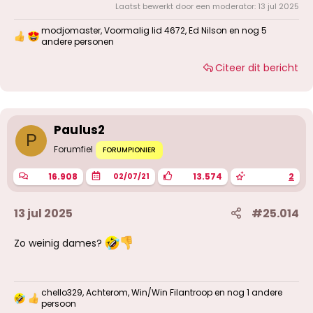
Laatst bewerkt door een moderator:
13 jul 2025
modjomaster
,
Voormalig lid 4672
,
Ed Nilson
en nog 5
W
andere personen
a
a
Citeer dit bericht
r
d
e
r
i
Paulus2
n
P
g
Forumfiel
FORUMPIONIER
e
n
:
16.908
13.574
2
02/07/21
13 jul 2025
#25.014
Zo weinig dames?
chello329
,
Achterom
,
Win/Win Filantroop
en nog 1 andere
W
persoon