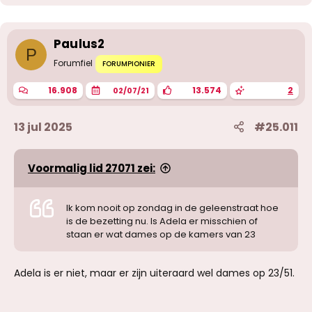
d
e
r
i
Paulus2
n
P
g
Forumfiel
FORUMPIONIER
e
n
16.908
13.574
2
02/07/21
:
13 jul 2025
#25.011
Voormalig lid 27071 zei:
Ik kom nooit op zondag in de geleenstraat hoe
is de bezetting nu. Is Adela er misschien of
staan er wat dames op de kamers van 23
Adela is er niet, maar er zijn uiteraard wel dames op 23/51.