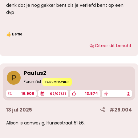
denk dat je nog gekker bent als je verliefd bent op een
dvp
Beffie
W
a
Citeer dit bericht
a
r
d
e
r
i
Paulus2
n
P
g
Forumfiel
FORUMPIONIER
e
n
16.908
13.574
2
02/07/21
:
13 jul 2025
#25.004
Alison is aanwezig, Hunsestraat 51 k6.