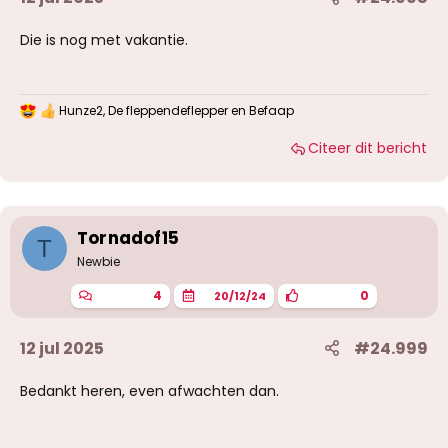
Die is nog met vakantie.
Hunze2
,
De fleppendeflepper
en
Befaap
W
a
Citeer dit bericht
a
r
d
e
r
i
Tornadof15
T
n
g
Newbie
e
n
4
0
20/12/24
:
12 jul 2025
#24.999
Bedankt heren, even afwachten dan.