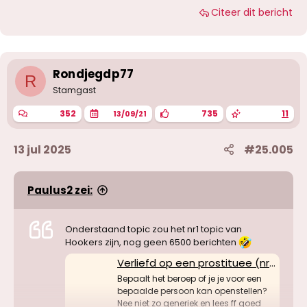
Citeer dit bericht
Rondjegdp77
R
Stamgast
352
735
11
13/09/21
13 jul 2025
#25.005
Paulus2 zei:
Onderstaand topic zou het nr1 topic van
Hookers zijn, nog geen 6500 berichten
Verliefd op een prostituee (nr.1 topic van hookers)
Bepaalt het beroep of je je voor een
bepaalde persoon kan openstellen?
Nee niet zo generiek en lees ff goed