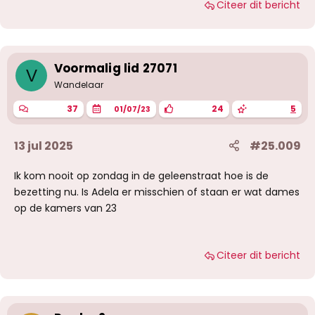
Citeer dit bericht
a
r
d
e
r
i
Voormalig lid 27071
V
n
g
Wandelaar
e
n
37
24
5
01/07/23
:
13 jul 2025
#25.009
Ik kom nooit op zondag in de geleenstraat hoe is de
bezetting nu. Is Adela er misschien of staan er wat dames
op de kamers van 23
Citeer dit bericht