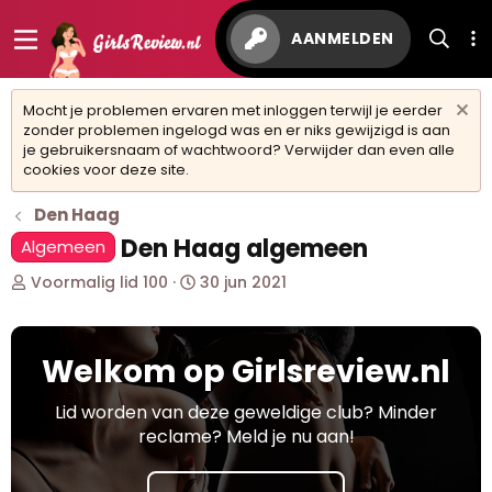
AANMELDEN
Mocht je problemen ervaren met inloggen terwijl je eerder
zonder problemen ingelogd was en er niks gewijzigd is aan
je gebruikersnaam of wachtwoord? Verwijder dan even alle
cookies voor deze site.
Den Haag
Den Haag algemeen
Algemeen
O
S
Voormalig lid 100
30 jun 2021
n
t
d
a
e
r
Welkom op Girlsreview.nl
r
t
w
d
e
a
Lid worden van deze geweldige club? Minder
r
t
reclame? Meld je nu aan!
p
u
s
m
t