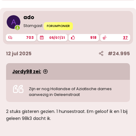
ado
A
Stamgast
FORUMPIONIER
703
918
37
05/07/21
12 jul 2025
#24.995
Jordy98 zei:
Zijn er nog Hollandse of Aziatische dames
aanwezig in Geleenstraat
2 stuks gisteren gezien. 1 hunsestraat. Em geloof ik en 1 bij
geleen 98k3 dacht ik.