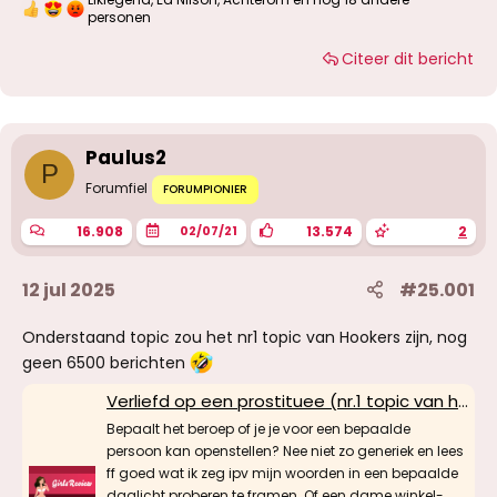
W
personen
a
a
Citeer dit bericht
r
d
e
r
i
Paulus2
n
P
g
Forumfiel
FORUMPIONIER
e
n
:
16.908
13.574
2
02/07/21
12 jul 2025
#25.001
Onderstaand topic zou het nr1 topic van Hookers zijn, nog
geen 6500 berichten
Verliefd op een prostituee (nr.1 topic van hookers)
Bepaalt het beroep of je je voor een bepaalde
persoon kan openstellen? Nee niet zo generiek en lees
ff goed wat ik zeg ipv mijn woorden in een bepaalde
daglicht proberen te framen. Of een dame winkel-