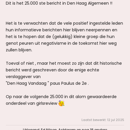
Dit is het 25.000 ste bericht in Den Haag Algemeen !!
Het is te verwachten dat de vele positief ingestelde leden
hun informatieve berichten hier blijven neerpennen en
het is te hopen dat de (gelukkig) kleine groep die hun
genot peuren uit negativisme in de toekomst hier weg
zullen blijven.
Toeval of niet , maar het moest zo zijn dat dit historische
bericht werd geschreven door de enige echte
verslaggever van
"Den Haag Vandaag " paus Paulus de 2e .
Op naar de volgende 25.000 in dit alom gewaardeerde
onderdeel van girlsreview
Laatst bewerkt:
12 jul 2025
Liklegend
,
Ed Nilson
,
Achterom
en nog 18 andere