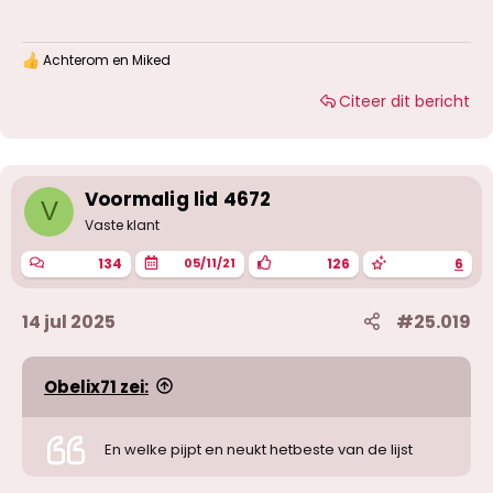
Erika bij kattekop, weer bezocht
Maya (ROE) oude vriendin van Andra 16k2 en
Claudia bj queen gespot naast elkaar
Achterom
en
Miked
W
tegenover witte passage
a
* en ohja bianca is verhuist van de kattekop
Citeer dit bericht
a
naar wat kamers verder op richting doublet 34
r
d
e
r
i
Voormalig lid 4672
V
n
g
Vaste klant
e
n
134
126
6
05/11/21
:
14 jul 2025
#25.019
Obelix71 zei:
En welke pijpt en neukt hetbeste van de lijst