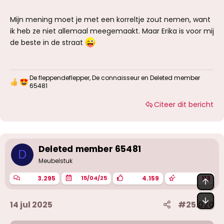
Mijn mening moet je met een korreltje zout nemen, want
ik heb ze niet allemaal meegemaakt. Maar Erika is voor mij
de beste in de straat
De fleppendeflepper
,
De connaisseur
en
Deleted member
W
65481
a
a
Citeer dit bericht
r
d
e
r
i
Deleted member 65481
n
D
g
Meubelstuk
e
n
3.295
4.159
113
15/04/25
BOV
:
OND
14 jul 2025
#25.020