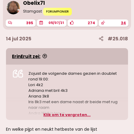
Obelix71
Stamgast
FORUMPIONIER
395
274
34
05/07/21
14 jul 2025
#25.018
ErinEruit zei:
Zojuist de volgende dames gezien in doublet
rond 19:00:
Lori 4k2
Adriana met bril 4k3
Ariana 3k8
Iris 8k3 met een dame naast dr beide met rug
naar raam
Andra 16k2 is terug
Klik om te vergroten...
Alina met grote borsten is terug (deze dame
heb ik geen top ervaring mee), naast Aline van
En welke pijpt en neukt hetbeste van de lijst
Aline-Erika