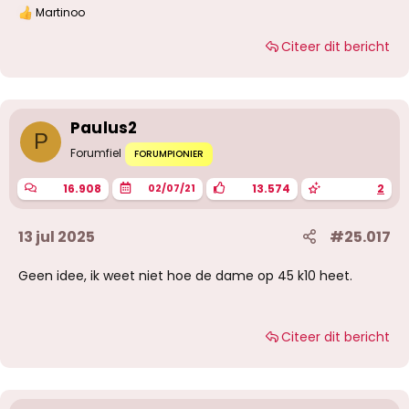
Martinoo
W
a
Citeer dit bericht
a
r
d
e
r
i
Paulus2
n
P
g
Forumfiel
FORUMPIONIER
e
n
16.908
13.574
2
02/07/21
:
13 jul 2025
#25.017
Geen idee, ik weet niet hoe de dame op 45 k10 heet.
Citeer dit bericht