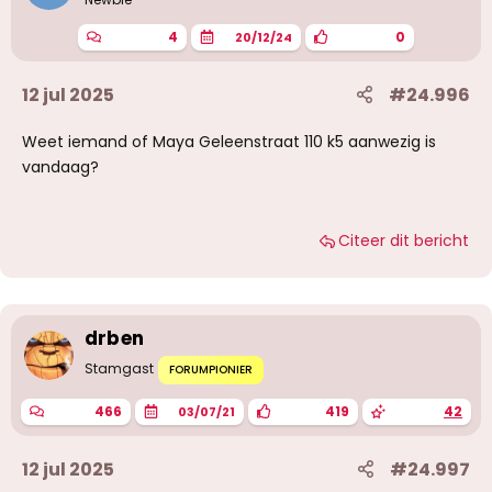
4
0
20/12/24
12 jul 2025
#24.996
Weet iemand of Maya Geleenstraat 110 k5 aanwezig is
vandaag?
Citeer dit bericht
drben
Stamgast
FORUMPIONIER
466
419
42
03/07/21
12 jul 2025
#24.997