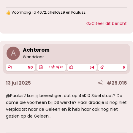
Voormalig lid 4672
,
chello329
en
Paulus2
W
a
Citeer dit bericht
a
r
d
e
r
i
Achterom
A
n
g
Wandelaar
e
n
50
54
6
16/10/23
:
13 jul 2025
#25.016
@Paulus2 kun jij bevestigen dat op 45K10 Sibel staat? De
dame die voorheen bij DS werkte? Haar draadje is nog niet
verplaatst naar de Geleen en ik heb haar ook nog niet
gezien op de Geleen...