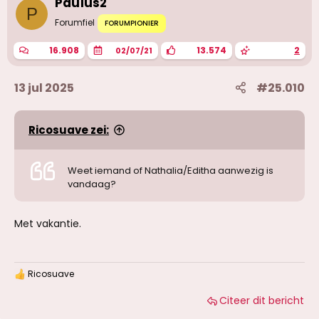
Paulus2
P
Forumfiel
FORUMPIONIER
16.908
13.574
2
02/07/21
13 jul 2025
#25.010
Ricosuave zei:
Weet iemand of Nathalia/Editha aanwezig is
vandaag?
Met vakantie.
Ricosuave
W
a
Citeer dit bericht
a
r