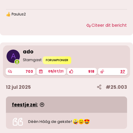
Paulus2
W
a
Citeer dit bericht
a
r
d
e
r
i
ado
n
A
g
Stamgast
FORUMPIONIER
e
n
703
918
37
05/07/21
:
12 jul 2025
#25.003
feestje zei:
Dèèn Hââg de gekste!