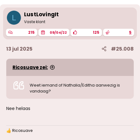
LustLovingIt
L
Vaste klant
215
125
5
09/04/22
13 jul 2025
#25.008
Ricosuave zei:
Weet iemand of Nathalia/Editha aanwezig is
vandaag?
Nee helaas
Ricosuave
W
a