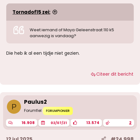
Tornadof15 zei:
Weet iemand of Maya Geleenstraat 110 k5
aanwezig is vandaag?
Die heb ik al een tijdje niet gezien.
Citeer dit bericht
Paulus2
P
Forumfiel
FORUMPIONIER
16.908
13.574
2
02/07/21
12 jul 2025
#24.998