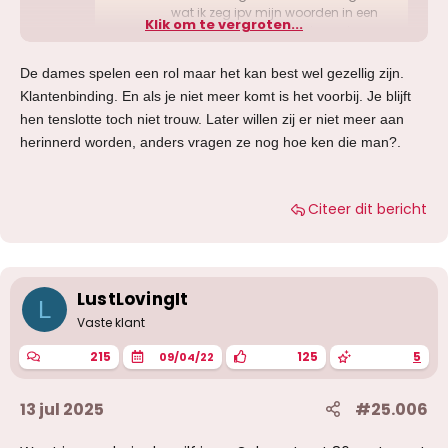
wat ik zeg ipv mijn woorden in een
Klik om te vergroten...
bepaalde daglicht proberen te
framen. Of een dame winkel-
medewerkster is, verpleegster of als
De dames spelen een rol maar het kan best wel gezellig zijn.
projectmanager werkt: boeit me
Klantenbinding. En als je niet meer komt is het voorbij. Je blijft
helenaal niets, maar wel...
hen tenslotte toch niet trouw. Later willen zij er niet meer aan
www.girlsreview.nl
herinnerd worden, anders vragen ze nog hoe ken die man?.
Citeer dit bericht
LustLovingIt
L
Vaste klant
215
125
5
09/04/22
13 jul 2025
#25.006