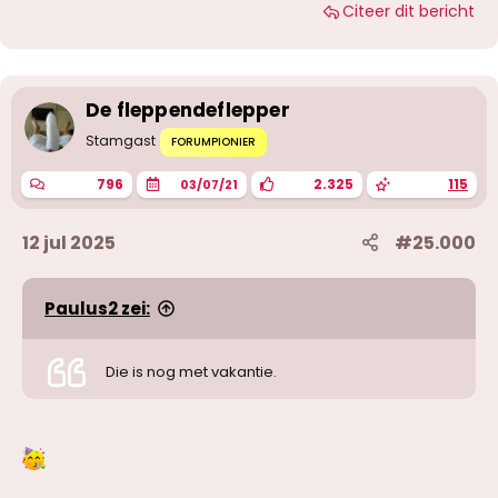
Citeer dit bericht
De fleppendeflepper
Stamgast
FORUMPIONIER
796
2.325
115
03/07/21
12 jul 2025
#25.000
Paulus2 zei:
Die is nog met vakantie.