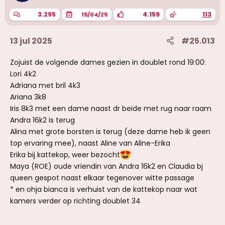
3.295
4.159
113
15/04/25
13 jul 2025
#25.013
Zojuist de volgende dames gezien in doublet rond 19:00:
Lori 4k2
Adriana met bril 4k3
Ariana 3k8
Iris 8k3 met een dame naast dr beide met rug naar raam
Andra 16k2 is terug
Alina met grote borsten is terug (deze dame heb ik geen
top ervaring mee), naast Aline van Aline-Erika
Erika bij kattekop, weer bezocht
Maya (ROE) oude vriendin van Andra 16k2 en Claudia bj
queen gespot naast elkaar tegenover witte passage
* en ohja bianca is verhuist van de kattekop naar wat
kamers verder op richting doublet 34