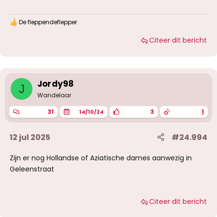
De fleppendeflepper
W
a
Citeer dit bericht
a
r
d
e
r
i
Jordy98
J
n
g
Wandelaar
e
n
31
3
1
14/10/24
:
12 jul 2025
#24.994
Zijn er nog Hollandse of Aziatische dames aanwezig in
Geleenstraat
Citeer dit bericht