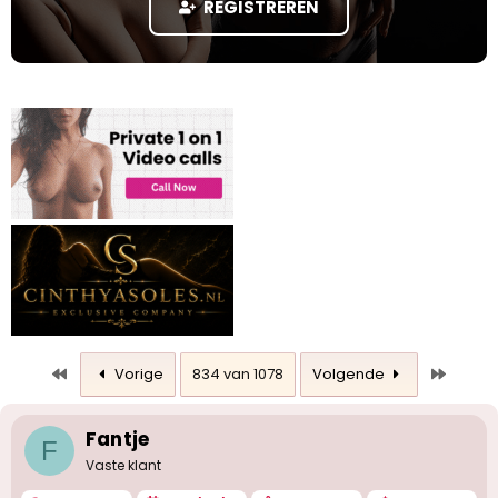
REGISTREREN
a
r
t
e
r
Eerste
Laatst
Vorige
834 van 1078
Volgende
Fantje
F
Vaste klant