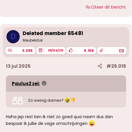
a
a
Citeer dit bericht
r
d
e
r
i
Deleted member 65481
n
D
g
Meubelstuk
e
n
3.295
4.159
113
15/04/25
:
13 jul 2025
#25.015
Paulus2 zei:
Zo weinig dames?
Haha jep rest ken ik niet zo goed qua naam dus dan
bespaar ik jullie de vage omschrijvingen