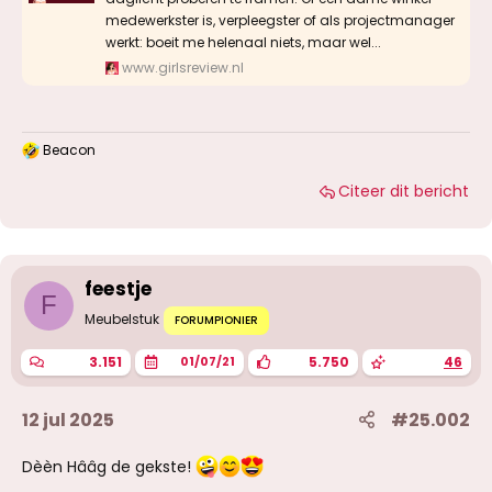
medewerkster is, verpleegster of als projectmanager
werkt: boeit me helenaal niets, maar wel...
www.girlsreview.nl
Beacon
W
a
Citeer dit bericht
a
r
d
e
r
i
feestje
n
F
g
Meubelstuk
FORUMPIONIER
e
n
3.151
5.750
46
01/07/21
:
12 jul 2025
#25.002
Dèèn Hââg de gekste!