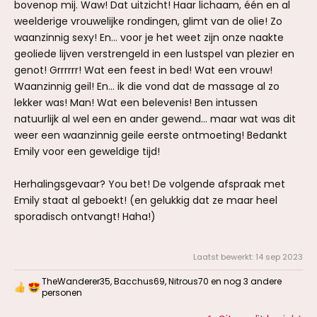
bovenop mij. Waw! Dat uitzicht! Haar lichaam, één en al
weelderige vrouwelijke rondingen, glimt van de olie! Zo
waanzinnig sexy! En... voor je het weet zijn onze naakte
geoliede lijven verstrengeld in een lustspel van plezier en
genot! Grrrrrr! Wat een feest in bed! Wat een vrouw!
Waanzinnig geil! En... ik die vond dat de massage al zo
lekker was! Man! Wat een belevenis! Ben intussen
natuurlijk al wel een en ander gewend... maar wat was dit
weer een waanzinnig geile eerste ontmoeting! Bedankt
Emily voor een geweldige tijd!
Herhalingsgevaar? You bet! De volgende afspraak met
Emily staat al geboekt! (en gelukkig dat ze maar heel
sporadisch ontvangt! Haha!)
Laatst bewerkt:
14 sep 2023
TheWanderer35
,
Bacchus69
,
Nitrous70
en nog 3 andere
W
personen
a
a