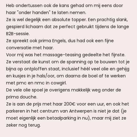
Heb ondertussen ook de kans gehad om mij eens door
haar "onder handen" te laten nemen.
Ze is wel degelijk een absolute topper. Een prachtig slank,
gespierd lichaam dat ze perfect gebruikt tijdens de lange
B2B-sessie.
Ze spreekt ook prima Engels, dus had ook een fijne
conversatie met haar.
Voor mij was het massage-teasing gedeelte het fijnste.
Ze verstaat de kunst om de spanning op te bouwen tot je
bijna op ontploffen staat, inclusief héél veel olie en gehijg
en kusjes in je hals/oor, om daarna de boel af te werken
met pmc en nmc in cowgirl.
De vele olie spoel je overigens makkelijk weg onder de
prima douche.
Ze is aan de prijs met haar 200€ voor een uur, en ook het
parkeren in het centrum van Antwerpen is niet je dat (je
moet eigenlijk een betaalparking in nu), maar mij ziet ze
zeker nog terug.