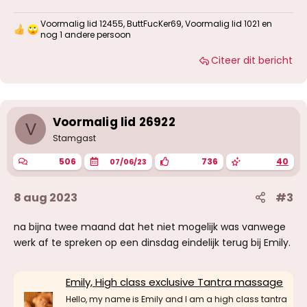
Voormalig lid 12455
,
ButtFucKer69
,
Voormalig lid 1021
en
W
nog 1 andere persoon
a
a
Citeer dit bericht
r
d
e
r
i
Voormalig lid 26922
n
V
g
Stamgast
e
n
506
736
40
07/06/23
:
8 aug 2023
#3
na bijna twee maand dat het niet mogelijk was vanwege
werk af te spreken op een dinsdag eindelijk terug bij Emily.
Emily, High class exclusive Tantra massage
Hello, my name is Emily and I am a high class tantra