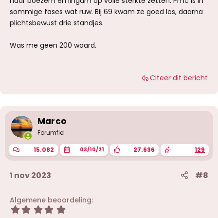
haar boezem en lingam op volle sterkte zetten. Pmc is in
sommige fases wat ruw. Bij 69 kwam ze goed los, daarna
plichtsbewust drie standjes.
Was me geen 200 waard.
Citeer dit bericht
Marco
Forumfiel
15.082
27.636
129
03/10/21
1 nov 2023
#8
Algemene beoordeling
5
,