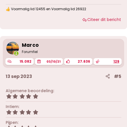
Voormalig lid 12455
en
Voormalig lid 26922
W
a
Citeer dit bericht
a
r
d
e
r
i
Marco
n
g
Forumfiel
e
n
15.082
27.636
129
03/10/21
:
13 sep 2023
#5
Algemene beoordeling
5
,
0
Intiem
0
5
s
,
t
0
Pijpen
e
0