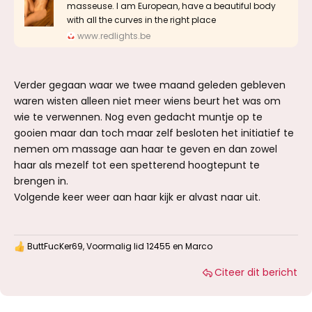
masseuse. I am European, have a beautiful body
with all the curves in the right place
www.redlights.be
Verder gegaan waar we twee maand geleden gebleven
waren wisten alleen niet meer wiens beurt het was om
wie te verwennen. Nog even gedacht muntje op te
gooien maar dan toch maar zelf besloten het initiatief te
nemen om massage aan haar te geven en dan zowel
haar als mezelf tot een spetterend hoogtepunt te
brengen in.
Volgende keer weer aan haar kijk er alvast naar uit.
ButtFucKer69
,
Voormalig lid 12455
en
Marco
W
a
Citeer dit bericht
a
r
d
e