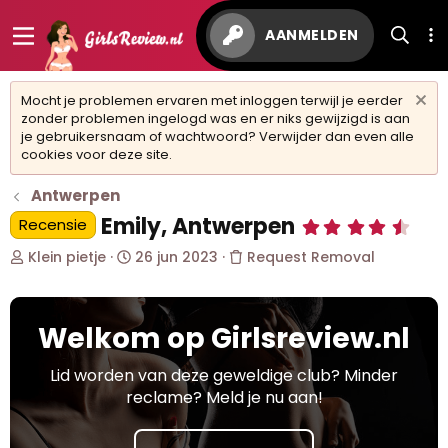
AANMELDEN
Mocht je problemen ervaren met inloggen terwijl je eerder
zonder problemen ingelogd was en er niks gewijzigd is aan
je gebruikersnaam of wachtwoord? Verwijder dan even alle
cookies voor deze site.
Antwerpen
Emily, Antwerpen
Recensie
4
,
O
S
9
Klein pietje
26 jun 2023
Request Removal
7
n
t
s
d
a
t
e
r
e
Welkom op Girlsreview.nl
r
t
r
w
d
(
r
e
a
Lid worden van deze geweldige club? Minder
e
r
t
reclame? Meld je nu aan!
n
p
u
)
s
m
t