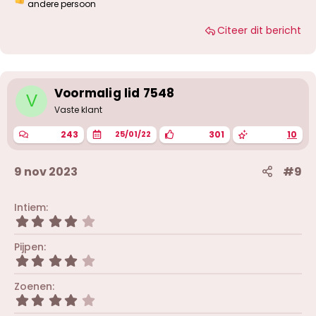
W
andere persoon
a
a
Citeer dit bericht
r
d
e
r
i
Voormalig lid 7548
n
V
g
Vaste klant
e
n
243
301
10
25/01/22
:
9 nov 2023
#9
Intiem
4
,
0
Pijpen
0
4
s
,
t
0
Zoenen
e
0
r
4
s
(
,
t