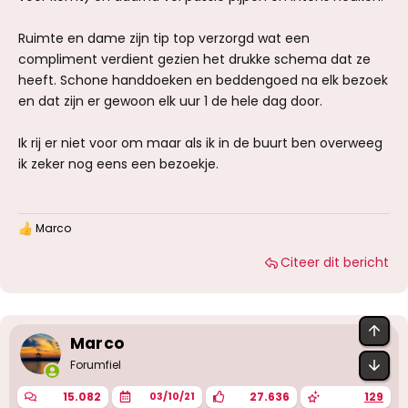
Ruimte en dame zijn tip top verzorgd wat een
compliment verdient gezien het drukke schema dat ze
heeft. Schone handdoeken en beddengoed na elk bezoek
en dat zijn er gewoon elk uur 1 de hele dag door.
Ik rij er niet voor om maar als ik in de buurt ben overweeg
ik zeker nog eens een bezoekje.
Marco
W
a
Citeer dit bericht
a
r
d
e
r
BOV
i
Marco
n
OND
g
Forumfiel
e
n
15.082
27.636
129
03/10/21