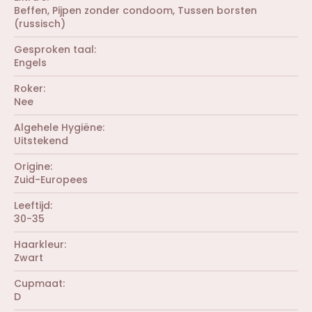
e
0
r
Beffen
Pijpen zonder condoom
Tussen borsten
n
s
(
(russisch)
)
t
r
e
e
r
Gesproken taal
n
(
Engels
)
r
e
Roker
n
Nee
)
Algehele Hygiëne
Uitstekend
Origine
Zuid-Europees
Leeftijd
30-35
Haarkleur
Zwart
Cupmaat
D