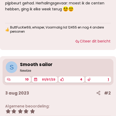
pijpbeurt gehad. Herhalingsgevaar: moest ik de centen
hebben, ging ik elke week terug
ButtFucKer69
,
whisper
,
Voormalig lid 12455
en nog 4 andere
W
personen
a
a
Citeer dit bericht
r
d
e
r
i
Smooth sailor
n
S
g
Newbie
e
n
10
4
1
01/07/23
:
3 aug 2023
#2
Algemene beoordeling
5
,