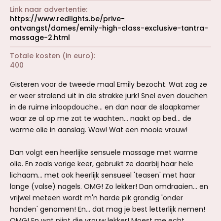
Link naar advertentie
https://www.redlights.be/prive-
ontvangst/dames/emily-high-class-exclusive-tantra-
massage-2.html
Totale kosten (in euro)
400
Gisteren voor de tweede maal Emily bezocht. Wat zag ze
er weer stralend uit in die strakke jurk! Snel even douchen
in de ruime inloopdouche... en dan naar de slaapkamer
waar ze al op me zat te wachten... naakt op bed... de
warme olie in aanslag. Waw! Wat een mooie vrouw!
Dan volgt een heerlijke sensuele massage met warme
olie. En zoals vorige keer, gebruikt ze daarbij haar hele
lichaam... met ook heerlijk sensueel 'teasen' met haar
lange (valse) nagels. OMG! Zo lekker! Dan omdraaien... en
vrijwel meteen wordt m'n harde pik grondig 'onder
handen' genomen! En... dat mag je best letterlijk nemen!
OMG! En wat pijpt die vrouw lekker! Moest me echt