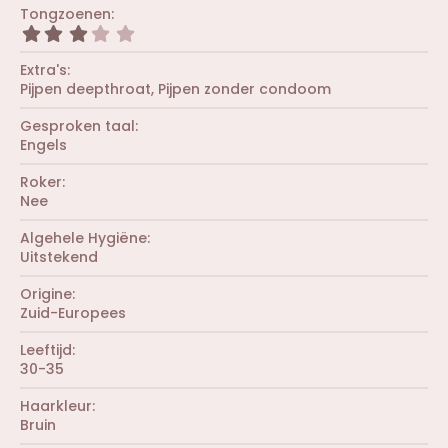
r
0
Tongzoenen
e
e
0
r
3
n
s
(
,
)
t
r
0
Extra's
e
e
0
r
Pijpen deepthroat
Pijpen zonder condoom
n
s
(
)
t
r
Gesproken taal
e
e
r
Engels
n
(
)
r
Roker
e
Nee
n
)
Algehele Hygiëne
Uitstekend
Origine
Zuid-Europees
Leeftijd
30-35
Haarkleur
Bruin