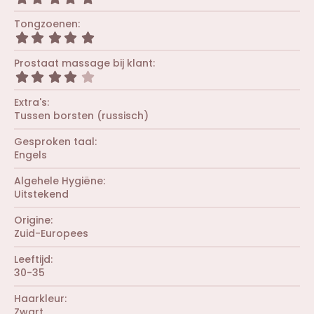
n
s
(
,
)
t
r
0
Tongzoenen
e
e
0
r
5
n
s
(
,
)
t
r
0
Prostaat massage bij klant
e
e
0
r
4
n
s
(
,
)
t
r
0
Extra's
e
e
0
r
Tussen borsten (russisch)
n
s
(
)
t
r
Gesproken taal
e
e
r
Engels
n
(
)
r
Algehele Hygiëne
e
Uitstekend
n
)
Origine
Zuid-Europees
Leeftijd
30-35
Haarkleur
Zwart