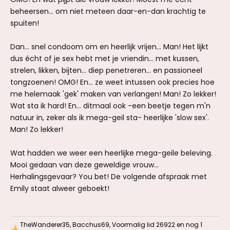
beheersen... om niet meteen daar-en-dan krachtig te
spuiten!
Dan... snel condoom om en heerlijk vrijen... Man! Het lijkt
dus écht of je sex hebt met je vriendin... met kussen,
strelen, likken, bijten... diep penetreren... en passioneel
tongzoenen! OMG! En... ze weet intussen ook precies hoe
me helemaak 'gek' maken van verlangen! Man! Zo lekker!
Wat sta ik hard! En... ditmaal ook -een beetje tegen m'n
natuur in, zeker als ik mega-geil sta- heerlijke 'slow sex'.
Man! Zo lekker!
Wat hadden we weer een heerlijke mega-geile beleving.
Mooi gedaan van deze geweldige vrouw...
Herhalingsgevaar? You bet! De volgende afspraak met
Emily staat alweer geboekt!
TheWanderer35
,
Bacchus69
,
Voormalig lid 26922
en nog 1