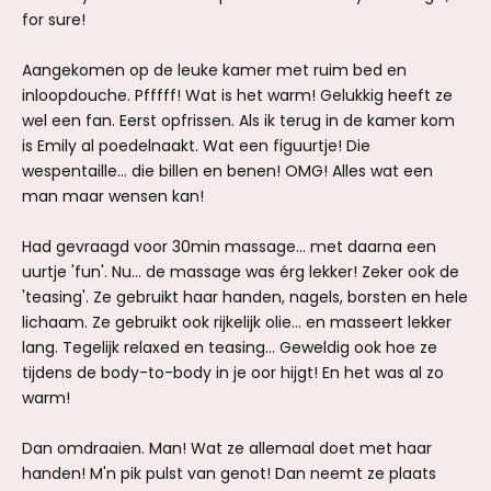
for sure!
Aangekomen op de leuke kamer met ruim bed en
inloopdouche. Pfffff! Wat is het warm! Gelukkig heeft ze
wel een fan. Eerst opfrissen. Als ik terug in de kamer kom
is Emily al poedelnaakt. Wat een figuurtje! Die
wespentaille... die billen en benen! OMG! Alles wat een
man maar wensen kan!
Had gevraagd voor 30min massage... met daarna een
uurtje 'fun'. Nu... de massage was érg lekker! Zeker ook de
'teasing'. Ze gebruikt haar handen, nagels, borsten en hele
lichaam. Ze gebruikt ook rijkelijk olie... en masseert lekker
lang. Tegelijk relaxed en teasing... Geweldig ook hoe ze
tijdens de body-to-body in je oor hijgt! En het was al zo
warm!
Dan omdraaien. Man! Wat ze allemaal doet met haar
handen! M'n pik pulst van genot! Dan neemt ze plaats