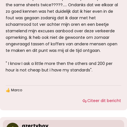
the same sheets twice?????..... Ondanks dat we elkaar al
zo goed kennen was het duidelijk dat ik hier even in de
fout was gegaan zodanig dat ik daar met het
schaamrood tot ver achter mijn oren en een beetje
stamelend mijn excuses aanbood over deze verkeerde
opmerking. Ik heb ook niet de gewoonte om zomaar
ongevraagd tassen of koffers van andere mensen open
te maken en dit punt was mij al de tijd ontgaan.
" I know I ask a little more then the others and 200 per
hour is not cheap but i have my standards".
Marco
W
a
Citeer dit bericht
a
r
d
e
r
i
azertyboy