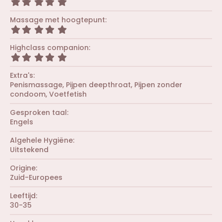
r
5
s
(
,
t
r
0
Massage met hoogtepunt
e
e
0
r
5
n
s
(
,
)
t
r
0
Highclass companion
e
e
0
r
5
n
s
(
,
)
t
r
0
Extra's
e
e
0
r
Penismassage
Pijpen deepthroat
Pijpen zonder
n
s
(
condoom
Voetfetish
)
t
r
e
e
r
Gesproken taal
n
(
Engels
)
r
e
Algehele Hygiëne
n
Uitstekend
)
Origine
Zuid-Europees
Leeftijd
30-35