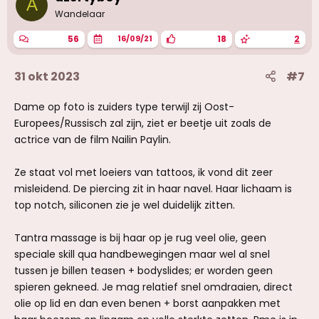
A
n
g
Wandelaar
e
n
56
18
2
16/09/21
:
31 okt 2023
#7
Dame op foto is zuiders type terwijl zij Oost-
Europees/Russisch zal zijn, ziet er beetje uit zoals de
actrice van de film Nailin Paylin.
Ze staat vol met loeiers van tattoos, ik vond dit zeer
misleidend. De piercing zit in haar navel. Haar lichaam is
top notch, siliconen zie je wel duidelijk zitten.
Tantra massage is bij haar op je rug veel olie, geen
speciale skill qua handbewegingen maar wel al snel
tussen je billen teasen + bodyslides; er worden geen
spieren gekneed. Je mag relatief snel omdraaien, direct
olie op lid en dan even benen + borst aanpakken met