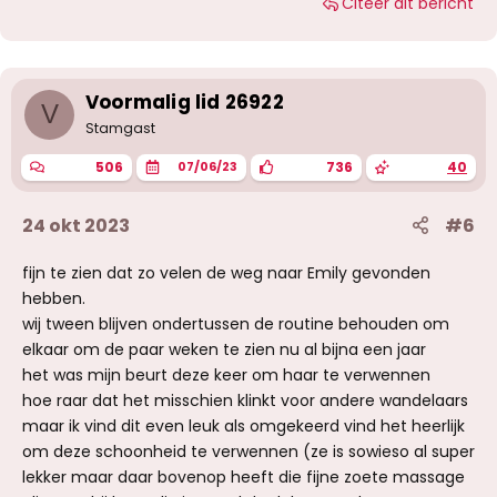
Citeer dit bericht
r
d
e
r
i
Voormalig lid 26922
n
V
g
Stamgast
e
n
506
736
40
07/06/23
:
24 okt 2023
#6
fijn te zien dat zo velen de weg naar Emily gevonden
hebben.
wij tween blijven ondertussen de routine behouden om
elkaar om de paar weken te zien nu al bijna een jaar
het was mijn beurt deze keer om haar te verwennen
hoe raar dat het misschien klinkt voor andere wandelaars
maar ik vind dit even leuk als omgekeerd vind het heerlijk
om deze schoonheid te verwennen (ze is sowieso al super
lekker maar daar bovenop heeft die fijne zoete massage