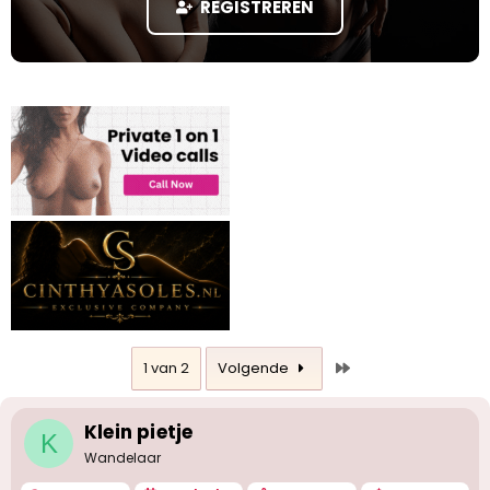
REGISTREREN
a
r
t
e
r
Laatste
1 van 2
Volgende
Klein pietje
K
Wandelaar