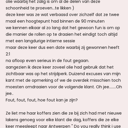
olie waarbij het zalig is om al de delen van deze
schoonheid te proeven...te likken )
deze keer was ze wat verbaasd over zichzelf dat ze twee
maal een hoogtepunt had binnen de 90 minuten
we kennen elkaar al zo lang dat het gewoon fun is om op
die manier de rollen op te draaien het eindigt toch altijd
met een langdurige intieme sessie
maar deze keer dus een date waarbij zij gewonnen heeft
2:1
na afloop even serieus in de fout gegaan.
aangezien ik deze keer zoveel olie had gebruik dat het
zichtbaar was op het strijdperk. Duizend excuses van mijn
kant met de opmerking of we de overdek misschien toch
moesten omdraaien voor de volgende klant. Oh jee........Oh
jee..
Fout, fout, fout, hoe fout kan je zijn?
Ze liet me haar koffers zien die ze bij zich had met nieuwe
lakens genoeg voor elke klant die dag, koffers die ze elke
keer meesleept naar Antwerpen " Do you really think i use