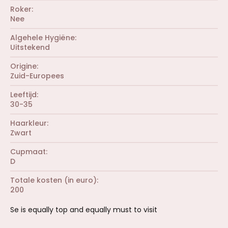
)
t
r
Roker
e
e
r
Nee
n
(
)
r
Algehele Hygiëne
e
Uitstekend
n
)
Origine
Zuid-Europees
Leeftijd
30-35
Haarkleur
Zwart
Cupmaat
D
Totale kosten (in euro)
200
Se is equally top and equally must to visit