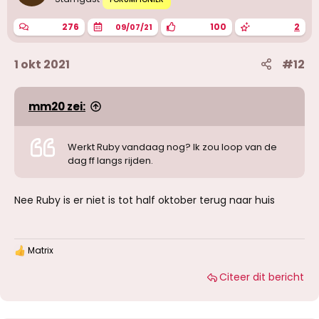
276
100
2
09/07/21
1 okt 2021
#12
mm20 zei:
Werkt Ruby vandaag nog? Ik zou loop van de
dag ff langs rijden.
Nee Ruby is er niet is tot half oktober terug naar huis
Matrix
W
a
Citeer dit bericht
a
r
d
e