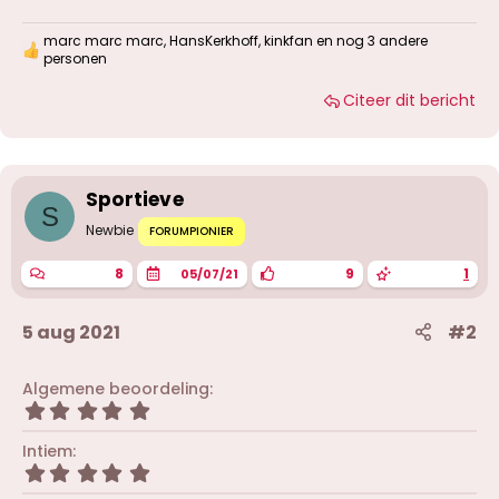
marc marc marc
,
HansKerkhoff
,
kinkfan
en nog 3 andere
W
personen
a
a
Citeer dit bericht
r
d
e
r
i
Sportieve
n
S
g
Newbie
FORUMPIONIER
e
n
:
8
9
1
05/07/21
5 aug 2021
#2
Algemene beoordeling
5
,
0
Intiem
0
5
s
,
t