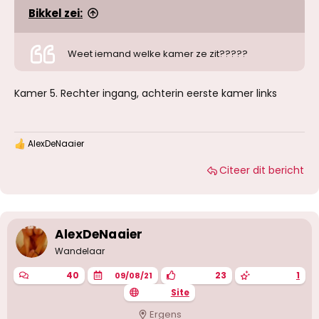
Bikkel zei:
Weet iemand welke kamer ze zit?????
Kamer 5. Rechter ingang, achterin eerste kamer links
AlexDeNaaier
W
a
Citeer dit bericht
a
r
d
e
r
i
AlexDeNaaier
n
g
Wandelaar
e
n
40
23
1
09/08/21
:
Site
Ergens