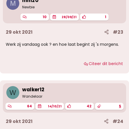
mm20
M
n
g
Newbie
e
n
10
1
28/09/21
:
29 okt 2021
#23
Werk zij vandaag ook ? en hoe laat begint zij 's morgens.
Citeer dit bericht
walker12
W
Wandelaar
64
42
5
14/10/21
29 okt 2021
#24