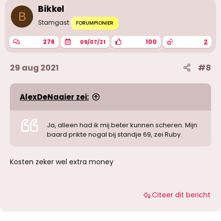
i
Bikkel
n
B
g
Stamgast
FORUMPIONIER
e
n
276
100
2
09/07/21
:
29 aug 2021
#8
AlexDeNaaier zei:
Ja, alleen had ik mij beter kunnen scheren. Mijn
baard prikte nogal bij standje 69, zei Ruby.
Kosten zeker wel extra money
Citeer dit bericht