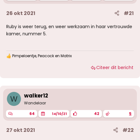
26 okt 2021
#21
Ruby is weer terug, en weer werkzaam in haar vertrouwde
kamer, nummer 5.
Pimpeloentje
,
Peacock
en
Matrix
W
a
Citeer dit bericht
a
r
d
e
r
i
walker12
W
n
g
Wandelaar
e
n
64
42
5
14/10/21
:
27 okt 2021
#22