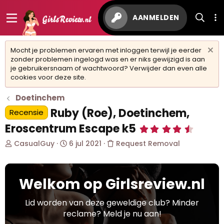
AANMELDEN
Mocht je problemen ervaren met inloggen terwijl je eerder
zonder problemen ingelogd was en er niks gewijzigd is aan
je gebruikersnaam of wachtwoord? Verwijder dan even alle
cookies voor deze site.
Doetinchem
Ruby (Roe), Doetinchem,
Recensie
Eroscentrum Escape k5
4
,
O
S
CasualGuy
6 jul 2021
Request Removal
7
4
n
t
s
d
a
t
e
r
e
Welkom op Girlsreview.nl
r
t
r
w
d
(
r
e
a
Lid worden van deze geweldige club? Minder
e
r
t
reclame? Meld je nu aan!
n
p
u