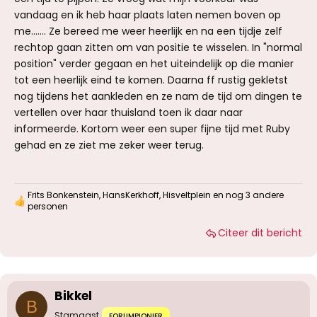
vandaag en ik heb haar plaats laten nemen boven op
me……. Ze bereed me weer heerlijk en na een tijdje zelf
rechtop gaan zitten om van positie te wisselen. In "normal
position" verder gegaan en het uiteindelijk op die manier
tot een heerlijk eind te komen. Daarna ff rustig gekletst
nog tijdens het aankleden en ze nam de tijd om dingen te
vertellen over haar thuisland toen ik daar naar
informeerde. Kortom weer een super fijne tijd met Ruby
gehad en ze ziet me zeker weer terug.
Frits Bonkenstein
,
HansKerkhoff
,
Hisveltplein
en nog 3 andere
W
personen
a
a
Citeer dit bericht
r
d
e
r
i
Bikkel
n
B
g
Stamgast
FORUMPIONIER