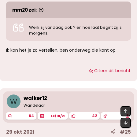
mm20 zei:
Werk zij vandaag ook ? en hoe laat begint zij 's
morgens.
Ik kan het je zo vertellen, ben onderweg die kant op
Citeer dit bericht
walker12
W
Wandelaar
BOV
64
42
5
14/10/21
OND
29 okt 2021
#25