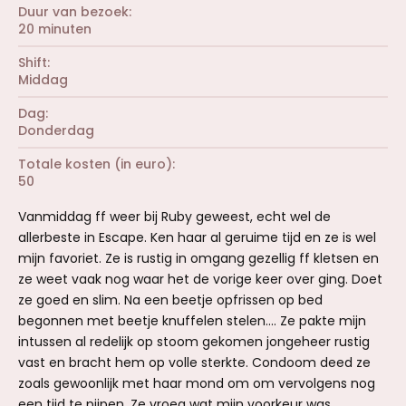
Duur van bezoek
20 minuten
Shift
Middag
Dag
Donderdag
Totale kosten (in euro)
50
Vanmiddag ff weer bij Ruby geweest, echt wel de
allerbeste in Escape. Ken haar al geruime tijd en ze is wel
mijn favoriet. Ze is rustig in omgang gezellig ff kletsen en
ze weet vaak nog waar het de vorige keer over ging. Doet
ze goed en slim. Na een beetje opfrissen op bed
begonnen met beetje knuffelen stelen…. Ze pakte mijn
intussen al redelijk op stoom gekomen jongeheer rustig
vast en bracht hem op volle sterkte. Condoom deed ze
zoals gewoonlijk met haar mond om om vervolgens nog
een tijd te pijpen. Ze vroeg wat mijn voorkeur was