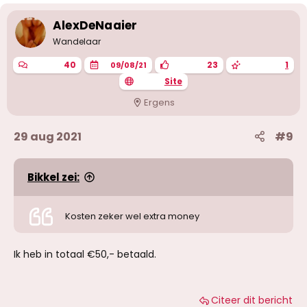
AlexDeNaaier
Wandelaar
40
23
1
09/08/21
Site
Ergens
29 aug 2021
#9
Bikkel zei:
Kosten zeker wel extra money
Ik heb in totaal €50,- betaald.
Citeer dit bericht