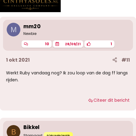
mm20
M
Newbie
10
1
28/09/21
1 okt 2021
#11
Werkt Ruby vandaag nog? Ik zou loop van de dag ff langs
rijden.
Citeer dit bericht
Bikkel
B
Stamgast
FORUMPIONIER