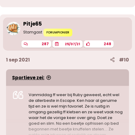
Pitje65
Stamgast
FORUMPIONIER
287
248
25/07/21
1 sep 2021
#10
Sportieve zei:
Vanmiddag ff weer bij Ruby geweest, echt wel
de allerbeste in Escape. Ken haar al geruime
tijd en ze is wel mijn favoriet. Ze is rustig in
omgang gezellig ff kletsen en ze weet vaak nog
waar het de vorige keer over ging. Doet ze
goed en slim. Na een beetje opfrissen op bed
begonnen met beetje knuffelen stelen…. Ze
pakte mijn intussen al redelijk op stoom