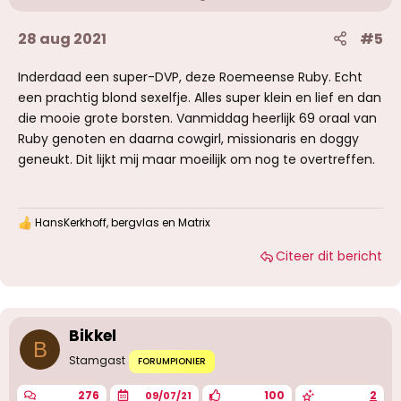
28 aug 2021
#5
Inderdaad een super-DVP, deze Roemeense Ruby. Echt
een prachtig blond sexelfje. Alles super klein en lief en dan
die mooie grote borsten. Vanmiddag heerlijk 69 oraal van
Ruby genoten en daarna cowgirl, missionaris en doggy
geneukt. Dit lijkt mij maar moeilijk om nog te overtreffen.
HansKerkhoff
,
bergvlas
en
Matrix
W
a
Citeer dit bericht
a
r
d
e
r
i
Bikkel
n
B
g
Stamgast
FORUMPIONIER
e
n
276
100
2
09/07/21
: