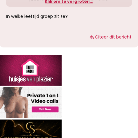
Klik om te vergroten...
gekomen jongeheer rustig vast en bracht hem
op volle sterkte. Condoom deed ze zoals
In welke leeftijd groep zit ze?
gewoonlijk met haar mond om om vervolgens
nog een tijd te pijpen. Ze vroeg wat mijn
voorkeur was vandaag en ik heb haar plaats
laten nemen boven op me……. Ze bereed me
Citeer dit bericht
weer heerlijk en na een tijdje zelf rechtop gaan
zitten om van positie te wisselen. In "normal
position" verder gegaan en het uiteindelijk op
die manier tot een heerlijk eind te komen.
Daarna ff rustig gekletst nog tijdens het
aankleden en ze nam de tijd om dingen te
vertellen over haar thuisland toen ik daar naar
informeerde. Kortom weer een super fijne tijd
met Ruby gehad en ze ziet me zeker weer
terug.