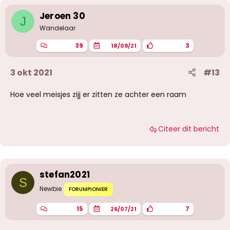
r
i
Jeroen 30
J
n
g
Wandelaar
e
n
39
3
18/09/21
:
3 okt 2021
#13
Hoe veel meisjes zijj er zitten ze achter een raam
Citeer dit bericht
stefan2021
S
Newbie
FORUMPIONIER
15
7
26/07/21