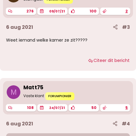
e
n
:
276
100
2
09/07/21
6 aug 2021
#3
Weet iemand welke kamer ze zit?????
Citeer dit bericht
Matt75
M
Vaste klant
FORUMPIONIER
108
50
5
24/07/21
6 aug 2021
#4