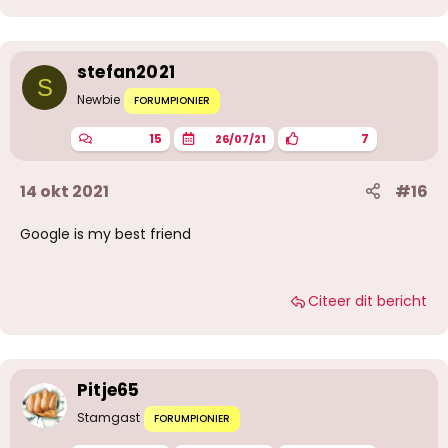
stefan2021
S
Newbie
FORUMPIONIER
15
7
26/07/21
14 okt 2021
#16
Google is my best friend
Citeer dit bericht
Pitje65
Stamgast
FORUMPIONIER