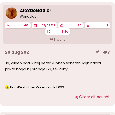
AlexDeNaaier
Wandelaar
40
23
1
09/08/21
Site
Ergens
29 aug 2021
#7
Ja, alleen had ik mij beter kunnen scheren. Mijn baard
prikte nogal bij standje 69, zei Ruby.
HansKerkhoff
en
Voormalig lid 693
W
a
Citeer dit bericht
a
r
d
e
r