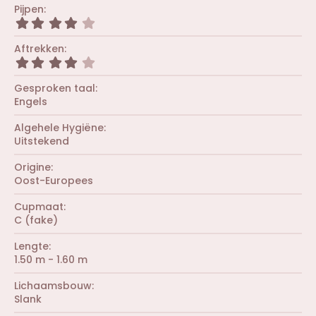
0
Pijpen
e
0
r
4
s
(
,
t
r
0
Aftrekken
e
e
0
r
4
n
s
(
,
)
t
r
0
Gesproken taal
e
e
0
r
Engels
n
s
(
)
t
r
Algehele Hygiëne
e
e
r
Uitstekend
n
(
)
r
Origine
e
Oost-Europees
n
)
Cupmaat
C (fake)
Lengte
1.50 m - 1.60 m
Lichaamsbouw
Slank