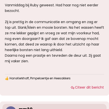
Vanmiddag bij Ruby geweest. Had haar nog niet eerder
bezocht.
Zij is prettig in de communicatie en omgang en zag er
top uit. Slank/klein en mooie borsten. Na het wassen heeft
ze me lekker gepijpt en vroeg ze wat mijn voorkeur had,
nog even doorgaan? Ik gaf aan dat ze bovenop mocht
komen, dat deed ze waarop ik door het uitzicht op haar
heerlijke borsten niet lang uithield.
Daarna nog een praatje en tevreden de deur uit. Zij gaat
mij vaker zien.
HansKerkhoff
,
Pimpeloentje
en
Heesakkers
W
a
Citeer dit bericht
a
r
d
e
r
i