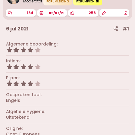
Moderator
FORUMLEIDING
FORUMPIONIER
134
258
7
05/07/21
6 jul 2021
#1
Algemene beoordeling
4
,
0
Intiem
0
4
s
,
t
0
Pijpen
e
0
r
4
s
(
,
t
r
0
Gesproken taal
e
e
0
r
Engels
n
s
(
)
t
r
Algehele Hygiëne
e
e
r
Uitstekend
n
(
)
r
Origine
e
Oost-Europees