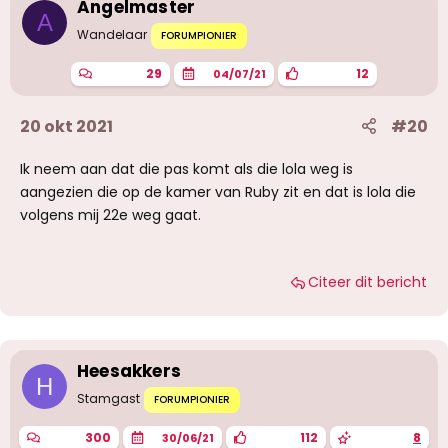
Angelmaster
A
Wandelaar
FORUMPIONIER
29
12
04/07/21
20 okt 2021
#20
Ik neem aan dat die pas komt als die lola weg is
aangezien die op de kamer van Ruby zit en dat is lola die
volgens mij 22e weg gaat.
Citeer dit bericht
Heesakkers
H
Stamgast
FORUMPIONIER
300
112
8
30/06/21