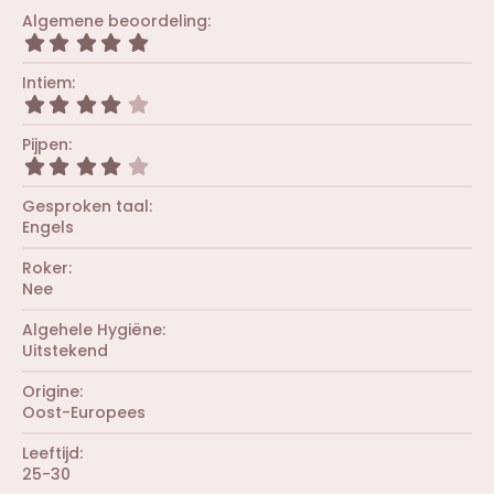
Algemene beoordeling
5
,
0
Intiem
0
4
s
,
t
0
Pijpen
e
0
r
4
s
(
,
t
r
0
Gesproken taal
e
e
0
r
Engels
n
s
(
)
t
r
Roker
e
e
r
Nee
n
(
)
r
Algehele Hygiëne
e
Uitstekend
n
)
Origine
Oost-Europees
Leeftijd
25-30