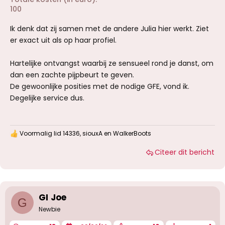
100
Ik denk dat zij samen met de andere Julia hier werkt. Ziet
er exact uit als op haar profiel.
Hartelijke ontvangst waarbij ze sensueel rond je danst, om
dan een zachte pijpbeurt te geven.
De gewoonlijke posities met de nodige GFE, vond ik.
Degelijke service dus.
Voormalig lid 14336
,
siouxA
en
WalkerBoots
W
a
Citeer dit bericht
a
r
d
e
r
i
GI Joe
G
n
g
Newbie
e