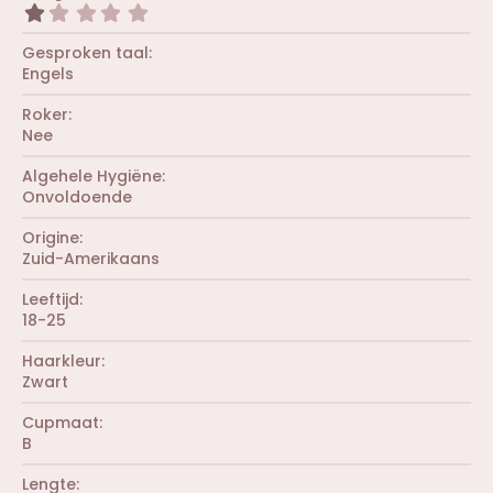
e
0
r
1
n
s
(
,
)
t
r
0
Gesproken taal
e
e
0
r
Engels
n
s
(
)
t
r
Roker
e
e
r
Nee
n
(
)
r
Algehele Hygiëne
e
Onvoldoende
n
)
Origine
Zuid-Amerikaans
Leeftijd
18-25
Haarkleur
Zwart
Cupmaat
B
Lengte