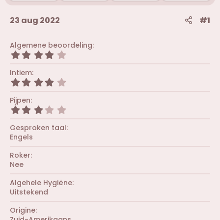
23 aug 2022
#1
Algemene beoordeling
4
,
0
Intiem
0
4
s
,
t
0
Pijpen
e
0
r
3
s
(
,
t
r
0
Gesproken taal
e
e
0
r
Engels
n
s
(
)
t
r
Roker
e
e
r
Nee
n
(
)
r
Algehele Hygiëne
e
Uitstekend
n
)
Origine
Zuid-Amerikaans