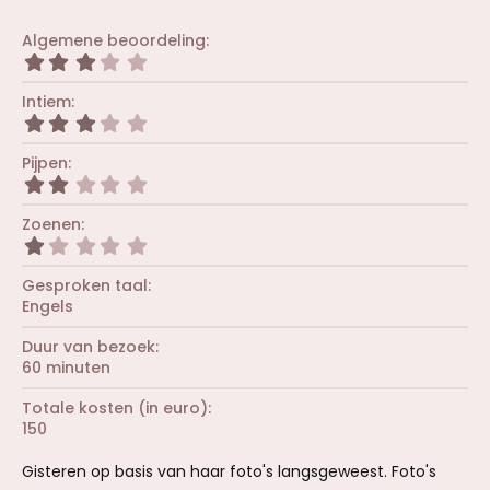
Algemene beoordeling
3
,
0
Intiem
0
3
s
,
t
0
Pijpen
e
0
r
2
s
(
,
t
r
0
Zoenen
e
e
0
r
1
n
s
(
,
)
t
r
0
Gesproken taal
e
e
0
r
Engels
n
s
(
)
t
r
Duur van bezoek
e
e
r
60 minuten
n
(
)
r
Totale kosten (in euro)
e
150
n
)
Gisteren op basis van haar foto's langsgeweest. Foto's