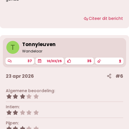
Citeer dit bericht
Tonnyleuven
T
Wandelaar
37
35
9
10/03/25
23 apr 2026
#6
Algemene beoordeling
3
,
0
Intiem
0
2
s
,
t
0
Pijpen
e
0
r
3