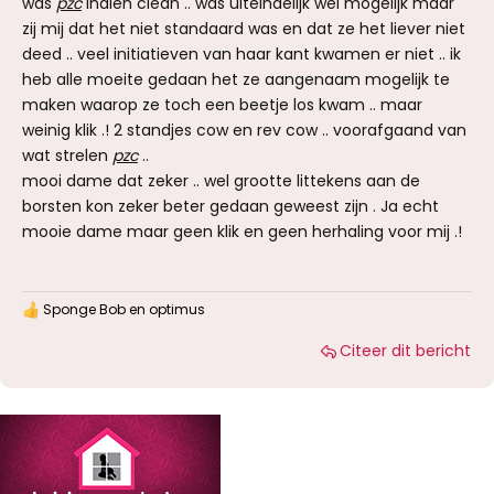
was
pzc
indien clean .. was uiteindelijk wel mogelijk maar
zij mij dat het niet standaard was en dat ze het liever niet
deed .. veel initiatieven van haar kant kwamen er niet .. ik
heb alle moeite gedaan het ze aangenaam mogelijk te
maken waarop ze toch een beetje los kwam .. maar
weinig klik .! 2 standjes cow en rev cow .. voorafgaand van
wat strelen
pzc
..
mooi dame dat zeker .. wel grootte littekens aan de
borsten kon zeker beter gedaan geweest zijn . Ja echt
mooie dame maar geen klik en geen herhaling voor mij .!
Sponge Bob
en
optimus
W
a
Citeer dit bericht
a
r
d
e
r
i
n
g
e