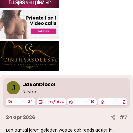
n
:
JasonDiesel
J
Newbie
24
19
7
25/11/25
24 apr 2026
#7
Een aantal jaren geleden was ze ook reeds actief in