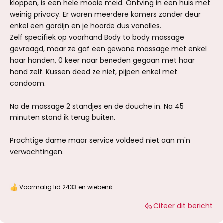
kloppen, is een hele mooie meid. Ontving in een huis met
weinig privacy. Er waren meerdere kamers zonder deur
enkel een gordijn en je hoorde dus vanalles.
Zelf specifiek op voorhand Body to body massage
gevraagd, maar ze gaf een gewone massage met enkel
haar handen, 0 keer naar beneden gegaan met haar
hand zelf. Kussen deed ze niet, pijpen enkel met
condoom.
Na de massage 2 standjes en de douche in. Na 45
minuten stond ik terug buiten.
Prachtige dame maar service voldeed niet aan m'n
verwachtingen.
Voormalig lid 2433
en
wiebenik
W
a
Citeer dit bericht
a
r
d