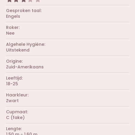
s
(
,
t
r
0
Gesproken taal
e
e
0
r
Engels
n
s
(
)
t
r
Roker
e
e
r
Nee
n
(
)
r
Algehele Hygiëne
e
Uitstekend
n
)
Origine
Zuid-Amerikaans
Leeftijd
18-25
Haarkleur
Zwart
Cupmaat
C (fake)
Lengte
1.50 m - 1.60 m