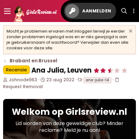
AANMELDEN
Mocht je problemen ervaren met inloggen terwijl je eerder
zonder problemen ingelogd was en er niks gewijzigd is aan
je gebruikersnaam of wachtwoord? Verwijder dan even alle
cookies voor deze site.
Brabant en Brussel
Ana Julia, Leuven
Recensie
2
,
O
S
T
8
Johnode963
23 aug 2022
ana-julia-14
0
n
t
a
Request Removal
s
d
a
g
t
e
r
s
e
r
t
r
w
Welkom op Girlsreview.nl
d
(
r
e
a
e
r
t
Lid worden van deze geweldige club? Minder
n
p
u
)
reclame? Meld je nu aan!
s
m
t