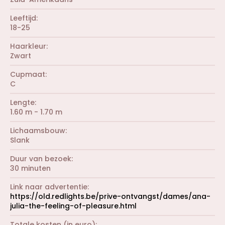
Leeftijd
18-25
Haarkleur
Zwart
Cupmaat
C
Lengte
1.60 m - 1.70 m
Lichaamsbouw
Slank
Duur van bezoek
30 minuten
Link naar advertentie
https://old.redlights.be/prive-ontvangst/dames/ana-
julia-the-feeling-of-pleasure.html
Totale kosten (in euro)