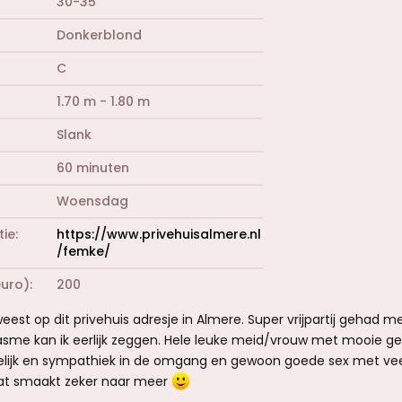
30-35
Donkerblond
C
1.70 m - 1.80 m
Slank
60 minuten
Woensdag
tie
https://www.privehuisalmere.nl
/femke/
euro)
200
est op dit privehuis adresje in Almere. Super vrijpartij gehad m
asme kan ik eerlijk zeggen. Hele leuke meid/vrouw met mooie ge
elijk en sympathiek in de omgang en gewoon goede sex met vee
dat smaakt zeker naar meer