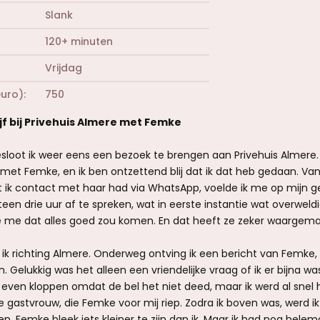
Slank
120+ minuten
Vrijdag
euro)
750
ijf bij Privehuis Almere met Femke
esloot ik weer eens een bezoek te brengen aan Privehuis Almere. 
met Femke, en ik ben ontzettend blij dat ik dat heb gedaan. Va
ik contact met haar had via WhatsApp, voelde ik me op mijn g
en drie uur af te spreken, wat in eerste instantie wat overweldi
 me dat alles goed zou komen. En dat heeft ze zeker waargema
ik richting Almere. Onderweg ontving ik een bericht van Femke
 Gelukkig was het alleen een vriendelijke vraag of ik er bijna was.
ven kloppen omdat de bel het niet deed, maar ik werd al snel ha
gastvrouw, die Femke voor mij riep. Zodra ik boven was, werd i
 Femke bleek iets kleiner te zijn dan ik. Maar ik had nog hele