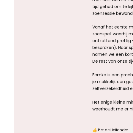
tijd gehad om te ki
zoensessie bewond
Vanaf het eerste m
zoenspel, waarbij m
ontzettend prettig
besproken). Haar sp
namen we een korte
De rest van onze ti
Femke is een pracht
je makkelijk een go
zelfverzekerdheid e
Het enige kleine mi
weerhoudt me er nie
Piet de Hollander
W