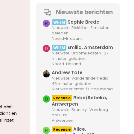
Nieuwste berichten
Sophie Breda
WHEM
R
Nieuwste: Ricktilbo
3 minuten
geleden
Noord-Brabant
Emilia, Amsterdam
WHEM
D
Nieuwste: DroomBeasten
27
minuten geleden
Noord-Holland
Andrew Tate
Nieuwste: Vanderlindemedia
45 minuten geleden
Nieuwsberichten / uit de media
Rebe/Rebeka,
Recensie
B
Antwerpen
et veel
Nieuwste: Bronsky
Vandaag
zicht en
om 03:01
l inzet
Antwerpen
Alice,
Recensie
R