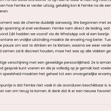
jken hoe Femke er verder uitzag, gelukkig kon ik Femke na de eer
eren.
oment was de chemie duidelijk aanwezig. We begonnen met een
ijn spanning al snel verdween. Femke nam direct de leiding, wat 
 vond (dit hadden we vooraf via de WhatsApp ook al een beetje
ontane en vrolijke uitstraling maakte de ervaring nog beter. Tu
 pauze om wat te drinken en te kletsen, waarna we weer verde
jd samen zal ik discreet houden, maar het was op alle vlakken ge
ige verschijning met een geweldige persoonlijkheid. Ze is iema
ed gesprek kunt voeren en die je volledig op je gemak laat voele
n speelsheid maakten het geheel tot een onvergetelijke ervarin
npuntje is dat Femke niet vaak in de avonduren beschikbaar is. 
t van om terug te komen. Ik denk dat ik er een nieuwe favoriet 