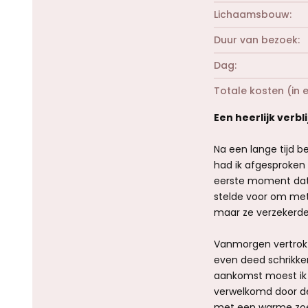
Lichaamsbouw
Duur van bezoek
Dag
Totale kosten (in 
Een heerlijk verbl
Na een lange tijd b
had ik afgesproken 
eerste moment dat 
stelde voor om mete
maar ze verzekerde
Vanmorgen vertrok 
even deed schrikken.
aankomst moest ik e
verwelkomd door de 
met een warme zoen.