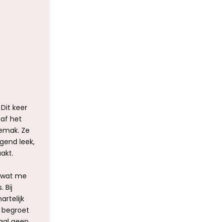
Dit keer
naf het
emak. Ze
gend leek,
akt.
, wat me
 Bij
rtelijk
k begroet
maal geen