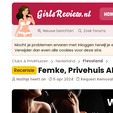
Ho
Nieuwe berichten
Zoek forums
Mocht je problemen ervaren met inloggen terwijl je
Verwijder dan even alle cookies voor deze site.
Clubs & Privéhuizen
Nederland
Flevoland
Femke, Privehuis 
Recensie
O
S
Mathijs heeft zin
5 apr 2024
Request Removal
n
t
d
a
e
r
r
t
W
w
d
e
a
r
t