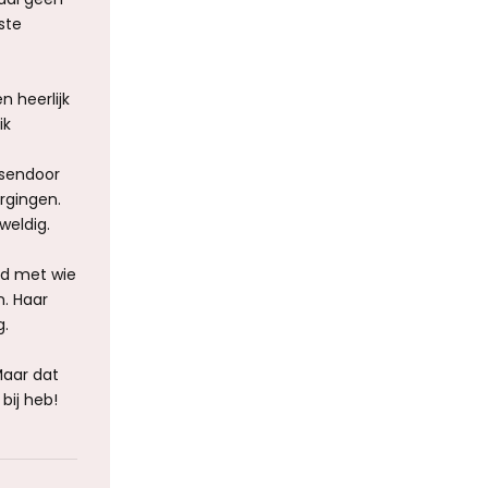
ste
 heerlijk
ik
ssendoor
rgingen.
weldig.
nd met wie
n. Haar
g.
Maar dat
bij heb!