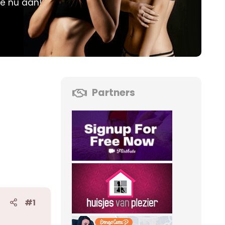
je nu aan!
Partners
#1