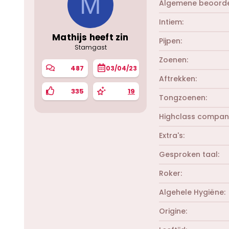
M
Algemene beoorde
Intiem
Mathijs heeft zin
Pijpen
Stamgast
Zoenen
487
03/04/23
Aftrekken
335
19
Tongzoenen
Highclass compan
Extra's
Gesproken taal
Roker
Algehele Hygiëne
Origine