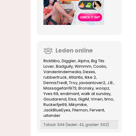
Leden online
Ricktilbo
Diggler
Alpha
Big Tits
Lover
Badgully
Wimmm
Coolio
Vanderlindemedia
Dexxis
rubbertruck
Atlantis
Ikke 2
DennisTredt
Troy
javaanlover2
J.B.
Massagefan1973
Bronsky
woopz
Yves 69
endimant
walk at sunday
Goudarend
Elsa
GigiM
Vmen
timo
Ruckertje69
Mikymike
JackBlueEyes
Filemon
Fervent
uitvinder
Totaal: 544 (leden: 42, gasten: 502)