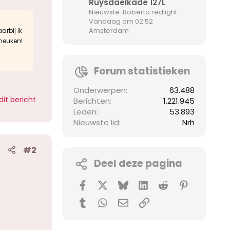
Ruysdaelkade 127L
Nieuwste: Roberto redlight
Vandaag om 02:52
Amsterdam
arbij ik
 neuken!
Forum statistieken
Onderwerpen
63.488
dit bericht
Berichten
1.221.945
Leden
53.893
Nieuwste lid
Nrh
#2
Deel deze pagina
Facebook
X (Twitter)
Bluesky
LinkedIn
Reddit
Pinterest
Tumblr
WhatsApp
E-mail
koppeling