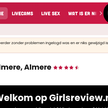
me
LiveCams
Live Sex
Wat is er nieuw
 eerder zonder problemen ingelogd was en er niks gewijzigd
Almere, Almere
4
,
8
8
s
t
e
elkom op Girlsreview.
r
(
r
e