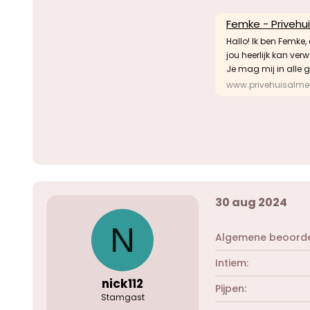
Femke - Privehu
Hallo! Ik ben Femke,
jou heerlijk kan verw
Je mag mij in alle g
www.privehuisalmer
30 aug 2024
N
Algemene beoorde
Intiem
nick112
Pijpen
Stamgast