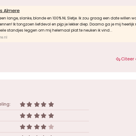
is Almere
 een lange, slanke, blonde en 100% NL Sletje. Ik zou graag een date willen wa
ennen! Ik tongzoen liefdevol en pijp je lekker diep. Daarna ga je mij heerlijk
eile standjes leggen om mij helemaal plat te neuken ik vind...
e.nl
Citeer 
5
ling
,
0
5
0
,
s
0
4
t
0
,
e
s
0