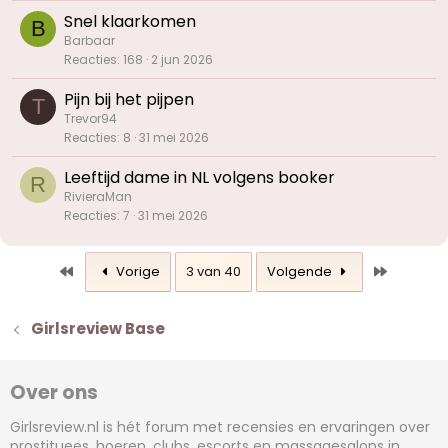
Snel klaarkomen
B
Barbaar
Reacties
168
2 jun 2026
Pijn bij het pijpen
T
Trevor94
Reacties
8
31 mei 2026
Leeftijd dame in NL volgens booker
R
RivieraMan
Reacties
7
31 mei 2026
Eerste
Laatste
Vorige
3 van 40
Volgende
Girlsreview Base
Over ons
Girlsreview.nl is hét forum met recensies en ervaringen over
prostituees, hoeren, clubs, escorts en massagesalons in