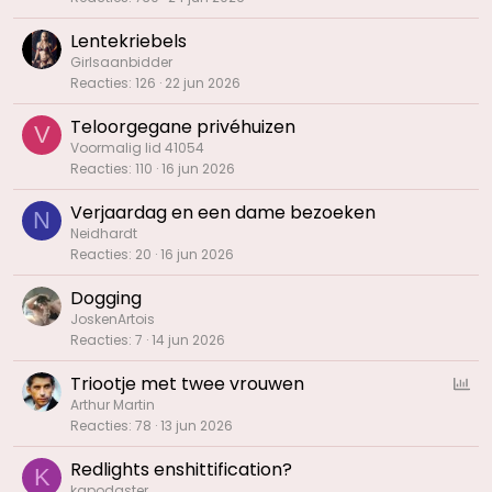
Lentekriebels
Girlsaanbidder
Reacties
126
22 jun 2026
Teloorgegane privéhuizen
V
Voormalig lid 41054
Reacties
110
16 jun 2026
Verjaardag en een dame bezoeken
N
Neidhardt
Reacties
20
16 jun 2026
Dogging
JoskenArtois
Reacties
7
14 jun 2026
Triootje met twee vrouwen
O
p
Arthur Martin
Reacties
78
13 jun 2026
i
n
Redlights enshittification?
K
i
kapodaster