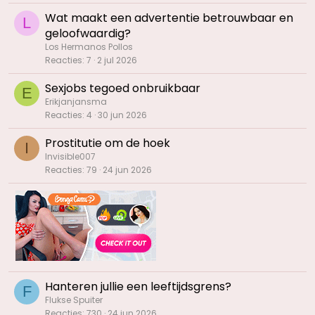
Wat maakt een advertentie betrouwbaar en
L
geloofwaardig?
Los Hermanos Pollos
Reacties
7
2 jul 2026
Sexjobs tegoed onbruikbaar
E
Erikjanjansma
Reacties
4
30 jun 2026
Prostitutie om de hoek
I
Invisible007
Reacties
79
24 jun 2026
Hanteren jullie een leeftijdsgrens?
F
Flukse Spuiter
Reacties
730
24 jun 2026