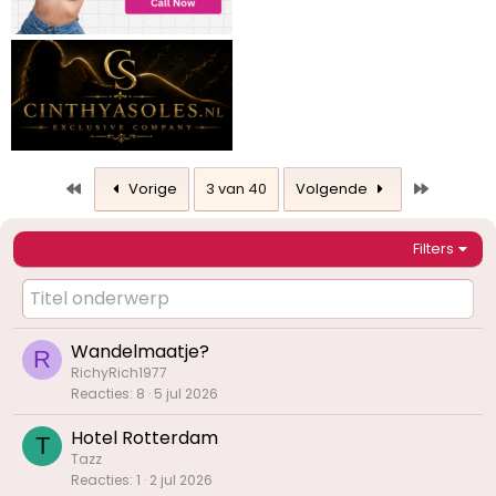
Eerste
Laatste
Vorige
3 van 40
Volgende
Filters
Wandelmaatje?
R
RichyRich1977
Reacties
8
5 jul 2026
Hotel Rotterdam
T
Tazz
Reacties
1
2 jul 2026