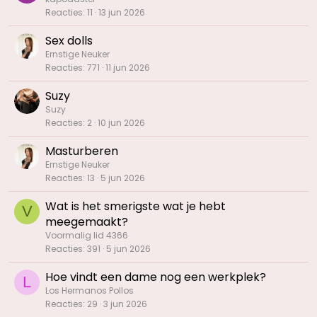
e
Reacties
11
13 jun 2026
p
e
Sex dolls
i
Ernstige Neuker
l
Reacties
771
11 jun 2026
i
n
Suzy
g
Suzy
Reacties
2
10 jun 2026
Masturberen
Ernstige Neuker
Reacties
13
5 jun 2026
Wat is het smerigste wat je hebt
V
meegemaakt?
Voormalig lid 4366
Reacties
391
5 jun 2026
Hoe vindt een dame nog een werkplek?
L
Los Hermanos Pollos
Reacties
29
3 jun 2026