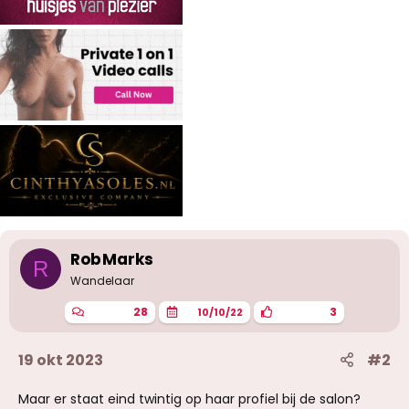
n
:
RobMarks
R
Wandelaar
28
3
10/10/22
19 okt 2023
#2
Maar er staat eind twintig op haar profiel bij de salon?