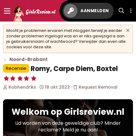
AANMELDEN
Mocht je problemen ervaren met inloggen terwijl je eerder
zonder problemen ingelogd was en er niks gewijzigd is aan
je gebruikersnaam of wachtwoord? Verwijder dan even alle
cookies voor deze site.
Noord-Brabant
Romy, Carpe Diem, Boxtel
Recensie
5
,
O
S
Robhendriks
18 okt 2023
Request Removal
0
0
n
t
s
d
a
t
e
r
e
Welkom op Girlsreview.nl
r
t
r
w
d
(
r
e
a
Lid worden van deze geweldige club? Minder
e
r
t
reclame? Meld je nu aan!
n
p
u