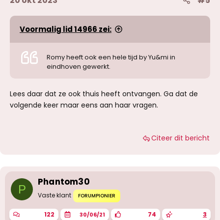
20 okt 2023
#5
Voormalig lid 14966 zei:
Romy heeft ook een hele tijd by Yu&mi in
eindhoven gewerkt.
Lees daar dat ze ook thuis heeft ontvangen. Ga dat de
volgende keer maar eens aan haar vragen.
Citeer dit bericht
Phantom30
P
Vaste klant
FORUMPIONIER
122
74
3
30/06/21