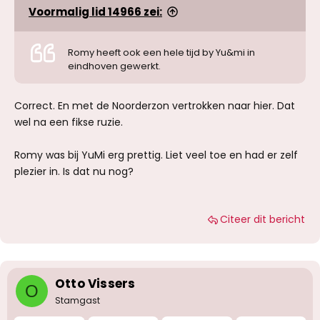
ze in ieder geval het idee gaf het ook lekker te
Voormalig lid 14966 zei:
vinden
(twijfelde op een gegeven moment zelfs of ze
niet gewoon meer wilde, zeker tijdens het pussy
Romy heeft ook een hele tijd by Yu&mi in
sliden...)
eindhoven gewerkt.
Was het daarmee de beste massage die ik heb
Correct. En met de Noorderzon vertrokken naar hier. Dat
gehad bij Carpe Diem?: Nee zeker niet
wel na een fikse ruzie.
Was het echt heel erg lekker, goed
ontspannend, fijn erotisch en voor herhaling
vatbaar: Absoluut.
Romy was bij YuMi erg prettig. Liet veel toe en had er zelf
Ga ik nog terug bij Romy: Dit jaar nog
plezier in. Is dat nu nog?
Overigens gaf ze ook aan het erotisch
Citeer dit bericht
masseren geleerd te hebben in een andere
salon. Ik heb alleen geen weet van welke salon
dit zal zijn geweest en onder welke naam dit
dan zou zijn.
Otto Vissers
O
Stamgast