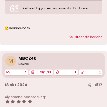
Ze heeft bij you en mi gewerkt in Eindhoven.
IndianaJones
W
a
Citeer dit bericht
a
r
d
e
r
i
MBC240
M
n
g
Newbie
e
n
3
1
1
03/11/23
:
18 okt 2024
#17
Algemene beoordeling
5
,