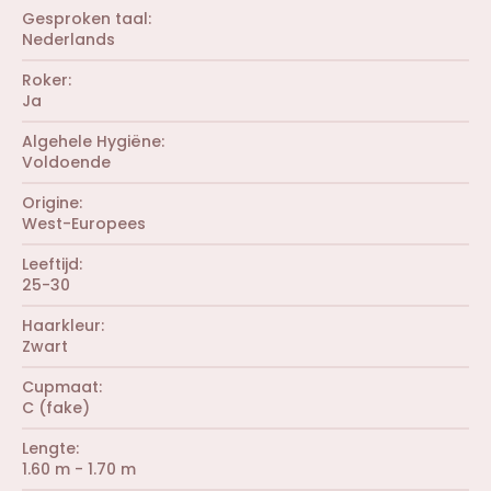
e
e
r
Gesproken taal
n
(
Nederlands
)
r
e
Roker
n
Ja
)
Algehele Hygiëne
Voldoende
Origine
West-Europees
Leeftijd
25-30
Haarkleur
Zwart
Cupmaat
C (fake)
Lengte
1.60 m - 1.70 m