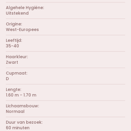
(
)
r
Algehele Hygiëne
e
Uitstekend
n
)
Origine
West-Europees
Leeftijd
35-40
Haarkleur
Zwart
Cupmaat
D
Lengte
1.60 m - 1.70 m
Lichaamsbouw
Normaal
Duur van bezoek
60 minuten