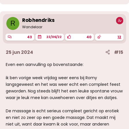
ze in ieder geval het idee gaf het ook lekker te
d
vinden
e
(twijfelde op een gegeven moment zelfs of ze
r
niet gewoon meer wilde, zeker tijdens het pussy
i
Robhendriks
R
sliden...)
n
g
Wandelaar
e
n
43
40
12
22/06/22
Was het daarmee de beste massage die ik heb
:
gehad bij Carpe Diem?: Nee zeker niet
Was het echt heel erg lekker, goed
25 jun 2024
#15
ontspannend, fijn erotisch en voor herhaling
vatbaar: Absoluut.
Even een aanvulling op bovenstaande:
Ga ik nog terug bij Romy: Dit jaar nog
ik ben vorige week vrijdag weer eens bij Romy
Overigens gaf ze ook aan het erotisch
langsgeweest en het was weer echt een compleet feest
masseren geleerd te hebben in een andere
geworden. Nog steeds blijft het een leuke spontane vrouw
salon. Ik heb alleen geen weet van welke salon
waar je leuk mee kan ouwehoeren over ditjes en datjes.
dit zal zijn geweest en onder welke naam dit
dan zou zijn.
De massage is echt serieus compleet gericht op erotiek
en niet zo zeer op een goede massage. Dat maakt mij
niet uit, want daar kwam ik ook voor, maar anderen