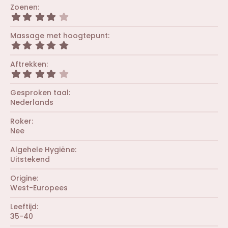
0
Zoenen
0
4
s
,
t
0
Massage met hoogtepunt
e
0
r
5
s
(
,
t
r
0
Aftrekken
e
e
0
r
4
n
s
(
,
)
t
r
0
Gesproken taal
e
e
0
r
Nederlands
n
s
(
)
t
r
Roker
e
e
r
Nee
n
(
)
r
Algehele Hygiëne
e
Uitstekend
n
)
Origine
West-Europees
Leeftijd
35-40