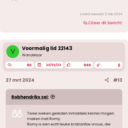
Laatst bewerkt:
5 feb 2024
Citeer dit bericht
Voormalig lid 22143
V
Wandelaar
80
846
5
22/02/23
27 mrt 2024
#13
Robhendriks zei:
Twee weken geleden inmiddels kennis mogen
maken met Romy.
Romy is een echt leuke brabantse vrouw, die