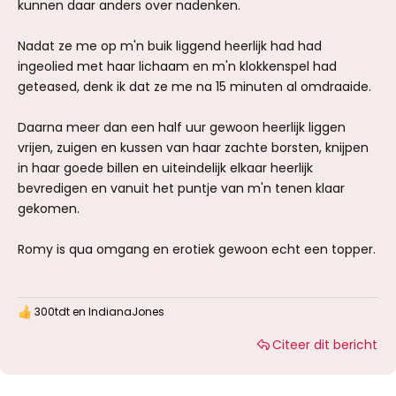
kunnen daar anders over nadenken.
Nadat ze me op m'n buik liggend heerlijk had had
ingeolied met haar lichaam en m'n klokkenspel had
geteased, denk ik dat ze me na 15 minuten al omdraaide.
Daarna meer dan een half uur gewoon heerlijk liggen
vrijen, zuigen en kussen van haar zachte borsten, knijpen
in haar goede billen en uiteindelijk elkaar heerlijk
bevredigen en vanuit het puntje van m'n tenen klaar
gekomen.
Romy is qua omgang en erotiek gewoon echt een topper.
300tdt
en
IndianaJones
W
a
Citeer dit bericht
a
r
d
e