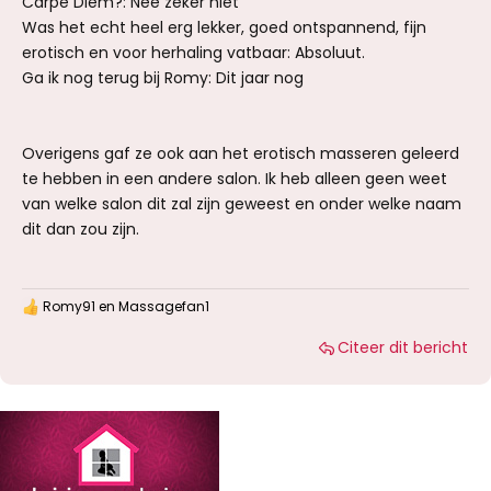
Carpe Diem?: Nee zeker niet
Was het echt heel erg lekker, goed ontspannend, fijn
erotisch en voor herhaling vatbaar: Absoluut.
Ga ik nog terug bij Romy: Dit jaar nog
Overigens gaf ze ook aan het erotisch masseren geleerd
te hebben in een andere salon. Ik heb alleen geen weet
van welke salon dit zal zijn geweest en onder welke naam
dit dan zou zijn.
Romy91
en
Massagefan1
W
a
Citeer dit bericht
a
r
d
e
r
i
n
g
e