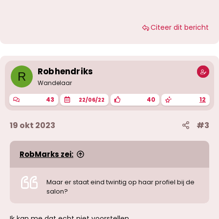
Citeer dit bericht
Robhendriks
R
Wandelaar
43
40
12
22/06/22
19 okt 2023
#3
RobMarks zei:
Maar er staat eind twintig op haar profiel bij de
salon?
Ik kan me dat echt niet voorstellen.