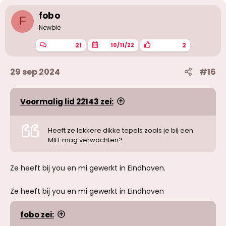
r
i
fobo
F
n
g
Newbie
e
n
21
2
10/11/22
:
29 sep 2024
#16
Voormalig lid 22143 zei:
Heeft ze lekkere dikke tepels zoals je bij een
MILF mag verwachten?
Ze heeft bij you en mi gewerkt in Eindhoven.
Ze heeft bij you en mi gewerkt in Eindhoven
fobo zei: