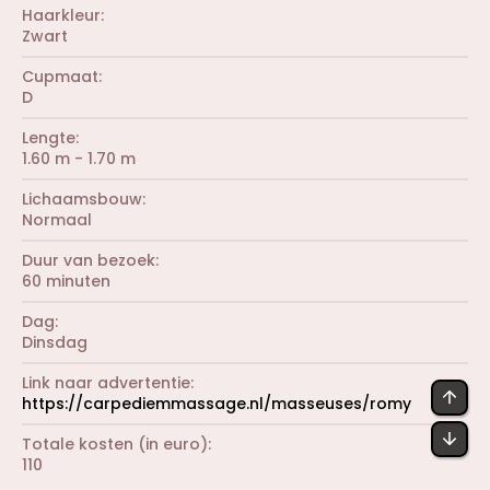
Haarkleur
Zwart
Cupmaat
D
Lengte
1.60 m - 1.70 m
Lichaamsbouw
Normaal
Duur van bezoek
60 minuten
Dag
Dinsdag
Link naar advertentie
BOV
https://carpediemmassage.nl/masseuses/romy
OND
Totale kosten (in euro)
110