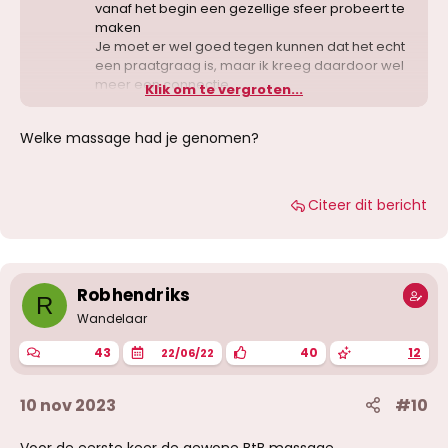
vanaf het begin een gezellige sfeer probeert te
maken
Je moet er wel goed tegen kunnen dat het echt
een praatgraag is, maar ik kreeg daardoor wel
meer een connectie
Klik om te vergroten...
Kan me voorstellen dat niet iedereen daarvan
houdt, maar ik verwacht dat ze dat zelf wel in de
Welke massage had je genomen?
gaten heeft.
Bij mij had ze ook goed door wanneer ik
uiteindelijk gewoon even rustig wilde genieten.
Citeer dit bericht
Qua uiterlijk vond ik het persoonlijk echt prima,
maar je moet geen fotomodel verwachten
- Borsten: mooi formaat, gok van cupmaat C
- Beetje een buikje, maar ik heb graag iets om
Robhendriks
vast te houden.
R
- Goede billen, wederom rond en gezond
Wandelaar
Echt een type MILF, waar ik zelf dus wel van hou.
43
40
12
22/06/22
De massage zelf vond ik erg prettig, maar het
hangt er wel vanaf wat je zoekt.
10 nov 2023
#10
Het was geen massage in de zin van dat mijn
spieren echt werden losgemaakt, wat
sommigen ook wel echt doen aan het begin.