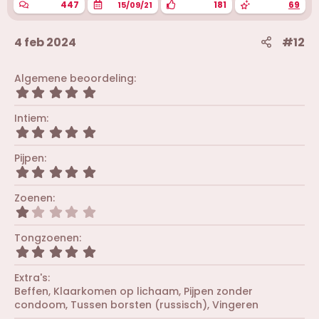
447
181
69
15/09/21
4 feb 2024
#12
Algemene beoordeling
5
,
0
Intiem
0
5
s
,
t
0
Pijpen
e
0
r
5
s
(
,
t
r
0
Zoenen
e
e
0
r
1
n
s
(
,
)
t
r
0
Tongzoenen
e
e
0
r
5
n
s
(
,
)
t
r
0
Extra's
e
e
0
r
Beffen
Klaarkomen op lichaam
Pijpen zonder
n
s
(
condoom
Tussen borsten (russisch)
Vingeren
)
t
r