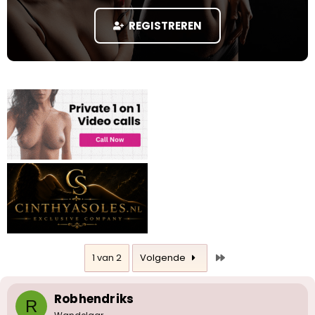
)
s
m
t
REGISTREREN
a
r
t
e
r
Laatste
1 van 2
Volgende
Robhendriks
R