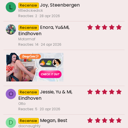
Joy, Steenbergen
Recensie
L
littledickiedick
Reacties
2
28 apr 2026
5
Enora, Yu&Mi,
Recensie
,
Eindhoven
0
Motormaf
0
Reacties
14
24 apr 2026
s
t
e
r
(
r
e
n
)
5
Jessie, Yu & Mi,
Recensie
O
,
Eindhoven
0
Otto
0
Reacties
5
20 apr 2026
s
t
5
Megan, Best
Recensie
e
D
,
docnaughty
r