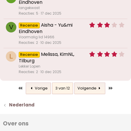
,
Eindhoven
r
0
(
langekwast
0
r
Reacties
5
17 dec 2025
s
e
t
n
3
Aisha - Yu&mi
Recensie
e
V
)
,
Eindhoven
r
0
(
Voormalig lid 14966
0
r
Reacties
2
10 dec 2025
s
e
t
n
4
Melissa, KimNL,
Recensie
e
L
)
,
Tilburg
r
0
(
Lekker Lopen
0
r
Reacties
2
10 dec 2025
s
e
t
n
e
)
Eerste
Laatste
Vorige
3 van 12
Volgende
r
(
r
Nederland
e
n
)
Over ons