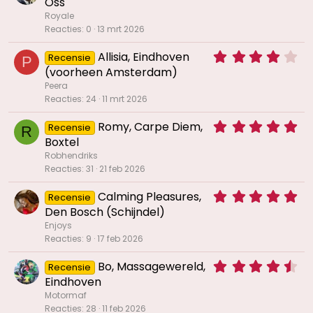
Oss
r
0
(
Royale
0
r
Reacties
0
13 mrt 2026
s
e
t
n
4
Allisia, Eindhoven
Recensie
e
P
)
,
(voorheen Amsterdam)
r
3
(
Peera
3
r
Reacties
24
11 mrt 2026
s
e
t
n
5
Romy, Carpe Diem,
Recensie
e
R
)
,
Boxtel
r
0
(
Robhendriks
0
r
Reacties
31
21 feb 2026
s
e
t
n
5
Calming Pleasures,
Recensie
e
)
,
Den Bosch (Schijndel)
r
0
(
Enjoys
0
r
Reacties
9
17 feb 2026
s
e
t
n
4
Bo, Massagewereld,
Recensie
e
)
,
Eindhoven
r
6
(
Motormaf
7
r
Reacties
28
11 feb 2026