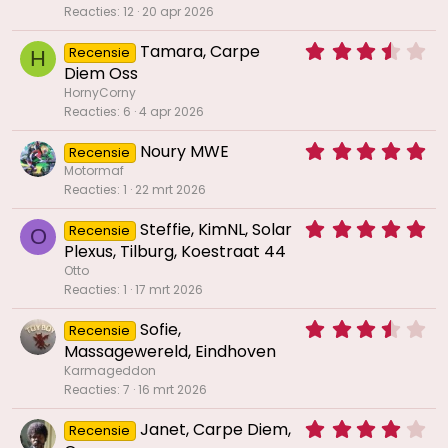
0
Reacties
12
20 apr 2026
(
0
r
s
3
e
Tamara, Carpe
Recensie
H
t
,
n
Diem Oss
e
6
)
HornyCorny
r
7
Reacties
6
4 apr 2026
(
s
r
t
5
e
Noury MWE
Recensie
e
,
n
Motormaf
r
0
)
Reacties
1
22 mrt 2026
(
0
r
s
5
e
Steffie, KimNL, Solar
Recensie
O
t
,
n
Plexus, Tilburg, Koestraat 44
e
0
)
Otto
r
0
Reacties
1
17 mrt 2026
(
s
r
t
3
e
Sofie,
Recensie
e
,
n
Massagewereld, Eindhoven
r
5
)
(
Karmageddon
0
r
Reacties
7
16 mrt 2026
s
e
t
n
4
Janet, Carpe Diem,
Recensie
e
)
,